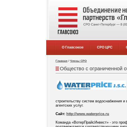
СРО Санкт-Петербург — 8 (81
О Главсоюзе
СРО ЦРС
Главная
/
Члены СРО
Общество с ограниченной 
строительству систем водоснабжения и 
агентских услуг.
Сайт:
http://www.waterprice.ru
Команда «ВотерПрайсИнвест» - это проф
подтверждается соответствующими дип