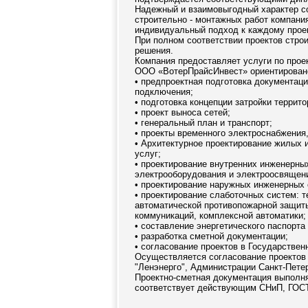
Надежный и взаимовыгодный характер со
строительно - монтажных работ компани
индивидуальный подход к каждому проек
При полном соответствии проектов стр
решения.
Компания предоставляет услуги по прое
ООО «ВотерПрайсИнвест» ориентировано
• предпроектная подготовка документаци
подключения;
• подготовка концепции затройки террито
• проект выноса сетей;
• генеральный план и транспорт;
• проекты временного электроснабжения
• Архитектурное проектирование жилых 
услуг;
• проектирование внутренних инженерны
электрооборудования и электроосвящени
• проектирование наружных инженерных 
• проектирование слаботочных систем: 
автоматической противопожарной защиты
коммуникаций, комплексной автоматики;
• составление энергетического паспорта
• разработка сметной документации;
• согласование проектов в Государствен
Осуществляется согласование проектов 
"Ленэнерго", Администрации Санкт-Петер
Проектно-сметная документация выполн
соответствует действующим СНиП, ГОСТ