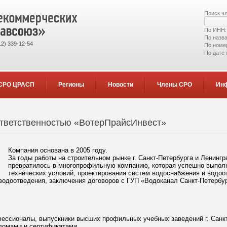
Поиск ч
По ИНН
По назв
2) 339-12-54
По номе
По дате
СРО ЦРАСП
Регионы
Новости
Члены СРО
Ин
ответственностью «ВотерПрайсИнвест»
Компания основана в 2005 году.
За годы работы на строительном рынке г. Санкт-Петербурга и Ленин
превратилось в многопрофильную компанию, которая успешно выполн
технических условий, проектирования систем водоснабжения и водоо
водоотведения, заключения договоров с ГУП «Водоканал Санкт-Петербур
ессионалы, выпускники высших профильных учебных заведений г. Санкт
ломами и сертификатами.