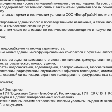
трудничества - основа отношений компании с ее партнерами. На всех с
я поддерживает постоянную связь с заказчиками, учитывая все их поже
ту.
оительным нормам и техническим условиям ООО «ВотерПрайсИнвест» сп
ктированию зданий жилого и производственного назначения, а также мн
 на комплексное оказание услуг:
и, в том числе организационно-техническое сопровождение в получении
рии;
, водоснабжения на период строительства;
и не жилых зданий, многофункциональных комплексов с офисами, авто
х систем воды, канализации, отопления, вентиляции, дымоудаления, кон
я, автоматического пожаротушения;
сетей водоснабжения, водоотведения, электроснабжения, газоснабжения
телефонии, радиофикации, спутникового и эфирного телевидения, автома
, охранной сигнализации, охранного телевидения, структурированных к
 объекта;
ной Экспертизе.
в ГУП "Водоканал Санкт-Петербурга", Ростехнадзор, ГУП ТЭК СПб, ТГК
бурга и в других зинтересованных организациях.
яется в полном объеме согласно техническим условиям, выданным эксп
, инструкциям.