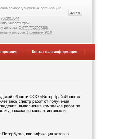
ленов саморегулируемых организаций:
:
7802018044
анию:
ИнвестСтрой
ру допуска:
С-077-7727007308
 выдачи допуска:
1 февраля 2010
формация
Контактная информация
градской области ООО «ВотерПрайсИнвест»
яет весь спектр работ от получения
тведения, выполнения комплекса работ по
га» до оказания консалтинговых и
-Петербурга, квалификация которых