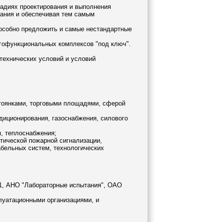
тадиях проектирования и выполнения
лания и обеспечивая тем самым
особно предложить и самые нестандартные
огофункциональных комплексов "под ключ".
 технических условий и условий
стоянками, торговыми площадями, сферой
диционирования, газоснабжения, силового
, теплоснабжения;
тической пожарной сигнализации,
абельных систем, технологических
-1, АНО "Лабораторные испытания", ОАО
луатационными организациями, и