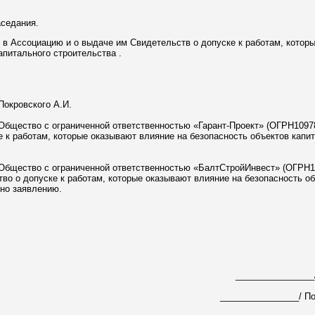
аседания.
в в Ассоциацию и о выдаче им Свидетельств о допуске к работам, котор
апитального строительства .
Покровского А.И.
 Общество с ограниченной ответственностью «Гарант-Проект» (ОГРН1097
 к работам, которые оказывают влияние на безопасность объектов капит
 Общество с ограниченной ответственностью «БалтСтройИнвест» (ОГРН
во о допуске к работам, которые оказывают влияние на безопасность о
сно заявлению.
________________/
________________/ По