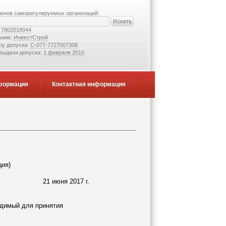
ленов саморегулируемых организаций:
:
7802018044
анию:
ИнвестСтрой
ру допуска:
С-077-7727007308
 выдачи допуска:
1 февраля 2010
формация
Контактная информация
ция)
21 июня 2017 г.
одимый для принятия