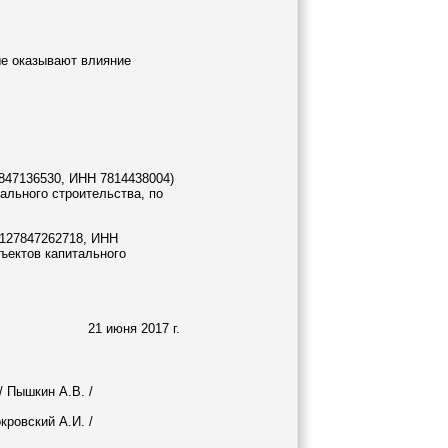
ые оказывают влияние
847136530, ИНН 7814438004)
ального строительства, по
1127847262718, ИНН
бъектов капитального
21 июня 2017 г.
 Пышкин А.В. /
кровский А.И. /