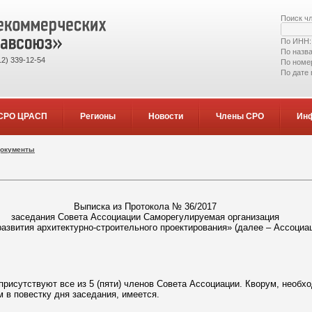
Поиск ч
По ИНН
По назв
2) 339-12-54
По номе
По дате
СРО ЦРАСП
Регионы
Новости
Члены СРО
Ин
документы
Выписка из Протокола № 36/2017
заседания Совета Ассоциации Саморегулируемая организация
азвития архитектурно-строительного проектирования» (далее – Ассоциа
присутствуют все из 5 (пяти) членов Совета Ассоциации. Кворум, необх
 в повестку дня заседания, имеется.