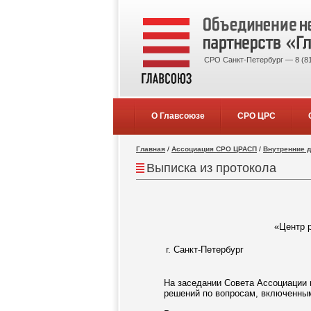
СРО Санкт-Петербург — 8 (81
О Главсоюзе
СРО ЦРС
Главная
/
Ассоциация СРО ЦРАСП
/
Внутренние 
Выписка из протокола
«Центр р
г. Санкт-Петербург
На заседании Совета Ассоциации 
решений по вопросам, включенным