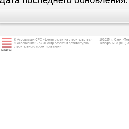
Дата последнего обновления:
© Ассоциация СРО «Центр развития строительства»
191025, г. Санкт-Пет
© Ассоциация СРО «Центр развития архитектурно-
Телефоны: 8 (812) 
строительного проектирования»