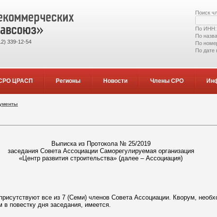
Поиск ч
По ИНН
По назв
2) 339-12-54
По номе
По дате
СРО ЦРАСП
Регионы
Новости
Члены СРО
Ин
кументы
Выписка из Протокола № 25/2019
заседания Совета Ассоциации Саморегулируемая организация
«Центр развития строительства» (далее – Ассоциация)
присутствуют все из 7 (Семи) членов Совета Ассоциации. Кворум, необ
 в повестку дня заседания, имеется.