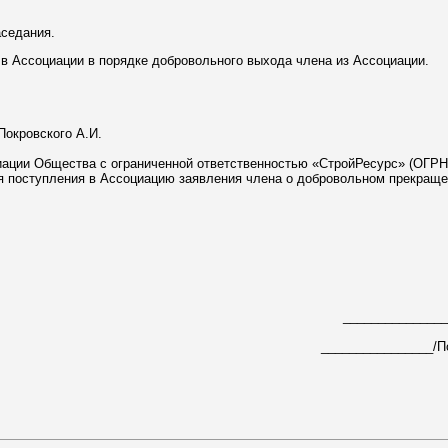
аседания.
 в Ассоциации в порядке добровольного выхода члена из Ассоциации.
Покровского А.И.
циации Общества с ограниченной ответственностью «СтройРесурс» (ОГР
 дня поступления в Ассоциацию заявления члена о добровольном прекраще
_______________
________________/По