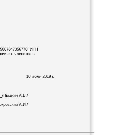
Н5067847356770, ИНН
нии его членства в
10 июля 2019 г.
_/Пышкин А.В./
кровский А.И./