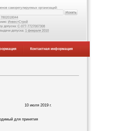
ленов саморегулируемых организаций:
:
7802018044
анию:
ИнвестСтрой
ру допуска:
С-077-7727007308
 выдачи допуска:
1 февраля 2010
формация
Контактная информация
10 июля 2019 г.
ходимый для принятия