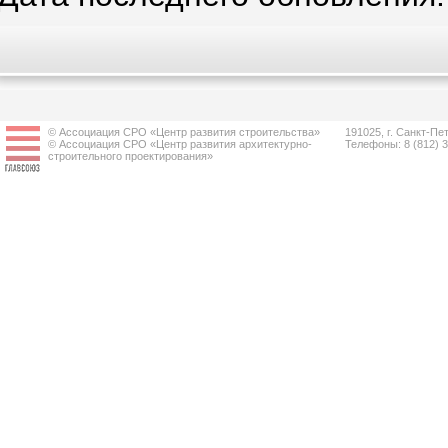
© Ассоциация СРО «Центр развития строительства»
191025, г. Санкт-Пет
© Ассоциация СРО «Центр развития архитектурно-
Телефоны: 8 (812) 
строительного проектирования»