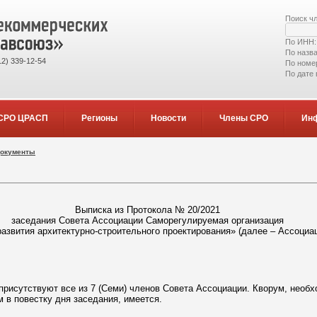
Поиск ч
По ИНН
По назв
2) 339-12-54
По номе
По дате
СРО ЦРАСП
Регионы
Новости
Члены СРО
Ин
документы
Выписка из Протокола № 20/2021
заседания Совета Ассоциации Саморегулируемая организация
азвития архитектурно-строительного проектирования» (далее – Ассоциа
присутствуют все из 7 (Семи) членов Совета Ассоциации. Кворум, необ
 в повестку дня заседания, имеется.