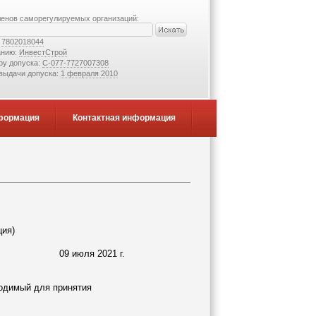
ленов саморегулируемых организаций:
:
7802018044
анию:
ИнвестСтрой
ру допуска:
С-077-7727007308
 выдачи допуска:
1 февраля 2010
формация
Контактная информация
ция)
09 июля 2021 г.
ходимый для принятия