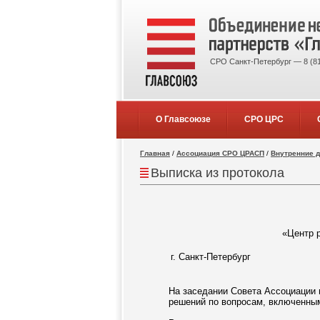
СРО Санкт-Петербург — 8 (81
О Главсоюзе
СРО ЦРС
Главная
/
Ассоциация СРО ЦРАСП
/
Внутренние 
Выписка из протокола
«Центр р
г. Санкт-Петербург
На заседании Совета Ассоциации 
решений по вопросам, включенным