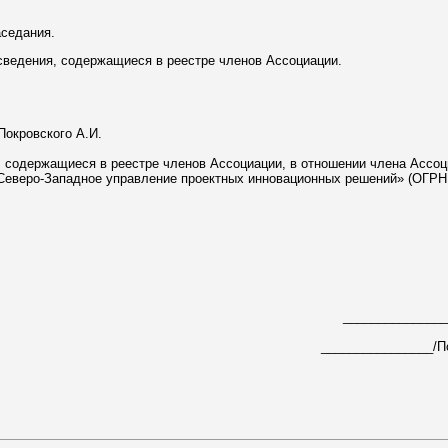
аседания.
 сведения, содержащиеся в реестре членов Ассоциации.
Покровского А.И.
я, содержащиеся в реестре членов Ассоциации, в отношении члена Ассо
«Северо-Западное управление проектных инновационных решений» (ОГР
_______________
________________/По