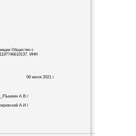
циации Общество с
Н1197746610137, ИНН
09 июля 2021 г.
_/Пышкин А.В./
кровский А.И./