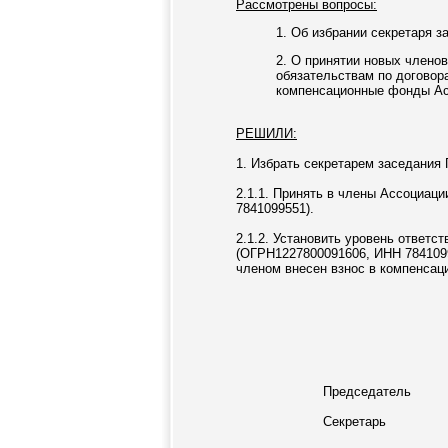
Рассмотрены вопросы:
1. Об избрании секретаря з
2. О принятии новых члено
обязательствам по договор
компенсационные фонды Ас
РЕШИЛИ:
1. Избрать секретарем заседания 
2.1.1. Принять в члены Ассоциац
7841099551).
2.1.2. Установить уровень ответ
(ОГРН1227800091606, ИНН 7841099
членом внесен взнос в компенсац
Председатель
Секретарь