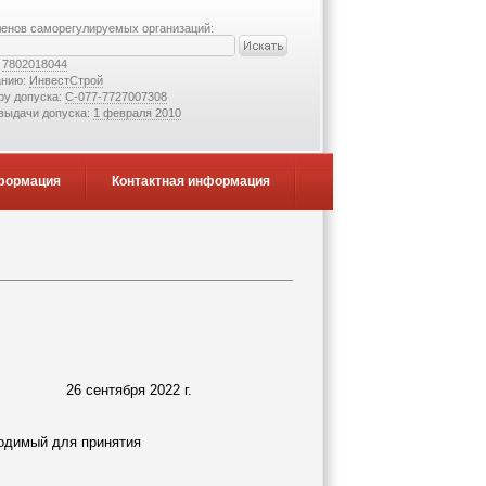
ленов саморегулируемых организаций:
:
7802018044
анию:
ИнвестСтрой
ру допуска:
С-077-7727007308
 выдачи допуска:
1 февраля 2010
формация
Контактная информация
26 сентября 2022 г.
ходимый для принятия