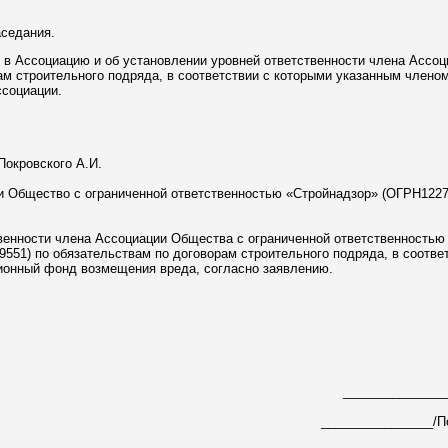
аседания.
в в Ассоциацию и об установлении уровней ответственности члена Ассоц
ам строительного подряда, в соответствии с которыми указанным члено
социации.
Покровского А.И.
ии Общество с ограниченной ответственностью «Стройнадзор» (ОГРН122
ственности члена Ассоциации Общества с ограниченной ответственностью
551) по обязательствам по договорам строительного подряда, в соотве
ионный фонд возмещения вреда, согласно заявлению.
_______________
________________/По