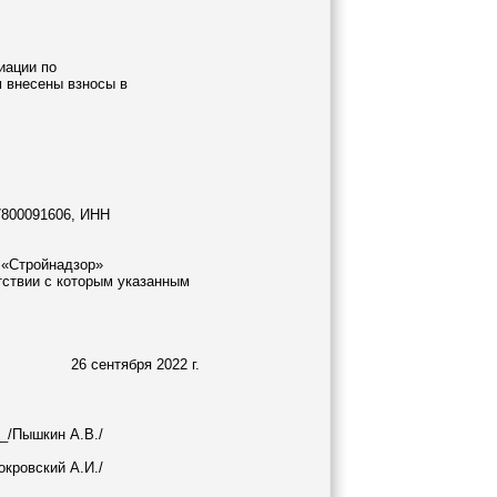
иации по
м внесены взносы в
7800091606, ИНН
 «Стройнадзор»
тствии с которым указанным
26 сентября 2022 г.
_/Пышкин А.В./
кровский А.И./