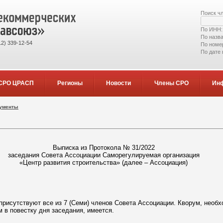
Поиск ч
По ИНН
По назв
2) 339-12-54
По номе
По дате
СРО ЦРАСП
Регионы
Новости
Члены СРО
Ин
кументы
Выписка из Протокола № 31/2022
заседания Совета Ассоциации Саморегулируемая организация
«Центр развития строительства» (далее – Ассоциация)
присутствуют все из 7 (Семи) членов Совета Ассоциации. Кворум, необ
 в повестку дня заседания, имеется.