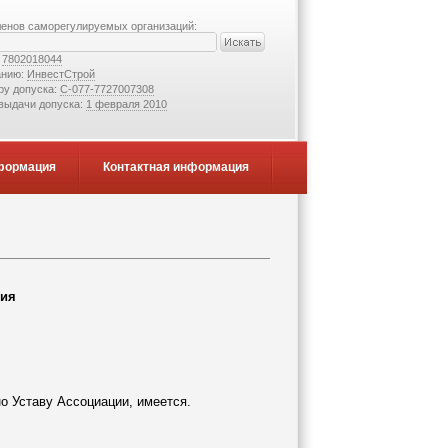
ленов саморегулируемых организаций:
:
7802018044
анию:
ИнвестСтрой
ру допуска:
С-077-7727007308
 выдачи допуска:
1 февраля 2010
формация
Контактная информация
ция
о Уставу Ассоциации, имеется.