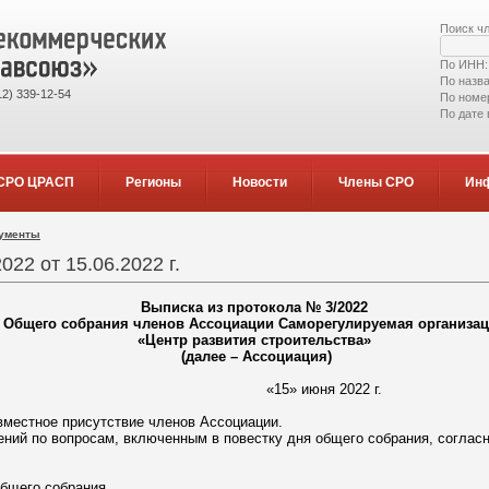
Поиск ч
По ИНН
По назв
2) 339-12-54
По номе
По дате
СРО ЦРАСП
Регионы
Новости
Члены СРО
Ин
кументы
22 от 15.06.2022 г.
Выписка из протокола № 3/2022
Общего собрания членов Ассоциации Саморегулируемая организа
«Центр развития строительства»
(далее – Ассоциация)
ург «15» июня 2022 г.
вместное присутствие членов Ассоциации.
ний по вопросам, включенным в повестку дня общего собрания, согласн
Общего собрания.