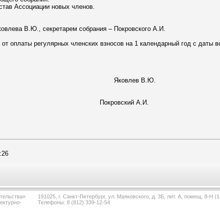
остав Ассоциации новых членов.
влева В.Ю., секретарем собрания – Покровского А.И.
 от оплаты регулярных членских взносов на 1 календарный год с даты 
брания Яковлев В.Ю.
ния Покровский А.И.
:26
тельства»
191025, г. Санкт-Петербург, ул. Маяковского, д. 3Б, лит. А, помещ. 8-Н (1
ектурно-
Телефоны: 8 (812) 339-12-54