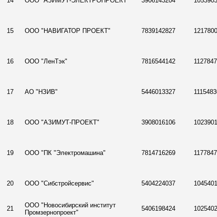
14
ООО "АЗИМУТ-ЭЛЕКТРОПРОЕКТ"
3906143204
105390
15
ООО "НАВИГАТОР ПРОЕКТ"
7839142827
121780
16
ООО "ЛенТэк"
7816544142
1127847
17
АО "НЗИВ"
5446013327
1115483
18
ООО "АЗИМУТ-ПРОЕКТ"
3908016106
102390
19
ООО "ПК "Электромашина"
7814716269
117784
20
ООО "Сибстройсервис"
5404224037
104540
ООО "Новосибирский институт
21
5406198424
102540
Промзернопроект"