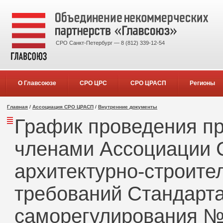
СРО Санкт-Петербург — 8 (812) 339-12-54
О Главсоюзе
СРО ЦРС
СРО ЦРАСП
Регионы
Главная
/
Ассоциация СРО ЦРАСП
/
Внутренние документы
График проведения п
членами Ассоциации 
архитектурно-строите
требований Стандарт
саморегулирования №1