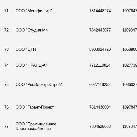
71
ООО "Мегафильтр"
7814448274
109784
72
ООО "Студия М4"
7842443077
110984
73
ООО "ЦТП"
8903024720
105890
74
ООО "ФРАНЦ-А"
7712110824
102773
75
ООО "РосЭлектроСтрой"
6027118233
108602
76
ООО "Гарант-Проект"
7814438004
109784
ООО "Промышленное
77
7804629063
118784
Электроснабжение"