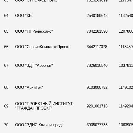
63
ООО "СТРОЙ-СЕРВИС"
7813269699
117784
64
ООО "КБ"
2540189643
113254
65
ООО "ГК Ренессанс"
7842181590
120780
66
ООО "СервисКомплексПроект"
3442117378
1113459
67
ООО "ЗДТ "Ареопаг"
7826018540
1037811
68
ООО "АрхиТек"
9103000792
114910
ООО "ПРОЕКТНЫЙ ИНСТИТУТ
69
9201001716
114920
"ГРАЖДАНПРОЕКТ"
70
ООО "ЭДИС-Калининград"
3905077735
106390