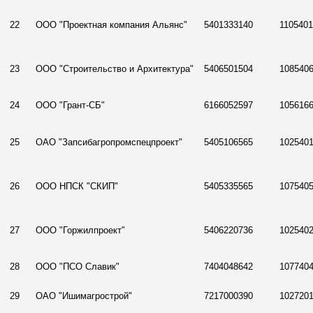
22
ООО "Проектная компания Альянс"
5401333140
110540
23
ООО "Строительство и Архитектура"
5406501504
108540
24
ООО "Грант-СБ"
6166052597
105616
25
ОАО "Запсибагропромспецпроект"
5405106565
102540
26
ООО НПСК "СКИП"
5405335565
107540
27
ООО "Горжилпроект"
5406220736
102540
28
ООО "ПСО Славик"
7404048642
107740
29
ОАО "Ишимагрострой"
7217000390
102720