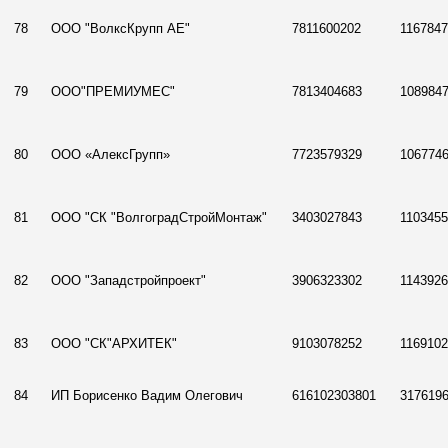
78
ООО "ВолксКрупп АЕ"
7811600202
116784
79
ООО"ПРЕМИУМЕС"
7813404683
108984
80
ООО «АлексГрупп»
7723579329
106774
81
ООО "СК "ВолгоградСтройМонтаж"
3403027843
110345
82
ООО "Западстройпроект"
3906323302
114392
83
ООО "СК"АРХИТЕК"
9103078252
116910
84
ИП Борисенко Вадим Олегович
616102303801
317619