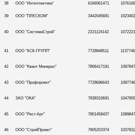
38
ООО "Интеллектика"
6166061471
107616
39
ООО "ПЛЕСКОМ"
3442045691
102340
40
ООО "СистемаСтрой"
2221124142
107222
41
ООО "КСК-ГРУПП"
7728848511
113774
42
ООО "Квант Минерал"
7806417191
109784
43
ООО "Профпроект"
7728696643
109774
44
ЗАО "ОКА"
7838310691
104785
45
ООО "Рест-Арт"
7801458437
108984
46
ООО "СтройПроект"
7805253374
103781