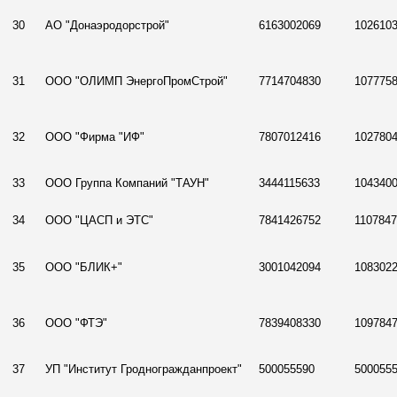
30
АО "Донаэродорстрой"
6163002069
102610
31
ООО "ОЛИМП ЭнергоПромСтрой"
7714704830
107775
32
ООО "Фирма "ИФ"
7807012416
102780
33
ООО Группа Компаний "ТАУН"
3444115633
104340
34
ООО "ЦАСП и ЭТС"
7841426752
110784
35
ООО "БЛИК+"
3001042094
108302
36
ООО "ФТЭ"
7839408330
109784
37
УП "Институт Гродногражданпроект"
500055590
500055