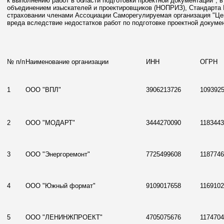
к выполнению работ в области подготовки проектной документации", 
объединением изыскателей и проектировщиков (НОПРИЗ), Стандарта №
страховании членами Ассоциации Саморегулируемая организация "Цент
вреда вследствие недостатков работ по подготовке проектной докумен
№ п/п
Наименование организации
ИНН
ОГРН
1
ООО "ВПЛ"
3906213726
109392
2
ООО "МОДАРТ"
3444270090
118344
3
ООО "Энергоремонт"
7725499608
118774
4
ООО "Южный формат"
9109017658
116910
5
ООО "ЛЕНИНЖПРОЕКТ"
4705075676
117470