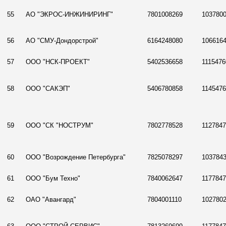
55
АО "ЭКРОС-ИНЖИНИРИНГ"
7801008269
103780
56
АО "СМУ-Дондорстрой"
6164248080
106616
57
ООО "НСК-ПРОЕКТ"
5402536658
1115476
58
ООО "САКЭП"
5406780858
114547
59
ООО "СК "НОСТРУМ"
7802778528
112784
60
ООО "Возрождение Петербурга"
7825078297
103784
61
ООО "Бум Техно"
7840062647
117784
62
ОАО "Авангард"
7804001110
102780