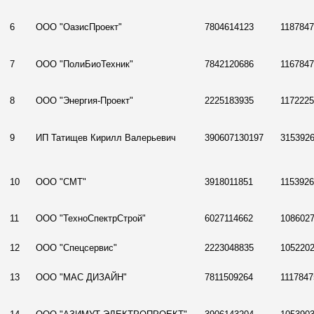
6
ООО "ОазисПроект"
7804614123
118784
7
ООО "ПолиБиоТехник"
7842120686
116784
8
ООО "Энергия-Проект"
2225183935
117222
9
ИП Татищев Кирилл Валерьевич
390607130197
315392
10
ООО "СМТ"
3918011851
115392
11
ООО "ТехноСпектрСтрой"
6027114662
108602
12
ООО "Спецсервис"
2223048835
105220
13
ООО "МАС ДИЗАЙН"
7811509264
1117847