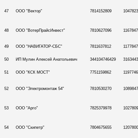
47
ООО "Вектор"
7814152809
104782
48
ООО "ВотерПрайсИнвест"
7810627096
116784
49
ООО "НАВИГАТОР-СБС"
7811637812
117784
50
ИП Мулин Алексей Анатольевич
344104746429
316344
51
ООО "КСК МОСТ"
7751159862
119774
52
ООО "Электромонтаж 54"
7810530270
108984
53
ООО "Арго"
7825379978
102780
54
ООО "Скипетр"
7804675655
120780