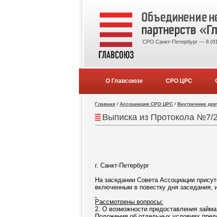
СРО Санкт-Петербург — 8 (81
О Главсоюзе
СРО ЦРС
Главная
/
Ассоциация СРО ЦРС
/
Внутренние до
Выписка из Протокола №7/
г. Санкт-Петербург
На заседании Совета Ассоциации присут
включенным в повестку дня заседания, 
Рассмотрены вопросы:
2. О возможности предоставления займа
Положения об отдельных условиях пред