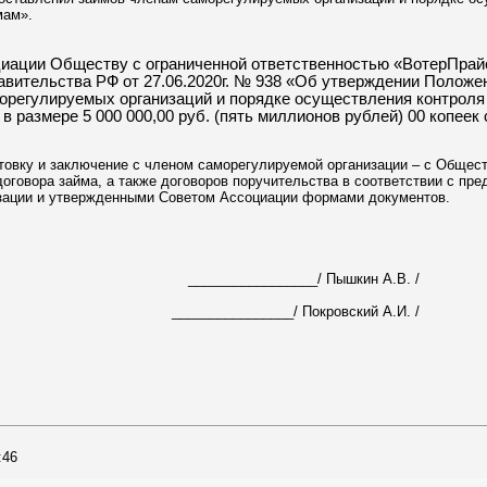
мам».
циации Обществу с ограниченной ответственностью «ВотерПрай
авительства РФ от 27.06.2020г. № 938 «Об утверждении Положе
орегулируемых организаций и порядке осуществления контроля 
 размере 5 000 000,00 руб. (пять миллионов рублей) 00 копеек
товку и заключение с членом саморегулируемой организации – с Общес
оговора займа, а также договоров поручительства в соответствии с пр
зации и утвержденными Советом Ассоциации формами документов.
_________________/ Пышкин А.В. /
________________/ Покровский А.И. /
:46