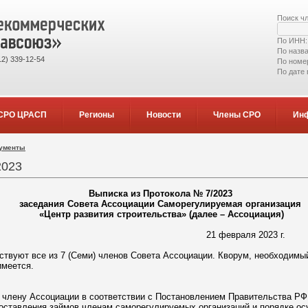
Поиск ч
По ИНН
По назв
2) 339-12-54
По номе
По дате
СРО ЦРАСП
Регионы
Новости
Члены СРО
Ин
кументы
2023
Выписка из Протокола № 7/2023
заседания Совета Ассоциации Саморегулируемая организация
«Центр развития строительства» (далее – Ассоциация)
21 февраля 2023 г.
ствуют все из 7 (Семи) членов Совета Ассоциации. Кворум, необходимы
имеется.
 члену Ассоциации в соответствии с Постановлением Правительства РФ 
оставления займов членам саморегулируемых организаций и порядке ос