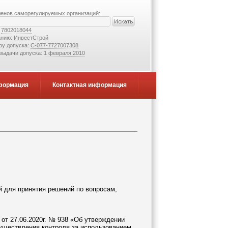
ленов саморегулируемых организаций:
:
7802018044
анию:
ИнвестСтрой
ру допуска:
С-077-7727007308
 выдачи допуска:
1 февраля 2010
формация
Контактная информация
й для принятия решений по вопросам,
от 27.06.2020г. № 938 «Об утверждении
уществления контроля за использованием