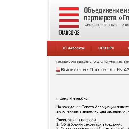
СРО Санкт-Петербург — 8 (81
О Главсоюзе
СРО ЦРС
Главная
/
Ассоциация СРО ЦРС
/
Внутренние до
Выписка из Протокола № 43
г. Санкт-Петербург
На заседании Совета Ассоциации присут
включенным в повестку дня заседания, 
Рассмотрены вопросы:
1. Об избрании секретаря заседания.
2. О внесении изменений в план расходо