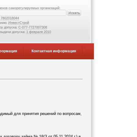
ленов саморегулируемых организаций:
:
7802018044
анию:
ИнвестСтрой
ру допуска:
С-077-7727007308
 выдачи допуска:
1 февраля 2010
формация
Контактная информация
ходимый для принятия решений по вопросам,
оговору займа № 18/З от 05.11.2024 г.) в