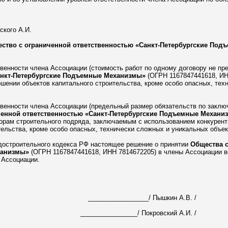
ского А.И.
ство с ограниченной ответственностью «Санкт-Петербургские По
ственности члена Ассоциации (стоимость работ по одному договору не п
анкт-Петербургские Подъемные Механизмы»
(ОГРН 1167847441618, ИН
ошении объектов капитального строительства, кроме особо опасных, тех
тственности члена Ассоциации (предельный размер обязательств по закл
ченной ответственностью «Санкт-Петербургские Подъемные Механи
ворам строительного подряда, заключаемым с использованием конкурент
тельства, кроме особо опасных, технически сложных и уникальных объек
Градостроительного кодекса РФ настоящее решение о принятии
Общества с
ханизмы»
(ОГРН 1167847441618, ИНН 7814672205) в члены Ассоциации вс
 Ассоциации.
_________________/ Пышкин А.В. /
________________/ Покровский А.И. /