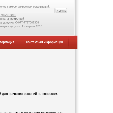
ленов саморегулируемых организаций:
:
7802018044
анию:
ИнвестСтрой
ру допуска:
С-077-7727007308
 выдачи допуска:
1 февраля 2010
формация
Контактная информация
й для принятия решений по вопросам,
зательствам по договорам строительного