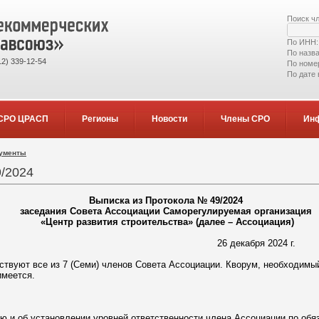
Поиск ч
По ИНН
По назв
2) 339-12-54
По номе
По дате
СРО ЦРАСП
Регионы
Новости
Члены СРО
Ин
кументы
/2024
Выписка из Протокола № 49/2024
заседания Совета Ассоциации Саморегулируемая организация
«Центр развития строительства» (далее – Ассоциация)
26 декабря 2024 г.
ствуют все из 7 (Семи) членов Совета Ассоциации. Кворум, необходимы
имеется.
ию и об установлении уровней ответственности члена Ассоциации по обя