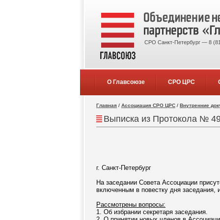
СРО Санкт-Петербург — 8 (81
О Главсоюзе
СРО ЦРС
Главная
/
Ассоциация СРО ЦРС
/
Внутренние до
Выписка из Протокола № 49
г. Санкт-Петербург
На заседании Совета Ассоциации присут
включенным в повестку дня заседания, 
Рассмотрены вопросы:
1. Об избрании секретаря заседания.
2. О принятии новых членов в Ассоциац