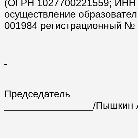
(ОГРН 1027700221559; ИНН 
осуществление образовател
001984 регистрационный № 18
Председ
________________/Пышкин А