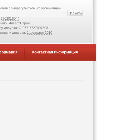
ленов саморегулируемых организаций:
:
7802018044
анию:
ИнвестСтрой
ру допуска:
С-077-7727007308
 выдачи допуска:
1 февраля 2010
формация
Контактная информация