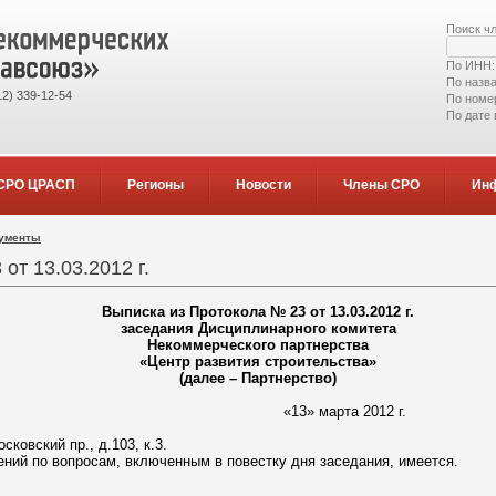
Поиск ч
По ИНН
По назв
2) 339-12-54
По номе
По дате
СРО ЦРАСП
Регионы
Новости
Члены СРО
Ин
кументы
от 13.03.2012 г.
Выписка из Протокола № 23 от 13.03.2012 г.
заседания Дисциплинарного комитета
Некоммерческого партнерства
«Центр развития строительства»
(далее – Партнерство)
 марта 2012 г.
сковский пр., д.103, к.3.
ний по вопросам, включенным в повестку дня заседания, имеется.