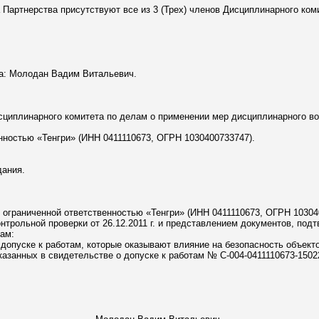
Партнерства присутствуют все из 3 (Трех) членов Дисциплинарного ком
а: Молодан Вадим Витальевич.
сциплинарного комитета по делам о применении мер дисциплинарного в
нностью «Тенгри» (ИНН 0411110673, ОГРН 1030400733747).
дания.
с ограниченной ответственностью «Тенгри» (ИНН 0411110673, ОГРН 10304
нтрольной проверки от 26.12.2011 г. и представлением документов, по
там:
 допуске к работам, которые оказывают влияние на безопасность объекто
азанных в свидетельстве о допуске к работам № С-004-0411110673-15022