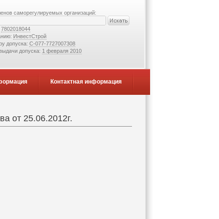
ленов саморегулируемых организаций:
:
7802018044
анию:
ИнвестСтрой
ру допуска:
С-077-7727007308
 выдачи допуска:
1 февраля 2010
формация
Контактная информация
а от 25.06.2012г.