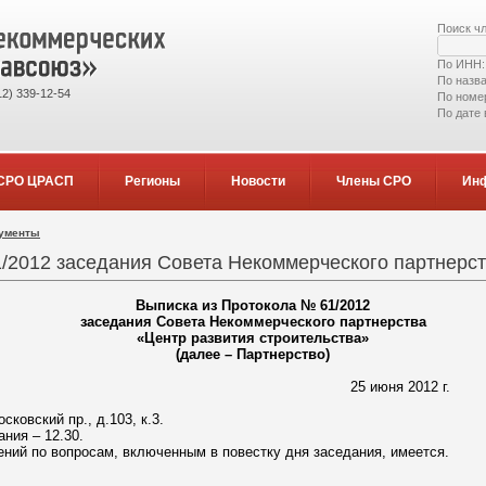
Поиск ч
По ИНН
По назв
2) 339-12-54
По номе
По дате
СРО ЦРАСП
Регионы
Новости
Члены СРО
Ин
кументы
/2012 заседания Совета Некоммерческого партнерств
Выписка из Протокола №
61/2012
заседания Совета Некоммерческого партнерства
«Центр развития строительства»
(далее – Партнерство)
25 июня 2012 г.
сковский пр., д.103, к.3.
ния – 12.30.
ний по вопросам, включенным в повестку дня заседания, имеется.