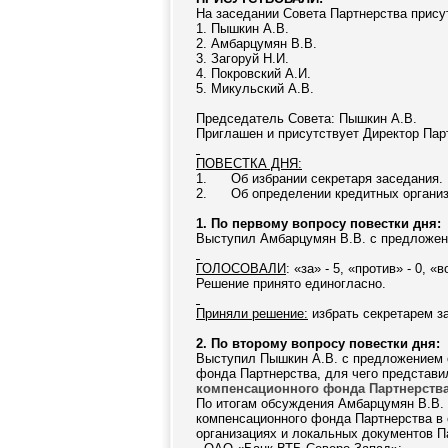
На заседании Совета Партнерства присут
1. Пышкин А.В.
2. Амбарцумян В.В.
3. Загоруй Н.И.
4. Покровский А.И.
5. Микульский А.В.
Председатель Совета: Пышкин А.В.
Приглашен и присутствует Директор Пар
ПОВЕСТКА ДНЯ:
1.
Об избрании секретаря заседания.
2.
Об определении кредитных организ
1. По первому вопросу повестки дня:
Выступил Амбарцумян В.В. с предложени
ГОЛОСОВАЛИ
: «за» - 5, «против» - 0, «
Решение принято единогласно.
Приняли решение:
избрать секретарем з
2. По второму вопросу повестки дня:
Выступил Пышкин А.В. с предложением о
фонда Партнерства, для чего представ
компенсационного фонда Партнерства
По итогам обсуждения Амбарцумян В.В.
компенсационного фонда Партнерства в
организациях и локальных документов П