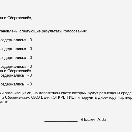
ов и Сбережений»;
становлены следующие результаты голосования:
«воздержались» - 0
«воздержались» - 0
«воздержались» - 0
«воздержались» - 0
ов и Сбережений»
«воздержались» - 0
«воздержались» - 0
и организациями, на депозитном счете которых будут размещены средс
 и Сбережений», ОАО Банк «ОТКРЫТИЕ» и поручить директору Партнер
дств.
я ________________ /Пышкин А.В./