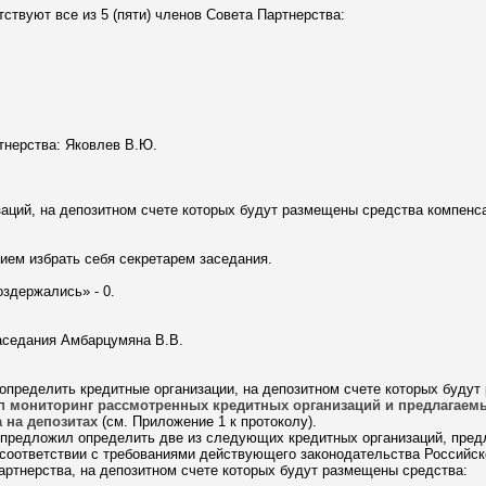
ствуют все из 5 (пяти) членов Совета Партнерства:
тнерства: Яковлев В.Ю.
аций, на депозитном счете которых будут размещены средства компенс
ем избрать себя секретарем заседания.
воздержались» - 0.
аседания Амбарцумяна В.В.
пределить кредитные организации, на депозитном счете которых будут
ил
мониторинг рассмотренных кредитных организаций и предлагаем
 на депозитах
(см. Приложение 1 к протоколу).
 предложил определить две из следующих кредитных организаций, пре
 соответствии с требованиями действующего законодательства Российс
артнерства, на депозитном счете которых будут размещены средства: