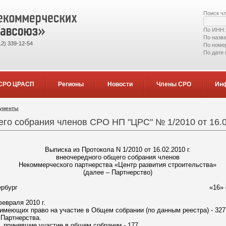
Поиск ч
По ИНН
По назв
2) 339-12-54
По номе
По дате
СРО ЦРАСП
Регионы
Новости
Члены СРО
Ин
кументы
го собрания членов СРО НП "ЦРС" № 1/2010 от 16.0
Выписка из Протокола N 1/2010 от 16.02.2010 г.
внеочередного общего собрания членов
Некоммерческого партнерства «Центр развития строительства»
(далее – Партнерство)
ербург
«16» февраля 201
евраля 2010 г.
имеющих право на участие в Общем собрании (по данным реестра) - 327
 Партнерства.
 принявшие участие в общем собрании - 177.