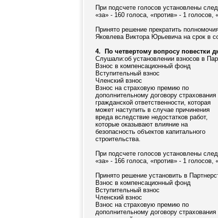
При подсчете голосов установлены сле
«за» - 160 голоса, «против» - 1 голосов,
Принято решение прекратить полномочия
Яковлева Виктора Юрьевича на срок в с
4
.
По четвертому вопросу повестки д
Слушали:об установлении взносов в Парт
Взнос в компенсационный фонд
Вступительный взнос
Членский взнос
Взнос на страховую премию по
дополнительному договору страхования
гражданской ответственности, которая
может наступить в случае причинения
вреда вследствие недостатков работ,
которые оказывают влияние на
безопасность объектов капитального
строительства.
При подсчете голосов установлены сле
«за» - 166 голоса, «против» - 1 голосов,
Принято решение установить в Партнерст
Взнос в компенсационный фонд
Вступительный взнос
Членский взнос
Взнос на страховую премию по
дополнительному договору страхования