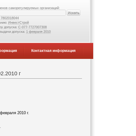
ленов саморегулируемых организаций:
:
7802018044
анию:
ИнвестСтрой
ру допуска:
С-077-7727007308
 выдачи допуска:
1 февраля 2010
формация
Контактная информация
2.2010 г
0 г.
.