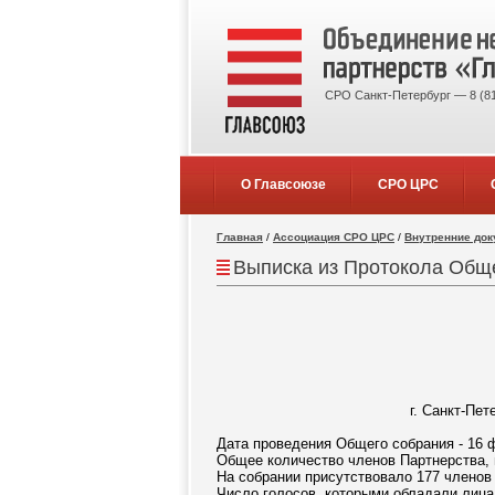
СРО Санкт-Петербург — 8 (81
О Главсоюзе
СРО ЦРС
Главная
/
Ассоциация СРО ЦРС
/
Внутренние до
Выписка из Протокола Обще
г. Санкт-Пет
Дата проведения Общего собрания - 16 ф
Общее количество членов Партнерства, 
На собрании присутствовало 177 членов
Число голосов, которыми обладали лица,