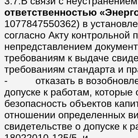
3.7.В связи с неустранение
ответственностью «Энерг
1077847550362) в установл
согласно Акту контрольной п
непредставлением документ
требованиям к выдаче свиде
требованиям стандарта и п
-
отказать в возобновл
допуске к работам, которые
безопасность объектов капи
отношении определенных вид
свидетельстве о допуске к 
18022010-125/5, и