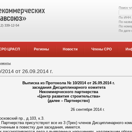
Поиск ч
По ИНН
По назв
2) 339-12-54
По номе
По дате
СРО ЦРАСП
Регионы
Новости
Члены СРО
Ин
кументы
2014 от 26.09.2014 г.
Выписка из Протокола № 10/2014 от 26.09.2014 г.
заседания Дисциплинарного комитета
Некоммерческого партнерства
«Центр развития строительства»
(далее – Партнерство)
нтября 2014 г.
сковский пр., д.103, к.3.
 Партнерства присутствуют все из 3 (Трех) членов Дисциплинарного ко
юченным в повестку дня заседания, имеется.
ых рассматриваются дела о выявленных нарушениях, надлежащим образ