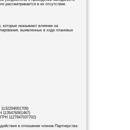
ло рассматривается в их отсутствии.
, которые оказывают влияние на
улирования, выявленных в ходе плановых
 1132204001709)
Н 1135476061467)
ОГРН 1127847037702)
здействия в отношении членов Партнерства: