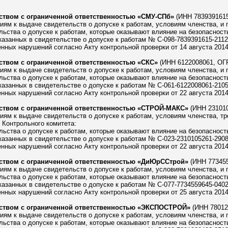
твом с ограниченной ответственностью «СМУ-СПб»
(ИНН 7839391615
ям к выдаче свидетельств о допуске к работам, условиям членства, и 
ьства о допуске к работам, которые оказывают влияние на безопасность
азанных в свидетельстве о допуске к работам № С-098-7839391615-21122
ных нарушений согласно Акту контрольной проверки от 14 августа 2014 
твом с ограниченной ответственностью «СКС»
(ИНН 6122008061, ОГР
ям к выдаче свидетельств о допуске к работам, условиям членства, и 
ьства о допуске к работам, которые оказывают влияние на безопасность
азанных в свидетельстве о допуске к работам № С-061-6122008061-21052
ных нарушений согласно Акту контрольной проверки от 22 августа 2014 
твом с ограниченной ответственностью «СТРОЙ-МАКС»
(ИНН 231010
ям к выдаче свидетельств о допуске к работам, условиям членства, тр
 Контрольного комитета:
ьства о допуске к работам, которые оказывают влияние на безопасность
азанных в свидетельстве о допуске к работам № С-023-2310105261-29082
ных нарушений согласно Акту контрольной проверки от 22 августа 2014 
твом с ограниченной ответственностью «ДиЮрССтрой»
(ИНН 773455
ям к выдаче свидетельств о допуске к работам, условиям членства, и 
ьства о допуске к работам, которые оказывают влияние на безопасность
азанных в свидетельстве о допуске к работам № С-077-7734559645-04022
ных нарушений согласно Акту контрольной проверки от 25 августа 2014 
ством с ограниченной ответственностью «ЭКСПОСТРОЙ»
(ИНН 78012
ям к выдаче свидетельств о допуске к работам, условиям членства, и 
ьства о допуске к работам, которые оказывают влияние на безопасность