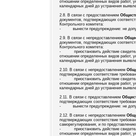
отношении определенных видов работ, ук
календарных дней до устранения выявлен
2.8. В связи с предоставлением
Обществ
документов, подтверждающих соответств
Контрольного комитета:
-
вынести предупреждение: не допу
2.9. В связи с непредоставлением
Общес
документов, подтверждающих соответств
Контрольного комитета:
-
приостановить действие свидетел
отношении определенных видов работ, ук
календарных дней до устранения выявлен
2.10. В связи с непредоставлением
Обще
подтверждающих соответствие требовани
-
приостановить действие свидетел
отношении определенных видов работ, ук
календарных дней до устранения выявлен
2.11. В связи с предоставлением
Общест
подтверждающих соответствие требовани
-
вынести предупреждение: не допу
2.12. В связи с непредоставлением
Обще
подтверждающих соответствие требовани
саморегулирования, и по представлению
-
приостановить действие свидетел
отношении определенных видов работ, ук