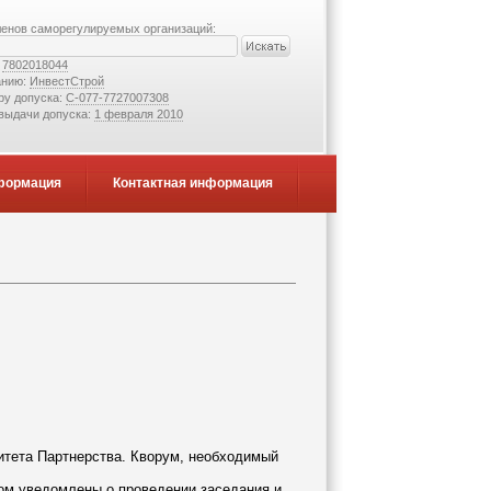
ленов саморегулируемых организаций:
:
7802018044
анию:
ИнвестСтрой
ру допуска:
С-077-7727007308
 выдачи допуска:
1 февраля 2010
формация
Контактная информация
митета Партнерства. Кворум, необходимый
ом уведомлены о проведении заседания и