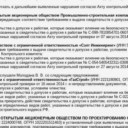
скать в дальнейшем выявленные нарушения согласно Акту контрольной п
рытым акционерным обществом Промышленно-строительная компа
ерждающих соответствие требованиям к выдаче свидетельств о допуске 
ьства о допуске к работам, которые оказывают влияние на безопасность
азанных в свидетельстве о допуске к работам № С-098-7810854701-06072
ных нарушений согласно Акту контрольной проверки от 07 августа 2014 
ством с ограниченной ответственностью «Сэлт Инжиниринг»
(ИНН 5
ие требованиям к выдаче свидетельств о допуске к работам, условиям 
 Контрольного комитета:
ьства о допуске к работам, которые оказывают влияние на безопасность
азанных в свидетельстве о допуске к работам № С-054-5405432311-03082
ных нарушений согласно Акту контрольной проверки от 27 августа 2014 
слушали Молодана В. В. со следующим предложением:
 с ограниченной ответственностью «ГазСтрой»
(ИНН 2221180901, ОГ
нтрольной проверки от 16 июня 2014 г. и непредставлением документов
пуске к работам, условиям членства:
ия свидетельства о допуске к работам, которые оказывают влияние на б
х видов работ, указанных в свидетельстве о допуске к работам № С-022
а прекратить действие свидетельства о допуске к работам, которые ок
и определенных видов работ, указанных в свидетельстве о допуске к ра
адостроительного кодекса РФ.
М ОТКРЫТЫМ АКЦИОНЕРНЫМ ОБЩЕСТВОМ
ПО ПРОЕКТИРОВАНИЮ 
 2224000748, ОГРН 1022201511463) в установленный срок выявленных н
лением документов, подтверждающих соответствие требованиям к выдаче