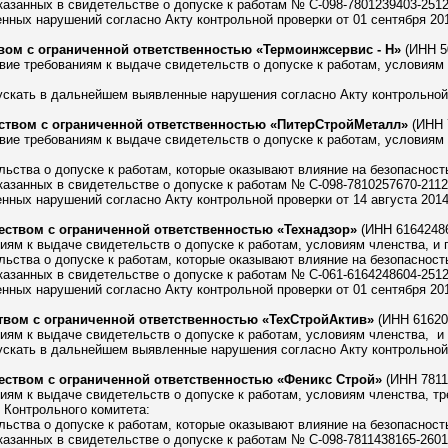
азанных в свидетельстве о допуске к работам № С-098-7801239403-25122
ных нарушений согласно Акту контрольной проверки от 01 сентября 201
ом с ограниченной ответственностью «Термоинжсервис - Н»
(ИНН 5
ие требованиям к выдаче свидетельств о допуске к работам, условиям 
скать в дальнейшем выявленные нарушения согласно Акту контрольной п
твом с ограниченной ответственностью «ПитерСтройМеталл»
(ИНН 
ие требованиям к выдаче свидетельств о допуске к работам, условиям 
ьства о допуске к работам, которые оказывают влияние на безопасность
азанных в свидетельстве о допуске к работам № С-098-7810257670-21122
ных нарушений согласно Акту контрольной проверки от 14 августа 2014 
ством с ограниченной ответственностью «Технадзор»
(ИНН 61642486
ям к выдаче свидетельств о допуске к работам, условиям членства, и 
ьства о допуске к работам, которые оказывают влияние на безопасность
азанных в свидетельстве о допуске к работам № С-061-6164248604-25122
ных нарушений согласно Акту контрольной проверки от 01 сентября 201
вом с ограниченной ответственностью «ТехСтройАктив»
(ИНН 61620
ям к выдаче свидетельств о допуске к работам, условиям членства, и
скать в дальнейшем выявленные нарушения согласно Акту контрольной п
ством с ограниченной ответственностью «Феникс Строй»
(ИНН 7811
ям к выдаче свидетельств о допуске к работам, условиям членства, тр
 Контрольного комитета:
ьства о допуске к работам, которые оказывают влияние на безопасность
азанных в свидетельстве о допуске к работам № С-098-7811438165-26012