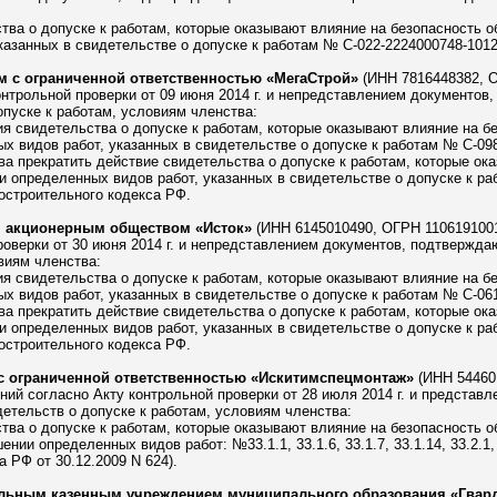
тва о допуске к работам, которые оказывают влияние на безопасность о
азанных в свидетельстве о допуске к работам № С-022-2224000748-1012
 с ограниченной ответственностью «МегаСтрой»
(ИНН 7816448382, О
нтрольной проверки от 09 июня 2014 г. и непредставлением документов
пуске к работам, условиям членства:
ия свидетельства о допуске к работам, которые оказывают влияние на б
х видов работ, указанных в свидетельстве о допуске к работам № С-098
а прекратить действие свидетельства о допуске к работам, которые ок
и определенных видов работ, указанных в свидетельстве о допуске к ра
адостроительного кодекса РФ.
 акционерным обществом «Исток»
(ИНН 6145010490, ОГРН 1106191001
роверки от 30 июня 2014 г. и непредставлением документов, подтвержд
виям членства:
ия свидетельства о допуске к работам, которые оказывают влияние на б
х видов работ, указанных в свидетельстве о допуске к работам № С-061
а прекратить действие свидетельства о допуске к работам, которые ок
и определенных видов работ, указанных в свидетельстве о допуске к ра
адостроительного кодекса РФ.
с ограниченной ответственностью «Искитимспецмонтаж»
(ИНН 544601
ий согласно Акту контрольной проверки от 28 июля 2014 г. и предста
етельств о допуске к работам, условиям членства:
тва о допуске к работам, которые оказывают влияние на безопасность о
нии определенных видов работ: №33.1.1, 33.1.6, 33.1.7, 33.1.14, 33.2.1,
 РФ от 30.12.2009 N 624).
ьным казенным учреждением муниципального образования «Гвард