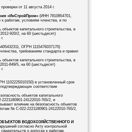
роверки от 11 августа 2014 г.
ния «ИнСтройПром»
(ИНН 7810854701,
к работам, условиям членства, и по
 объектов капитального строительства, в
012-920/2, на 60 (шестьдесят)
г.
405432311, ОГРН 1115476037170)
членства, требованиям стандарта и правил
 объектов капитального строительства, в
011-849/5, на 60 (шестьдесят)
г.
РН 1102225010150) в установленный срок
, подтверждающих соответствие
езопасность объектов капитального
-2221180901-24122010-765/2, и
азывают влияние на безопасность объектов
ботам № С-022-2221180901-24122010-765/2,
ОБЪЕКТОВ ВОДОХОЗЯЙСТВЕННОГО И
арушений согласно Акту контрольной
 свидетельств о допуске к работам,