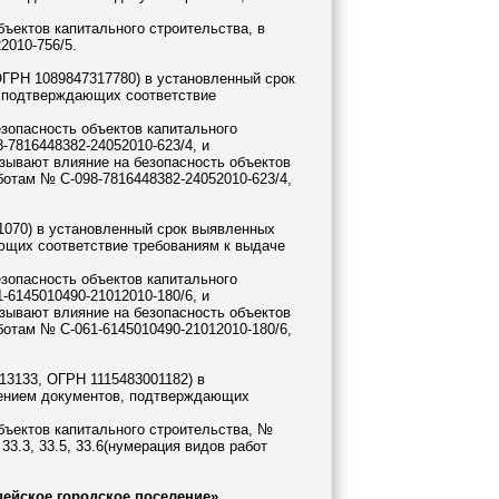
бъектов капитального строительства, в
2010-756/5.
ГРН 1089847317780) в установленный срок
, подтверждающих соответствие
езопасность объектов капитального
-7816448382-24052010-623/4, и
азывают влияние на безопасность объектов
ботам № С-098-7816448382-24052010-623/4,
070) в установленный срок выявленных
ающих соответствие требованиям к выдаче
езопасность объектов капитального
-6145010490-21012010-180/6, и
азывают влияние на безопасность объектов
ботам № С-061-6145010490-21012010-180/6,
3133, ОГРН 1115483001182) в
влением документов, подтверждающих
бъектов капитального строительства, №
 33.3, 33.5, 33.6(нумерация видов работ
ейское городское поселение»