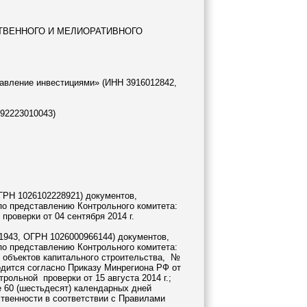
ТВЕННОГО И МЕЛИОРАТИВНОГО
равление инвестициями» (ИНН 3916012842,
92223010043)
ГРН 1026102228921) документов,
по представлению Контрольного комитета:
роверки от 04 сентября 2014 г.
943, ОГРН 1026000966144) документов,
по представлению Контрольного комитета:
ь объектов капитального строительства, №
одится согласно Приказу Минрегиона РФ от
рольной проверки от 15 августа 2014 г.;
 60 (шестьдесят) календарных дней
твенности в соответствии с Правилами