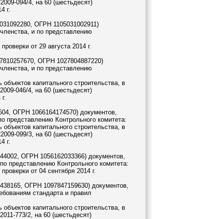
009-094/4, на 60 (шестьдесят)
4 г.
031092280, ОГРН 1105031002911)
членства, и по представлению
роверки от 29 августа 2014 г.
7810257670, ОГРН 1027804887220)
членства, и по представлению
 объектов капитального строительства, в
009-046/4, на 60 (шестьдесят)
г.
04, ОГРН 1066164174570) документов,
по представлению Контрольного комитета:
 объектов капитального строительства, в
009-099/3, на 60 (шестьдесят)
4 г.
44002, ОГРН 1056162033366) документов,
 по представлению Контрольного комитета:
роверки от 04 сентября 2014 г.
438165, ОГРН 1097847159630) документов,
ебованиям стандарта и правил
 объектов капитального строительства, в
011-773/2, на 60 (шестьдесят)