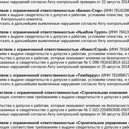
ных нарушений согласно Акту контрольной проверки от 22 августа 2014 
вом с ограниченной ответственностью «Бизнес-Стар»
(ИНН 78141098
ям к выдаче свидетельств о допуске к работам, условиям членства, тр
 Контрольного комитета:
скать в дальнейшем выявленные нарушения согласно Акту контрольной п
вом с ограниченной ответственностью «НьюКом Групп»
(ИНН 78413
ям к выдаче свидетельств о допуске к работам, условиям членства, и 
скать в дальнейшем выявленные нарушения согласно Акту контрольной п
ством с ограниченной ответственностью «ИнвестСтрой»
(ИНН 78164
ям к выдаче свидетельств о допуске к работам, условиям членства, и 
ьства о допуске к работам, которые оказывают влияние на безопасность
азанных в свидетельстве о допуске к работам № С-098-7816423814-16122
ных нарушений согласно Акту контрольной проверки от 25 августа 2014 
вом с ограниченной ответственностью «Тимберрус»
(ИНН 781089677
ям к выдаче свидетельств о допуске к работам, условиям членства, и 
скать в дальнейшем выявленные нарушения согласно Акту контрольной п
ством с ограниченной ответственностью «Строительная компания
ющих соответствие требованиям к выдаче свидетельств о допуске к раб
ьства о допуске к работам, которые оказывают влияние на безопасность
азанных в свидетельстве о допуске к работам № С-022-2204063595-05072
ных нарушений согласно Акту контрольной проверки от 04 августа 2014 
вом с ограниченной ответственностью «Строительное управление 
ющих соответствие требованиям к выдаче свидетельств о допуске к раб