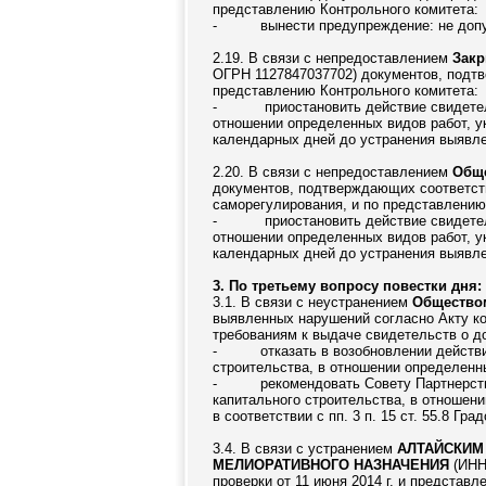
представлению Контрольного комитета:
-
вынести предупреждение: не допу
2.19. В связи с непредоставлением
Зак
ОГРН 1127847037702) документов, подтв
представлению Контрольного комитета:
-
приостановить действие свидетел
отношении определенных видов работ, ук
календарных дней до устранения выявлен
2.20. В связи с непредоставлением
Обще
документов, подтверждающих соответств
саморегулирования, и по представлению
-
приостановить действие свидетел
отношении определенных видов работ, ук
календарных дней до устранения выявлен
3. По третьему вопросу повестки дня:
3.1. В связи с неустранением
Обществом
выявленных нарушений согласно Акту ко
требованиям к выдаче свидетельств о до
-
отказать в возобновлении действ
строительства, в отношении определенны
-
рекомендовать Совету Партнерств
капитального строительства, в отношени
в соответствии с пп. 3 п. 15 ст. 55.8 Гр
3.4. В связи с устранением
АЛТАЙСКИ
МЕЛИОРАТИВНОГО НАЗНАЧЕНИЯ
(ИНН
проверки от 11 июня 2014 г. и представ