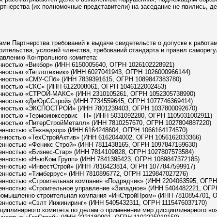
тнерства (их полномочные представители) на заседание не явились, де
ами Партнерства требований к выдаче свидетельств о допуске к работам
роительства, условий членства, требований стандарта и правил саморег
тавлению Контрольного комитета:
енностью «Викбор» (ИНН 6150005640, ОГРН 1026102228921)
енностью «Теплотехник» (ИНН 6027041943, ОГРН 1026000966144)
енностью «СМУ-СПб» (ИНН 7839391615, ОГРН 1089847383780)
енностью «СКС» (ИНН 6122008061, ОГРН 1046122002453)
венностью «СТРОЙ-МАКС» (ИНН 2310105261, ОГРН 1052305738990)
венностью «ДиЮрССтрой» (ИНН 7734559645, ОГРН 1077746369414)
венностью «ЭКСПОСТРОЙ» (ИНН 7801239403, ОГРН 1037800092670)
енностью «Термоинжсервис - Н» (ИНН 5031092280, ОГРН 1105031002911)
венностью «ПитерСтройМеталл» (ИНН 7810257670, ОГРН 1027804887220)
венностью «Технадзор» (ИНН 6164248604, ОГРН 1066164174570)
венностью «ТехСтройАктив» (ИНН 6162044002, ОГРН 1056162033366)
венностью «Феникс Строй» (ИНН 7811438165, ОГРН 1097847159630)
венностью «Бизнес-Стар» (ИНН 7814109828, ОГРН 1027807573584)
венностью «НьюКом Групп» (ИНН 7841395423, ОГРН 1089847372185)
венностью «ИнвестСтрой» (ИНН 7816423814, ОГРН 1077847599917)
венностью «Тимберрус» (ИНН 7810896772, ОГРН 1129847027276)
венностью «Строительная компания «Подрядчик» (ИНН 2204063595, ОГРН
венностью «Строительное управление «Западное» (ИНН 5404482221, ОГР
Промышленно-строительная компания «ИнСтройПром» (ИНН 7810854701, 
венностью «Сэлт Инжиниринг» (ИНН 5405432311, ОГРН 1115476037170)
циплинарного комитета по делам о применении мер дисциплинарного во