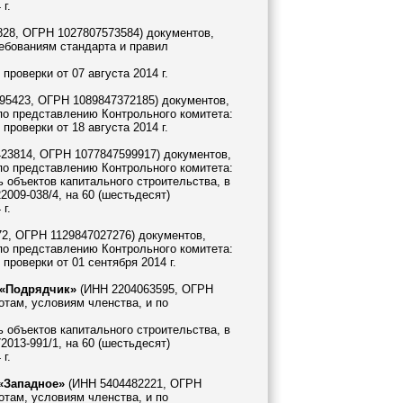
г.
28, ОГРН 1027807573584) документов,
ебованиям стандарта и правил
роверки от 07 августа 2014 г.
95423, ОГРН 1089847372185) документов,
по представлению Контрольного комитета:
роверки от 18 августа 2014 г.
23814, ОГРН 1077847599917) документов,
по представлению Контрольного комитета:
 объектов капитального строительства, в
009-038/4, на 60 (шестьдесят)
г.
2, ОГРН 1129847027276) документов,
по представлению Контрольного комитета:
роверки от 01 сентября 2014 г.
 «Подрядчик»
(ИНН 2204063595, ОГРН
отам, условиям членства, и по
 объектов капитального строительства, в
013-991/1, на 60 (шестьдесят)
г.
«Западное»
(ИНН 5404482221, ОГРН
отам, условиям членства, и по