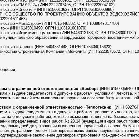
енностью «ГазСтрой» (ИНН 2221180901, ОГРН 1102225010150)
енностью «СМУ 222» (ИНН 2222787495, ОГРН 1102223004102)
енностью «Энергия» (ИНН 6150013627, ОГРН 1096183000990)
НЕРНОЕ ОБЩЕСТВО ПО ПРОЕКТИРОВАНИЮ ОБЪЕКТОВ ВОДОХОЗЯЙС
22201511463)
енностью «МегаСтрой» (ИНН 7816448382, ОГРН 1089847317780)
сток» (ИНН 6145010490, ОГРН 1106191001070)
енностью «Искитимспецмонтаж» (ИНН 5446013133, ОГРН 1115483001182)
е муниципального образования «Гвардейское городское поселение» «Уп
енностью «Галеон» (ИНН 5404331448, ОГРН 1075404018623)
венностью Строительная Компания «Монолит» (ИНН 2223573672, ОГРН 10
седания.
ом с ограниченной ответственностью «Викбор»
(ИНН 6150005640, О
ям к выдаче свидетельств о допуске к работам, условиям членства, и 
скать в дальнейшем выявленные нарушения согласно Акту контрольной п
твом с ограниченной ответственностью «Теплотехник»
(ИНН 6027041
ям к выдаче свидетельств о допуске к работам, условиям членства, и 
ьства о допуске к работам, которые оказывают влияние на безопасност
ошении определенных видов работ: № 23.14 (нумерация видов работ прив
алендарных дней до устранения выявленных нарушений согласно Акту конт
льном устранении членом Партнерства выявленных нарушений: в течение
подтверждающие заключение договоров страхования гражданской ответс