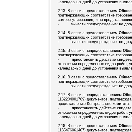
календарных дней до устранения выявлен
2.13. В связи с предоставлением
Общест
подтверждающих соответствие требовани
саморегулирования, и по представлению
-
вынести предупреждение: не допу
2.14. В связи с предоставлением
Общест
подтверждающих соответствие требовани
-
вынести предупреждение: не допу
2.15. В связи с непредоставлением
Обще
подтверждающих соответствие требовани
-
приостановить действие свидетел
отношении определенных видов работ, ук
календарных дней до устранения выявлен
2.16. В связи с предоставлением
Общест
подтверждающих соответствие требовани
-
вынести предупреждение: не допу
2.17. В связи с непредоставлением
Обще
1132204001709) документов, подтвержда
представлению Контрольного комитета:
-
приостановить действие свидетел
отношении определенных видов работ, ук
календарных дней до устранения выявлен
2.18. В связи с предоставлением
Общест
1135476061467) документов, подтвержда