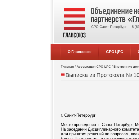
СРО Санкт-Петербург — 8 (81
О Главсоюзе
СРО ЦРС
Главная
/
Ассоциация СРО ЦРС
/
Внутренние до
Выписка из Протокола № 10/
г. Санкт-Петербург
26 се
Место проведения: г. Санкт-Петербург, Мо
На заседании Дисциплинарного комитета
для принятия решений по вопросам, вкл
Члены Партнерства, в отношении котор