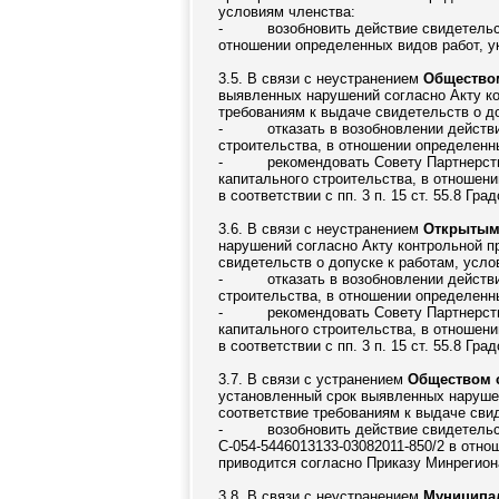
условиям членства:
-
возобновить действие свидетельс
отношении определенных видов работ, ук
3.5. В связи с неустранением
Обществом
выявленных нарушений согласно Акту ко
требованиям к выдаче свидетельств о до
-
отказать в возобновлении действ
строительства, в отношении определенны
-
рекомендовать Совету Партнерств
капитального строительства, в отношени
в соответствии с пп. 3 п. 15 ст. 55.8 Гр
3.6. В связи с неустранением
Открытым
нарушений согласно Акту контрольной п
свидетельств о допуске к работам, усло
-
отказать в возобновлении действ
строительства, в отношении определенны
-
рекомендовать Совету Партнерств
капитального строительства, в отношени
в соответствии с пп. 3 п. 15 ст. 55.8 Гр
3.7. В связи с устранением
Обществом 
установленный срок выявленных нарушен
соответствие требованиям к выдаче свид
-
возобновить действие свидетельс
С-054-5446013133-03082011-850/2 в отноше
приводится согласно Приказу Минрегиона
3.8. В связи с неустранением
Муниципал