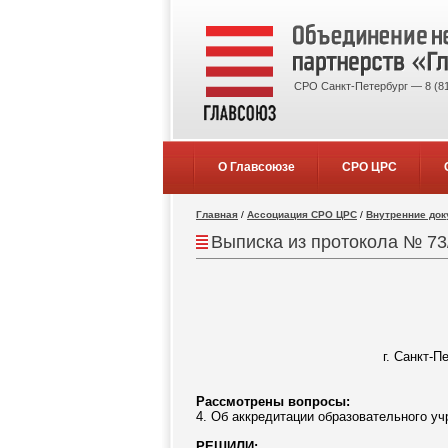
СРО Санкт-Петербург — 8 (81
О Главсоюзе
СРО ЦРС
Главная
/
Ассоциация СРО ЦРС
/
Внутренние до
Выписка из протокола № 73
г. Санкт-П
Рассмотрены вопросы:
4. Об аккредитации образовательного уч
РЕШИЛИ: