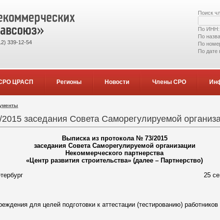
Поиск ч
По ИНН
По назв
2) 339-12-54
По номе
По дате
СРО ЦРАСП
Регионы
Новости
Члены СРО
Ин
кументы
/2015 заседания Совета Саморегулируемой организ
Выписка из протокола № 73/2015
заседания Совета Саморегулируемой организации
Некоммерческого партнерства
«Центр развития строительства» (далее – Партнерство)
етербург
25 сентября 201
реждения для целей подготовки к аттестации (тестированию) работников