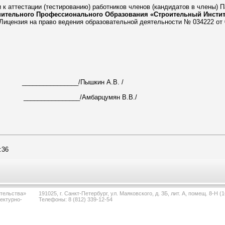
и к аттестации (тестированию) работников членов (кандидатов в члены) 
ительного Профессионального Образования «Строительный Институ
ицензия на право ведения образовательной деятельности № 034222 от 0
____/Пышкин А.В. /
___/Амбарцумян В.В./
:36
тельства»
191025, г. Санкт-Петербург, ул. Маяковского, д. 3Б, лит. А, помещ. 8-Н (1
ектурно-
Телефоны: 8 (812) 339-12-54