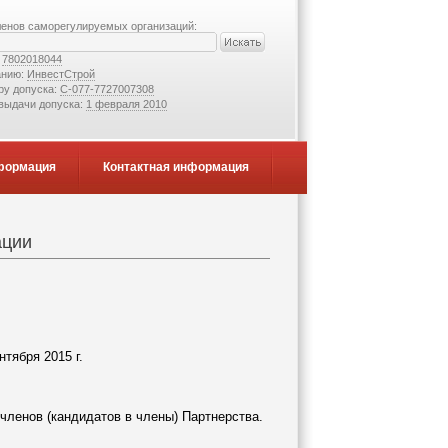
ленов саморегулируемых организаций:
:
7802018044
анию:
ИнвестСтрой
ру допуска:
С-077-7727007308
 выдачи допуска:
1 февраля 2010
формация
Контактная информация
ации
5 г.
 членов (кандидатов в члены) Партнерства.