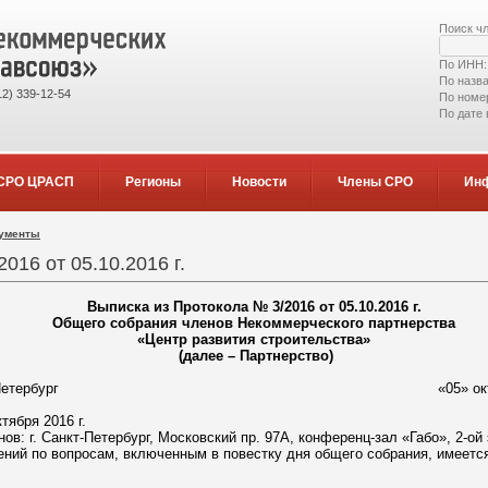
Поиск ч
По ИНН
По назв
2) 339-12-54
По номе
По дате
СРО ЦРАСП
Регионы
Новости
Члены СРО
Ин
кументы
016 от 05.10.2016 г.
Выписка из Протокола № 3/2016 от 05.10.2016 г.
Общего собрания членов Некоммерческого партнерства
«Центр развития строительства»
(далее – Партнерство)
Петербург
«05» октября 201
тября 2016 г.
: г. Санкт-Петербург, Московский пр. 97А, конференц-зал «Габо», 2-ой 
ний по вопросам, включенным в повестку дня общего собрания, имеетс