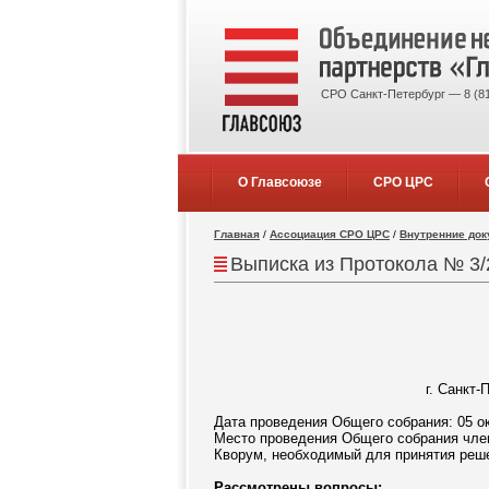
СРО Санкт-Петербург — 8 (81
О Главсоюзе
СРО ЦРС
Главная
/
Ассоциация СРО ЦРС
/
Внутренние до
Выписка из Протокола № 3/2
г. Санкт-
Дата проведения Общего собрания: 05 ок
Место проведения Общего собрания членов
Кворум, необходимый для принятия реше
Рассмотрены вопросы: