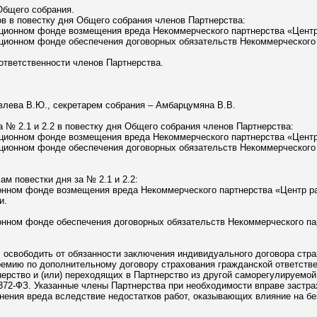
Общего собрания.
в в повестку дня Общего собрания членов Партнерства:
ционном фонде возмещения вреда Некоммерческого партнерства «Центр
ционном фонде обеспечения договорных обязательств Некоммерческого 
ответственности членов Партнерства.
влева В.Ю., секретарем собрания – Амбарцумяна В.В.
 № 2.1 и 2.2 в повестку дня Общего собрания членов Партнерства:
ционном фонде возмещения вреда Некоммерческого партнерства «Центр
ционном фонде обеспечения договорных обязательств Некоммерческого 
м повестки дня за № 2.1 и 2.2:
онном фонде возмещения вреда Некоммерческого партнерства «Центр ра
и.
онном фонде обеспечения договорных обязательств Некоммерческого па
г. освободить от обязанности заключения индивидуального договора стр
ремию по дополнительному договору страхования гражданской ответств
ерство и (или) переходящих в Партнерство из другой саморегулируемой
 372-ФЗ. Указанные члены Партнерства при необходимости вправе застр
инения вреда вследствие недостатков работ, оказывающих влияние на бе