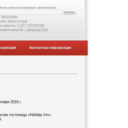
ленов саморегулируемых организаций:
:
7802018044
анию:
ИнвестСтрой
ру допуска:
С-077-7727007308
 выдачи допуска:
1 февраля 2010
формация
Контактная информация
6 г.
этаж гостиницы «Holiday Inn».
я.