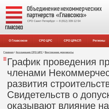
СРО Санкт-Петербург — 8 (812) 339-12-54
О Главсоюзе
СРО ЦРС
СРО ЦРАСП
Регионы
Главная
/
Ассоциация СРО ЦРС
/
Внутренние документы
График проведения п
членами Некоммерчес
развития строительст
Свидетельств о допус
оказывают влияние на