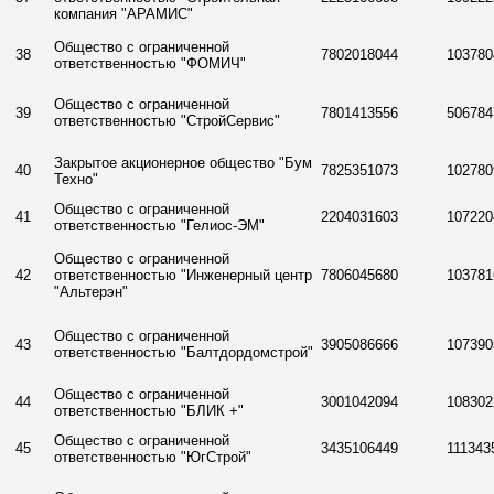
компания "АРАМИС"
Общество с ограниченной
38
7802018044
103780
ответственностью "ФОМИЧ"
Общество с ограниченной
39
7801413556
506784
ответственностью "СтройСервис"
Закрытое акционерное общество "Бум
40
7825351073
102780
Техно"
Общество с ограниченной
41
2204031603
107220
ответственностью "Гелиос-ЭМ"
Общество с ограниченной
42
ответственностью "Инженерный центр
7806045680
103781
"Альтерэн"
Общество с ограниченной
43
3905086666
107390
ответственностью "Балтдордомстрой"
Общество с ограниченной
44
3001042094
108302
ответственностью "БЛИК +"
Общество с ограниченной
45
3435106449
111343
ответственностью "ЮгСтрой"