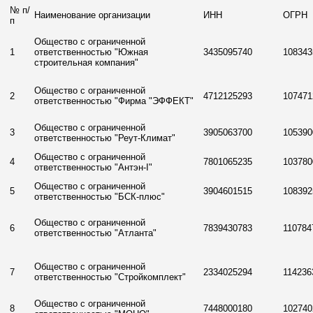
№ п/
Наименование организации
ИНН
ОГРН
п
Общество с ограниченной
1
ответственностью "Южная
3435095740
108343
строительная компания"
Общество с ограниченной
2
4712125293
107471
ответственностью "Фирма "ЭФФЕКТ"
Общество с ограниченной
3
3905063700
105390
ответственностью "Реут-Климат"
Общество с ограниченной
4
7801065235
103780
ответственностью "Антэн-I"
Общество с ограниченной
5
3904601515
108392
ответственностью "БСК-плюс"
Общество с ограниченной
6
7839430783
110784
ответственностью "Атланта"
Общество с ограниченной
7
2334025294
114236
ответственностью "Стройкомплект"
Общество с ограниченной
8
7448000180
102740