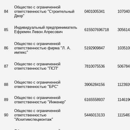
Общество с ограниченной
84
ответственностью "Строительный
0401005341
107040
Двор"
Индивидуальный предприниматель
85
615507696718
305614
Ефремян Левон Апресович
Общество с ограниченной
86
ответственностью фирма "Л. А.
5192909847
103510
импекс"
Общество с ограниченной
87
7810075536
506784
ответственностью "ПСП"
Общество с ограниченной
88
3906284156
112392
ответственностью "БРС"
Общество с ограниченной
89
6165558937
114619
ответственностью "Инженер"
Общество с ограниченной
90
ответственностью
5446013133
111548
"Искитимспецмонтаж"