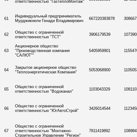
ответственностью "ГазТеплоМонтаж"
Индивидуальный предприниматель
61
667220383878
308667
Мурджикнели Генади Владимирович
Общество с ограниченной
62
3906179539
107390
ответственностью "ТСТ"
Акционерное общество
63
"Производственная компания
5405959901
115547
"САЛЮТ""
Закрытое акционерное общество
64
5053068900
110505
"Теплоэнергетическая Компания"
Общество с ограниченной
65
1103043329
108110
ответственностью "Водоканал"
Общество с ограниченной
66
3426014544
112345
ответственностью "ЮгАвтоСтрой"
Общество с ограниченной
67
ответственностью "Монтажно-
7811419892
108984
Строительное Управление "Регион"