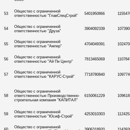
Общество с ограниченной
53
5401950866
115547
ответственностью "ГлавСпецСтрой"
Общество с ограниченной
54
3904092339
107390
ответственностью "Друза"
Общество с ограниченной
55
4704049391
102470
ответственностью "Ампер"
Общество с ограниченной
56
7813465069
110784
ответственностью "Ай Пи Центр"
Общество с ограниченной
57
7718780840
109774
ответственностью "КАРУС-Строй"
Общество с ограниченной
58
ответственностью Производственно-
6150061229
109618
строительная компания "КАПИТАЛ"
Общество с ограниченной
59
4253010303
112425
ответственностью "Юсиф-Строй"
Общество с ограниченной
60
3906318920
114392