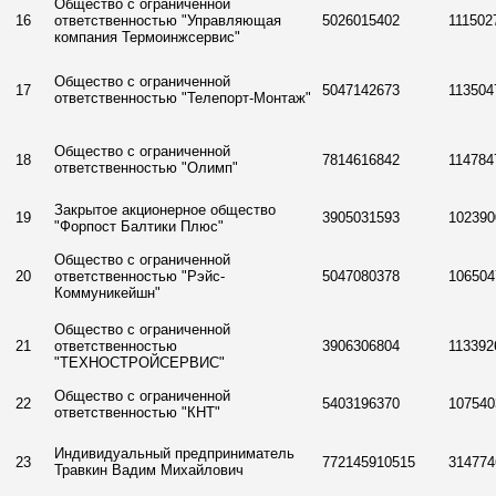
Общество с ограниченной
16
ответственностью "Управляющая
5026015402
111502
компания Термоинжсервис"
Общество с ограниченной
17
5047142673
113504
ответственностью "Телепорт-Монтаж"
Общество с ограниченной
18
7814616842
114784
ответственностью "Олимп"
Закрытое акционерное общество
19
3905031593
102390
"Форпост Балтики Плюс"
Общество с ограниченной
20
ответственностью "Рэйс-
5047080378
106504
Коммуникейшн"
Общество с ограниченной
21
ответственностью
3906306804
113392
"ТЕХНОСТРОЙСЕРВИС"
Общество с ограниченной
22
5403196370
107540
ответственностью "КНТ"
Индивидуальный предприниматель
23
772145910515
314774
Травкин Вадим Михайлович