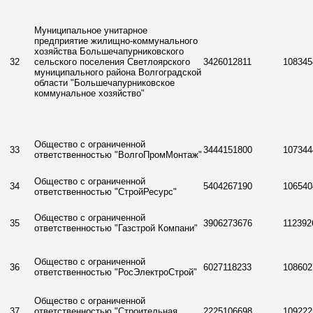
Муниципальное унитарное
предприятие жилищно-коммунального
хозяйства Большечапурниковского
32
сельского поселения Светлоярского
3426012811
108345
муниципального района Волгоградской
области "Большечапурниковское
коммунальное хозяйство"
Общество с ограниченной
33
3444151800
107344
ответственностью "ВолгоПромМонтаж"
Общество с ограниченной
34
5404267190
106540
ответственностью "СтройРесурс"
Общество с ограниченной
35
3906273676
112392
ответственностью "Газстрой Компани"
Общество с ограниченной
36
6027118233
108602
ответственностью "РосЭлектроСтрой"
Общество с ограниченной
37
ответственностью "Строительная
2225106698
109222