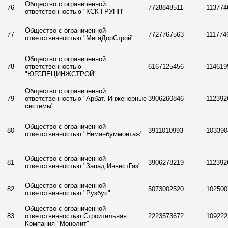
Общество с ограниченной
76
7728848511
113774
ответственностью "КСК-ГРУПП"
Общество с ограниченной
77
7727767563
111774
ответственностью "МегаДорСтрой"
Общество с ограниченной
78
ответственностью
6167125456
114619
"ЮГСПЕЦИНЖСТРОЙ"
Общество с ограниченной
79
ответственностью "Арбат. Инженерные
3906260846
112392
системы"
Общество с ограниченной
80
3911010993
103390
ответственностью "Неманбуммонтаж"
Общество с ограниченной
81
3906278219
112392
ответственностью "Запад ИнвестГаз"
Общество с ограниченной
82
5073002520
102500
ответственностью "Рузбус"
Общество с ограниченной
83
ответственностью Строительная
2223573672
109222
Компания "Монолит"