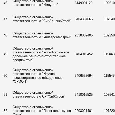
Общество с ограниченной
46
6149001120
102610
ответственностью "Импульс"
Общество с ограниченной
47
5404337665
107540
ответственностью "СибАльянсСтрой"
Общество с ограниченной
48
2538069405
102250
ответственностью "Универсал-строй"
Общество с ограниченной
ответственностью "Усть-Коксинское
49
0404010452
115040
дорожное ремонтно-строительное
предприятие"
Общество с ограниченной
ответственностью "Научно-
50
5406582694
115547
производственное объединение
"ОРИОН"
Общество с ограниченной
51
5410016525
107541
ответственностью СУ "СибСтрой"
Общество с ограниченной
52
ответственностью "Проектная группа
2203021401
107220
Союз"