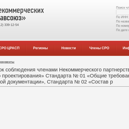
Поиск ч
По ИНН
По назв
2) 339-12-54
По номе
По дате
СРО ЦРАСП
Регионы
Новости
Члены СРО
Ин
документы
ок соблюдения членами Некоммерческого партнерст
о проектирования» Стандарта № 01 «Общие требова
ной документации», Стандарта № 02 «Состав р