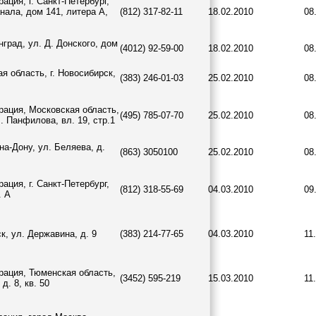
ация, г. Санкт-Петербург,
нала, дом 141, литера А,
(812) 317-82-11
18.02.2010
08
нград, ул. Д. Донского, дом
(4012) 92-59-00
18.02.2010
08
я область, г. Новосибирск,
(383) 246-01-03
25.02.2010
08
рация, Московская область,
(495) 785-07-70
25.02.2010
08
. Панфилова, вл. 19, стр.1
-на-Дону, ул. Беляева, д.
(863) 3050100
25.02.2010
08
ация, г. Санкт-Петербург,
(812) 318-55-69
04.03.2010
09
. А
к, ул. Державина, д. 9
(383) 214-77-65
04.03.2010
11
рация, Тюменская область,
(3452) 595-219
15.03.2010
11
д. 8, кв. 50