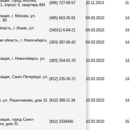
рация, город Москва,
(495) 727-06-57
20.11.2013
11
1, корпус 5, квартира 494
ация, г. Москва, ул.
(495) 663-35-81
04.03.2010
14
. 80
ласть, г. Ишим, ул.
(34551) 6-64-21
04.03.2010
14
я область, г. Новосибирск,
(383) 287-00-42
04.03.2010
14
ация, г. Новосибирск, ул.
(383) 254-01-70
10.03.2010
14
ация, Санкт-Петербург, ул.
(812) 235-26-72
10.03.2010
14
г, ул. Решетникова, дом 15
(812) 388-11-34
10.03.2010
14
ация, город Санкт-
(812) 3334456
10.03.2010
15
ти, дом 31.