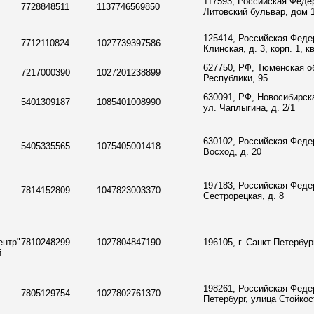
117593, Российская Феде
7728848511
1137746569850
Литовский бульвар, дом 1
125414, Российская Федер
7712110824
1027739397586
Клинская, д. 3, корп. 1, кв
627750, РФ, Тюменская об
7217000390
1027201238899
Республики, 95
630091, РФ, Новосибирска
5401309187
1085401008990
ул. Чаплыгина, д. 2/1
630102, Российская Федер
5405335565
1075405001418
Восход, д. 20
197183, Российская Федер
7814152809
1047823003370
Сестрорецкая, д. 8
ентр"
7810248299
1027804847190
196105, г. Cанкт-Петербур
й
198261, Российская Федер
7805129754
1027802761370
Петербург, улица Стойкос