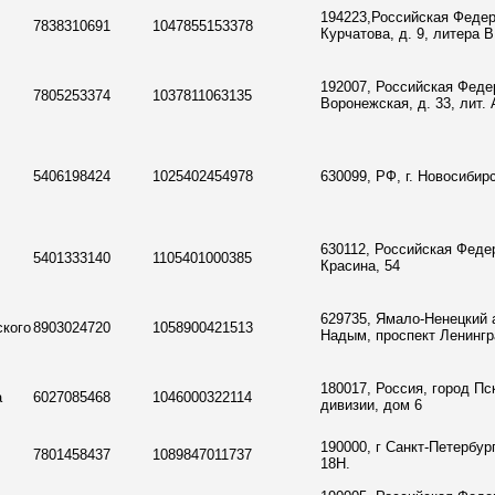
194223,Российская Федера
7838310691
1047855153378
Курчатова, д. 9, литера В
192007, Российская Федер
7805253374
1037811063135
Воронежская, д. 33, лит. 
5406198424
1025402454978
630099, РФ, г. Новосибирс
630112, Российская Федер
5401333140
1105401000385
Красина, 54
629735, Ямало-Ненецкий 
ского
8903024720
1058900421513
Надым, проспект Ленингра
180017, Россия, город Пс
а
6027085468
1046000322114
дивизии, дом 6
190000, г Санкт-Петербур
7801458437
1089847011737
18Н.