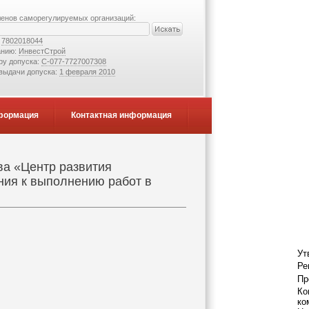
ленов саморегулируемых организаций:
:
7802018044
анию:
ИнвестСтрой
ру допуска:
С-077-7727007308
 выдачи допуска:
1 февраля 2010
формация
Контактная информация
ва «Центр развития
ния к выполнению работ в
Ут
Ре
Пр
Ко
ко