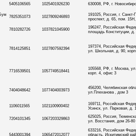
5405106565
1025401926230
630008, РФ, г. Новосибирс
"Бум
191025, Россия, г. Санкт-
7825351073
1027809246893
проспект, д. 65, пом. 15Н,
196247, Российская Федер
7810282726
1037821045900
площадь Конституции, д.
197374, Российская Федер
7814125851
1027807592394
ул. Школьная, д. 90, корп.
105568, РФ, г. Москва, ул
7716539501
1057749518441
корп. 4, офис 3
456200, Челябинская облас
7404048642
1077404003973
ул.Плеханова , дом 3
169711, Российская Федер
1106011565
1021100900402
Усинск, ул. Парковая, д. 1
625025, Россия, Тюменск
7204101345
1067203329863
ул. Восстания, дом 26-80
633216, Российская Феде
5443001394
1065472012077
область, Искитимский райо