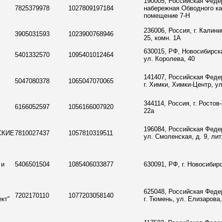
190005, Российская Федер
7825379978
1027809197184
набережная Обводного ка
помещение 7-Н
236006, Россия, г. Калини
3905031593
1023900768946
25, комн. 1А
630015, РФ, Новосибирска
5401332570
1095401012464
ул. Королева, 40
141407, Российская Феде
5047080378
1065047070065
г. Химки, Химки-Центр, ул
344114, Россия, г. Ростов
6166052597
1056166007920
22а
196084, Российская Федер
СКИЕ
7810027437
1057810319511
ул. Смоленская, д. 9, лит
 и
5406501504
1085406033877
630091, РФ, г. Новосибирс
625048, Российская Феде
7202170110
1077203058140
кт"
г. Тюмень, ул. Елизарова, 