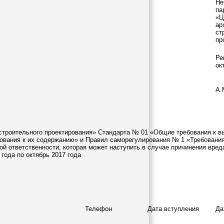
Не
па
«Ц
ар
ст
пр
Ре
ок
А.
строительного проектирования» Стандарта № 01 «Общие требования к в
бования к их содержанию» и Правил саморегулирования № 1 «Требования
ой ответственности, которая может наступить в случае причинения вред
года по октябрь 2017 года
Телефон
Дата вступления
Да