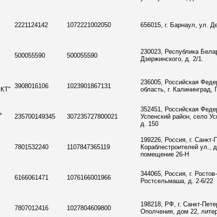
2221124142
1072221002050
656015, г. Барнаул, ул. Де
230023, Республика Белару
500055590
500055590
Дзержинского, д. 2/1.
236005, Российская Феде
3908016106
1023901867131
КТ"
область, г. Калининград,
352451, Российская Феде
ь
235700149345
307235727800021
Успенский район, село Ус
д. 150
199226, Россия, г. Санкт-
7801532240
1107847365119
Кораблестроителей ул., д.
помещение 26-Н
344065, Россия, г. Ростов
6166061471
1076166001966
Ростсельмаша, д. 2-6/22
198218, РФ, г. Санкт-Пете
7807012416
1027804609800
Ополчения, дом 22, лите