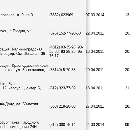
повская, д. 9, кв 9
(3852) 623969
07.03.2014
13
сь, г. Гродно, ул.
(375) 152-77-20-50
22.04.2011
20
(4012) 93-35-98, 93-
рация, Калининградская
35-83, 93-29-23, 95-
18.04.2011
20
 Площадь Октябрьская, 36
76-17
рация, Краснодарский край,
пенское, ул. Загвоздкина,
(86140) 5-70-33
20.04.2011
20
Петербург,
 12, корпус 1, литер Б,
(812) 323-77-59
18.04.2011
21
-на-Дону, ул. 50-летия
(863) 219-20-80
27.04.2011
28
рбург, пр-кт Народного
(812) 300-78-14
24.03.2014
09
ра П, помещение 24Н