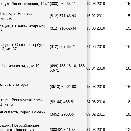
к, ул. Ленинградская, 147/1
(383) 262-35-11
19.03.2010
15
Петербург, Невский
(812) 571-46-93
16.02.2011
15
 лит. А
ация, г. Санкт-Петербург,
(812) 718-52-34
15.03.2010
15
 2
ация, г. Санкт-Петербург,
(812) 907-85-71
24.03.2010
16
 3, кв. 37
. Челябинская, дом 19,
(499) 188-18-10, 188-
02.04.2010
16
58-71
ть, г. Златоуст,
(3513) 62-01-03
15.03.2010
16
ация, Республика Коми, г.
(82144) 465-81
24.03.2010
18
1, кв. 5
ая область, город Тюмень,
(3452) 276088
09.02.2011
18
рация, Новосибирская
н, р.п. Линево, ул.
(38343) 3-11-54
31.03.2010
12