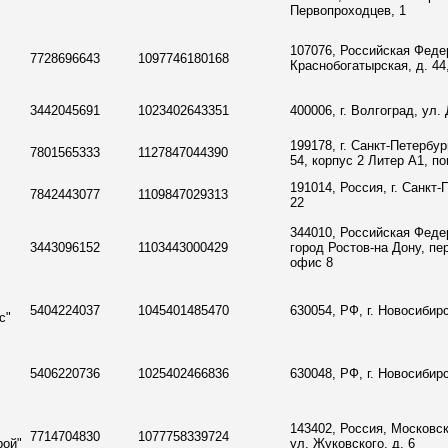
Первопроходцев, 1
107076, Российская Феде
7728696643
1097746180168
Краснобогатырская, д. 44,
3442045691
1023402643351
400006, г. Волгоград, ул. 
199178, г. Санкт-Петербур
7801565333
1127847044390
54, корпус 2 Литер А1, по
191014, Россия, г. Санкт-
7842443077
1109847029313
22
344010, Российская Феде
3443096152
1103443000429
город Ростов-на Дону, пе
офис 8
5404224037
1045401485470
630054, РФ, г. Новосибирc
с"
5406220736
1025402466836
630048, РФ, г. Новосибирс
143402, Россия, Московск
7714704830
1077758339724
рой"
ул. Жуковского, д. 6