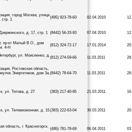
рация, город Москва, улица
(495) 923-78-60
02.04.2010
12
 стр. 1
Дзержинского, д. 17, стр. 1
(8442) 56-33-93
07.04.2010
12
г, пр-кт Малый В.О., дом
(812) 324-72-17
17.01.2014
20
м. 4-Н
Петербург, ул. Моисеенко, д.
(812) 274-59-66
11.03.2011
28
рация, Ростовская область,
реулок Энергетиков, дом 3а,
(8442) 78-64-70
11.03.2011
28
к, ул. Титова, д. 27
(383) 217-40-85
21.03.2011
16
к, ул. Телевизионная, д. 15
(383) 222-63-04
30.03.2011
20
ая область, г. Красногорск,
(495) 781-79-69
06.04.2011
03