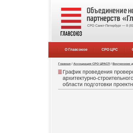
СРО Санкт-Петербург — 8 (81
О Главсоюзе
СРО ЦРС
Главная
/
Ассоциация СРО ЦРАСП
/
Внутренние 
График проведения провер
архитектурно-строительног
области подготовки проект