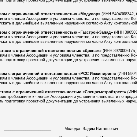
ть подготовку проектной документации до устранения выявленных наруш
вом с ограниченной ответственностью «Модулор»
(ИНН 5404368342, 
ям к членам Ассоциации и условиям членства, и по представлению Кон
скать в дальнейшем выявленные нарушения согласно Акту контрольной п
ом с ограниченной ответственностью «Газстрой-Запад»
(ИНН 390503
ям к членам Ассоциации и условиям членства, и по представлению Кон
скать в дальнейшем выявленные нарушения согласно Акту контрольной п
твом с ограниченной ответственностью «Дренаж»
(ИНН 3920006175,
ям к членам Ассоциации и условиям членства, и по представлению Кон
ть подготовку проектной документации до устранения выявленных наруш
вом с ограниченной ответственностью «РСС Инжиниринг»
(ИНН 5904
ям к членам Ассоциации и условиям членства, и по представлению Кон
скать в дальнейшем выявленные нарушения согласно Акту контрольной п
твом с ограниченной ответственностью «Спецремстройтрест»
(ИНН 
ие требованиям к членам Ассоциации и условиям членства, и по предс
ть подготовку проектной документации до устранения выявленных наруш
______________________
Молодан Вадим Витальевич