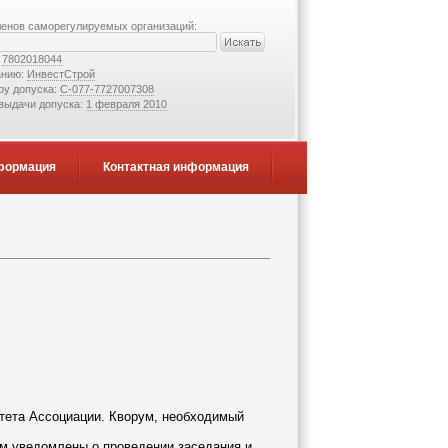
ленов саморегулируемых организаций:
:
7802018044
анию:
ИнвестСтрой
ру допуска:
С-077-7727007308
 выдачи допуска:
1 февраля 2010
формация
Контактная информация
итета Ассоциации. Кворум, необходимый
м уведомлены о проведении заседания и