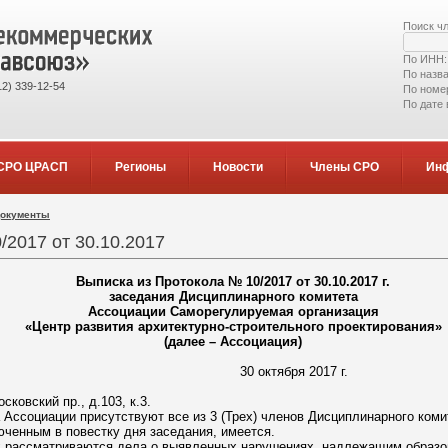
Поиск ч
По ИНН
По назв
2) 339-12-54
По номе
По дате
СРО ЦРАСП
Регионы
Новости
Члены СРО
Ин
документы
/2017 от 30.10.2017
Выписка из Протокола № 10/2017 от 30.10.2017 г.
заседания Дисциплинарного комитета
Ассоциации Саморегулируемая организация
«Центр развития архитектурно-строительного проектирования»
(далее – Ассоциация)
тября 2017 г.
сковский пр., д.103, к.3.
 Ассоциации присутствуют все из 3 (Трех) членов Дисциплинарного ком
юченным в повестку дня заседания, имеется.
х рассматриваются дела о выявленных нарушениях, надлежащим образо