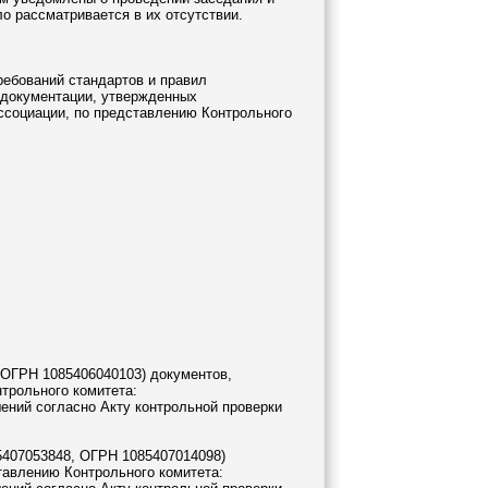
о рассматривается в их отсутствии.
ребований стандартов и правил
й документации, утвержденных
ссоциации, по представлению Контрольного
ОГРН 1085406040103) документов,
трольного комитета:
ений согласно Акту контрольной проверки
407053848, ОГРН 1085407014098)
тавлению Контрольного комитета: