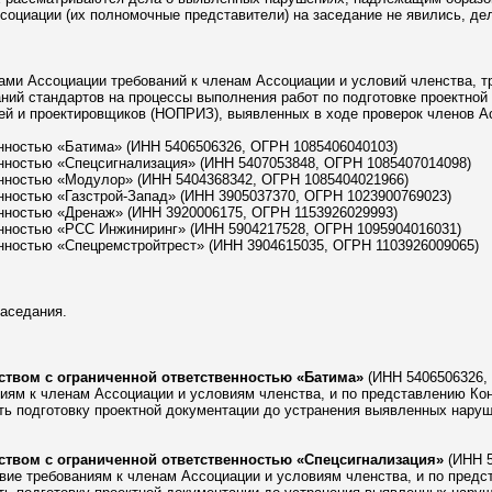
социации (их полномочные представители) на заседание не явились, дел
ами Ассоциации требований к членам Ассоциации и условий членства, т
аний стандартов на процессы выполнения работ по подготовке проектно
й и проектировщиков (НОПРИЗ), выявленных в ходе проверок членов А
енностью «Батима» (ИНН 5406506326, ОГРН 1085406040103)
енностью «Спецсигнализация» (ИНН 5407053848, ОГРН 1085407014098)
енностью «Модулор» (ИНН 5404368342, ОГРН 1085404021966)
енностью «Газстрой-Запад» (ИНН 3905037370, ОГРН 1023900769023)
енностью «Дренаж» (ИНН 3920006175, ОГРН 1153926029993)
енностью «РСС Инжиниринг» (ИНН 5904217528, ОГРН 1095904016031)
енностью «Спецремстройтрест» (ИНН 3904615035, ОГРН 1103926009065)
заседания.
твом с ограниченной ответственностью «Батима»
(ИНН 5406506326, 
ям к членам Ассоциации и условиям членства, и по представлению Кон
ть подготовку проектной документации до устранения выявленных наруш
твом с ограниченной ответственностью «Спецсигнализация»
(ИНН 5
ие требованиям к членам Ассоциации и условиям членства, и по предс