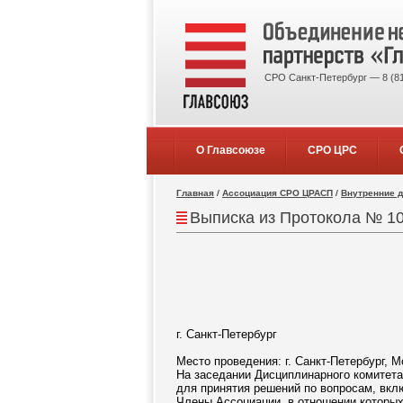
СРО Санкт-Петербург — 8 (81
О Главсоюзе
СРО ЦРС
Главная
/
Ассоциация СРО ЦРАСП
/
Внутренние 
Выписка из Протокола № 10
г. Санкт-Петербург
30 ок
Место проведения: г. Санкт-Петербург, Мо
На заседании Дисциплинарного комитета
для принятия решений по вопросам, вкл
Члены Ассоциации, в отношении которы