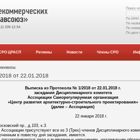
Поиск ч
По ИНН
По назв
2) 339-12-54
По номе
По дате
СРО ЦРАСП
Регионы
Новости
Члены СРО
Ин
документы
2018 от 22.01.2018
Выписка из Протокола № 1/2018 от 22.01.2018 г.
заседания Дисциплинарного комитета
Ассоциации Саморегулируемая организация
«Центр развития архитектурно-строительного проектирования»
(далее – Ассоциация)
ург 22 января 2018 г.
сковский пр., д.103, к.3.
 Ассоциации присутствуют все из 3 (Трех) членов Дисциплинарного ком
юченным в повестку дня заседания, имеется.
х рассматриваются дела о выявленных нарушениях, надлежащим образо