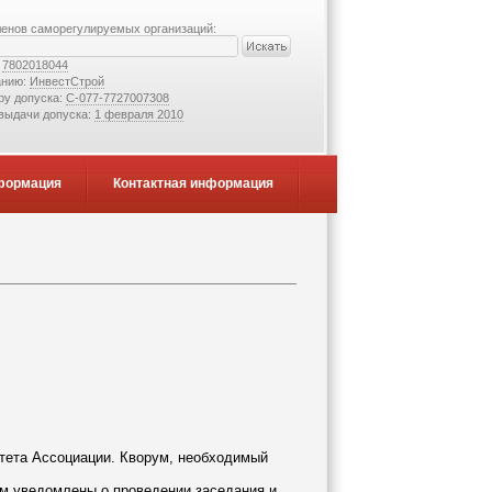
ленов саморегулируемых организаций:
:
7802018044
анию:
ИнвестСтрой
ру допуска:
С-077-7727007308
 выдачи допуска:
1 февраля 2010
формация
Контактная информация
итета Ассоциации. Кворум, необходимый
м уведомлены о проведении заседания и