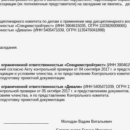
социации (их полномочные представители) на заседание не явились, де
циплинарного комитета по делам о применении мер дисциплинарного во
енностью «Спецремстройтрест» (ИНН 3904615035, ОГРН 1103926009065)
енностью «Девали» (ИНН 5405471039, ОГРН 1135476041898)
заседания.
 ограниченной ответственностью «Спецремстройтрест»
(ИНН 3904615
ий согласно Акту контрольной проверки от 04 сентября 2017 г. и пред
оциации и условиям членства, и по представлению Контрольного комите
дготовку проектной документации.
 ограниченной ответственностью «Девали»
(ИНН 5405471039, ОГРН 11
нтрольной проверки от 05 октября 2017 г. и представлением документо
овиям членства, и по представлению Контрольного комитета:
дготовку проектной документации.
______________________ Молодан Вадим Витальевич