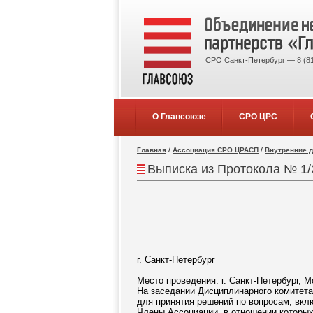
СРО Санкт-Петербург — 8 (81
О Главсоюзе
СРО ЦРС
Главная
/
Ассоциация СРО ЦРАСП
/
Внутренние 
Выписка из Протокола № 1/
г. Санкт-Петерб
Место проведения: г. Санкт-Петербург, Мо
На заседании Дисциплинарного комитета
для принятия решений по вопросам, вкл
Члены Ассоциации, в отношении которы