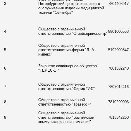
3
Петербургский центр технического
7804408917
обслуживания изделий медицинской
техники "Сентябрь"
Общество с ограниченной
4
9901006558
ответственностью "Стройсервисцентр"
Общество с ограниченной
5
ответственностью фирма "Л. А.
5192909847
импекс"
Закрытое акционерное общество
6
7801532240
"ТЕРЕС-1Т"
Общество с ограниченной
7
7807012416
ответственностью "Фирма "ИФ"
Общество с ограниченной
8
7810299906
ответственностью "Траверс+"
Общество с ограниченной
9
ответственностью "Балтийская
7813342250
коммуникационная компания"