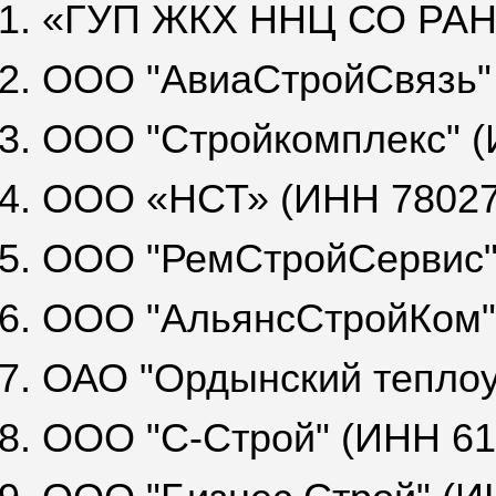
1. «ГУП ЖКХ ННЦ СО РАН
2. ООО "АвиаСтройСвязь"
3. ООО "Стройкомплекс" 
4. ООО «НСТ» (ИНН 78027
5. ООО "РемСтройСервис"
6. ООО "АльянсСтройКом"
7. ОАО "Ордынский теплоу
8. ООО "С-Строй" (ИНН 6