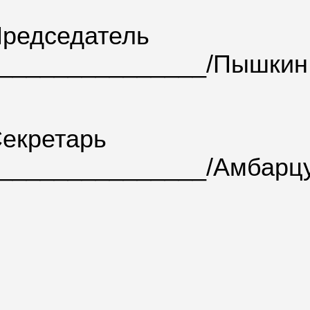
редседатель
_______________/Пышкин 
екретарь
_______________/Амбарцу