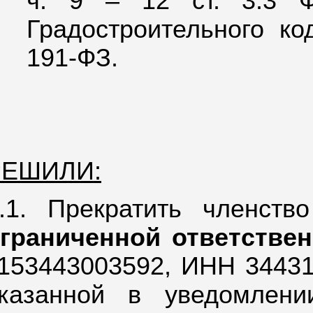
ч. 9 – 12 ст. 3.3 
Градостроительного ко
191-ФЗ.
РЕШИЛИ:
.1. Прекратить членст
граниченной ответстве
153443003592,
ИНН 344312
казанной в уведомлен