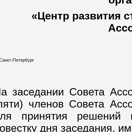
орг
«Центр развития с
Асс
. Санкт-Петербург
а заседании Совета Ассо
пяти) членов Совета Асс
ля принятия решений 
овестку дня заседания, им