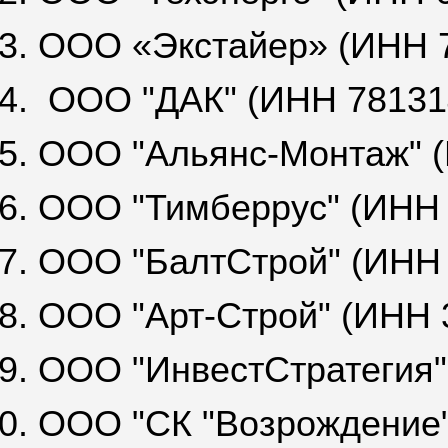
3. ООО «Экстайер» (ИНН 
4.
ООО "ДАК" (ИНН 78131
5. ООО "Альянс-Монтаж" 
6. ООО "Тимберрус" (ИНН
7. ООО "БалтСтрой" (ИНН
8. ООО "Арт-Строй" (ИНН 
9. ООО "ИнвестСтратегия
0. ООО "СК "Возрождение