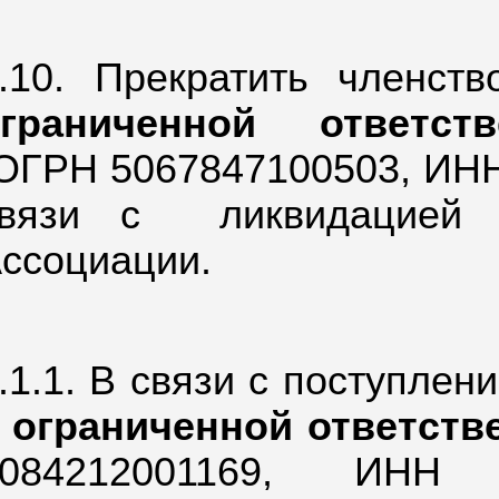
.10. Прекратить членс
ограниченной ответств
ОГРН 5067847100503,
ИНН
вязи с
ликвидацией
ссоциации.
.1.1. В связи с поступле
 ограниченной ответст
084212001169,
ИНН 4