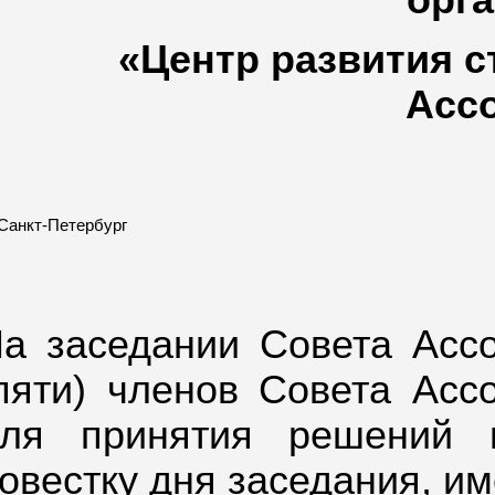
орг
«Центр развития с
Асс
. Санкт-Петербург
а заседании Совета Ассо
пяти) членов Совета Асс
ля принятия решений 
овестку дня заседания, им