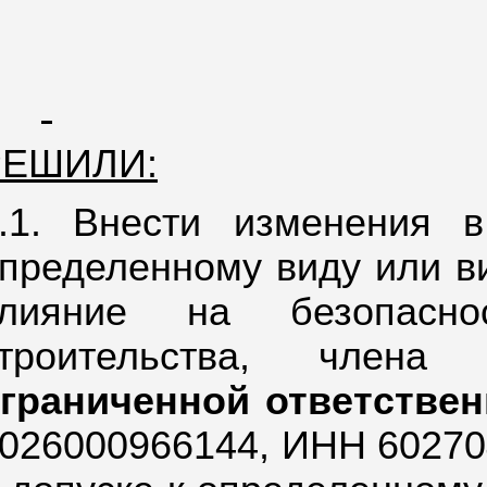
РЕШИЛИ:
.1. Внести изменения 
пределенному виду или в
влияние на безопаснос
строительства, член
граниченной ответстве
026000966144,
ИНН 60270