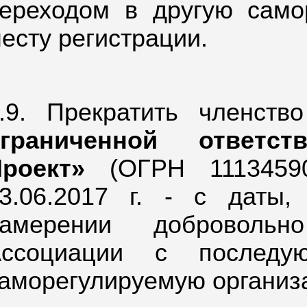
ереходом в другую само
есту регистрации.
.9. Прекратить членст
ограниченной ответс
роект»
(ОГРН 11134590
3.06.2017 г. - с даты
намерении добровольн
Ассоциации с последу
аморегулируемую организа