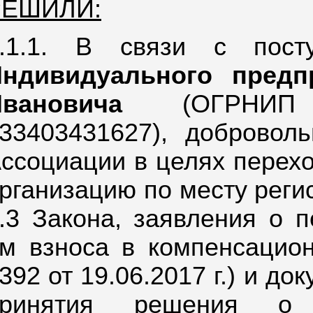
РЕШИЛИ:
2.1.1. В связи с пост
Индивидуального предп
вановича
(ОГРНИП 31
33403431627), добровол
ссоциации в целях перех
рганизацию по месту регист
.3 Закона, заявления о 
м взноса в компенсацио
392 от 19.06.2017 г.) и д
принятия решения 