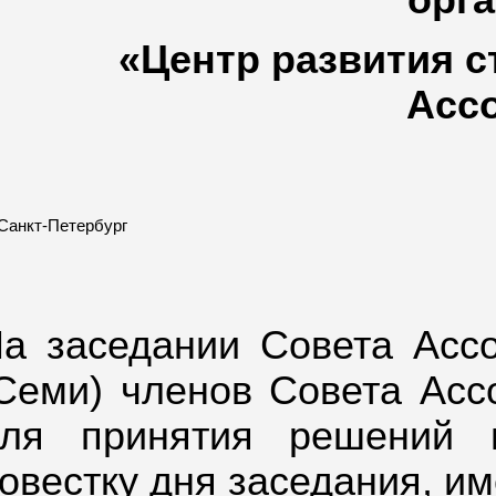
орг
«Центр развития с
Асс
. Санкт-Петербург
а заседании Совета Ассо
Семи) членов Совета Асс
ля принятия решений 
овестку дня заседания, им