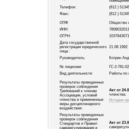
помещение
Телефон:
(812 ) 5134
Факс:
(812 ) 5134
ОПФ:
Общество с
ИНН:
780803201
ОГРН:
103784307
Дата государственной
регистрации юридического
21.08.1992 
лица :
Руководитель:
Котрин Анд
№ лицензии:
ГС-2-781-0
Вид деятельности:
Работы по 
Результаты проведенных
проверок соблюдения
Акт от 24.0
Требований к членам
членства.
Ассоциации
, условий
членства и примененные
История пр
меры дисциплинарного
воздействия:
Результаты проведенных
проверок соблюдения
Акт от 23.0
Стандартов и Правил
саморегули
саморегулирования и