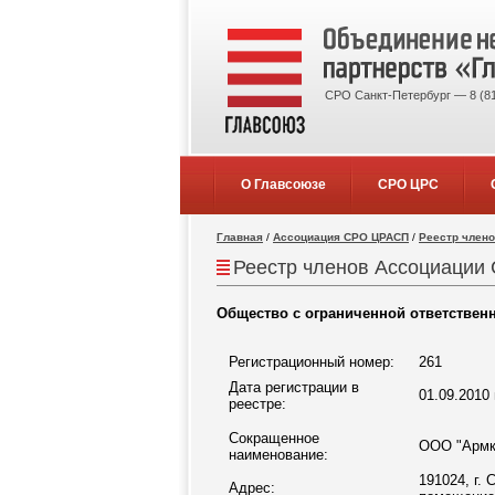
СРО Санкт-Петербург — 8 (81
О Главсоюзе
СРО ЦРС
Главная
/
Ассоциация СРО ЦРАСП
/
Реестр член
Реестр членов Ассоциации 
Общество с ограниченной ответствен
Регистрационный номер:
261
Дата регистрации в
01.09.2010 
реестре:
Сокращенное
ООО "Армк
наименование:
191024, г. 
Адрес: