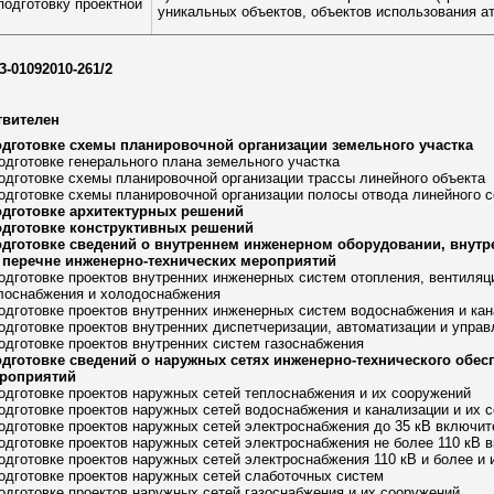
подготовку проектной
уникальных объектов, объектов использования ат
3-01092010-261/2
твителен
одготовке схемы планировочной организации земельного участка
подготовке генерального плана земельного участка
подготовке схемы планировочной организации трассы линейного объекта
подготовке схемы планировочной организации полосы отвода линейного 
одготовке архитектурных решений
одготовке конструктивных решений
одготовке сведений о внутреннем инженерном оборудовании, внутр
 перечне инженерно-технических мероприятий
подготовке проектов внутренних инженерных систем отопления, вентиля
плоснабжения и холодоснабжения
подготовке проектов внутренних инженерных систем водоснабжения и ка
подготовке проектов внутренних диспетчеризации, автоматизации и упр
подготовке проектов внутренних систем газоснабжения
одготовке сведений о наружных сетях инженерно-технического обес
ероприятий
подготовке проектов наружных сетей теплоснабжения и их сооружений
подготовке проектов наружных сетей водоснабжения и канализации и их 
подготовке проектов наружных сетей электроснабжения до 35 кВ включит
подготовке проектов наружных сетей электроснабжения не более 110 кВ 
подготовке проектов наружных сетей электроснабжения 110 кВ и более и
подготовке проектов наружных сетей слаботочных систем
подготовке проектов наружных сетей газоснабжения и их сооружений