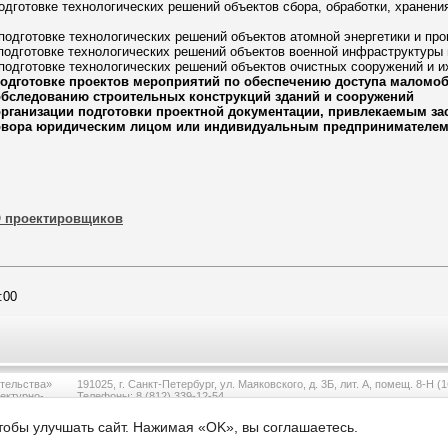
подготовке технологических решений объектов сбора, обработки, хранения
 подготовке технологических решений объектов атомной энергетики и п
 подготовке технологических решений объектов военной инфраструктуры 
 подготовке технологических решений объектов очистных сооружений и и
подготовке проектов мероприятий по обеспечению доступа маломо
обследованию строительных конструкций зданий и сооружений
организации подготовки проектной документации, привлекаемым за
овора юридическим лицом или индивидуальным предпринимателем
О проектировщиков
:00
тельства»
191025, г. Санкт-Петербург, ул. Маяковского, д. 3Б, лит. А, помещ. 8-Н (1
ектурно-
Телефоны: 8 (812) 339-12-54
тобы улучшать сайт. Нажимая «OK», вы соглашаетесь.