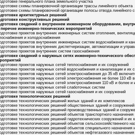
подготовке генерального плана земельного участка
подготовке схемы планировочной организации трассы линейного объекта
подготовке схемы планировочной организации полосы отвода линейного 
одготовке архитектурных решений
одготовке конструктивных решений
одготовке сведений о внутреннем инженерном оборудовании, внутр
 перечне инженерно-технических мероприятий
подготовке проектов внутренних инженерных систем отопления, вентиля
плоснабжения и холодоснабжения
подготовке проектов внутренних инженерных систем водоснабжения и ка
подготовке проектов внутренних диспетчеризации, автоматизации и упр
подготовке проектов внутренних систем газоснабжения
одготовке сведений о наружных сетях инженерно-технического обес
ероприятий
подготовке проектов наружных сетей теплоснабжения и их сооружений
подготовке проектов наружных сетей водоснабжения и канализации и их 
подготовке проектов наружных сетей электроснабжения до 35 кВ включит
подготовке проектов наружных сетей электроснабжения не более 110 кВ 
подготовке проектов наружных сетей электроснабжения 110 кВ и более и
подготовке проектов наружных сетей слаботочных систем
подготовке проектов наружных сетей газоснабжения и их сооружений
одготовке технологических решений
подготовке технологических решений жилых зданий и их комплексов
подготовке технологических решений общественных зданий и сооружений
подготовке технологических решений производственных зданий и сооруж
подготовке технологических решений объектов транспортного назначения
подготовке технологических решений гидротехнических сооружений и их 
подготовке технологических решений объектов сельскохозяйственного на
подготовке технологических решений объектов специального назначения 
подготовке технологических решений объектов нефтегазового назначения