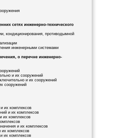
сооружения
енних сетях инженерно-технического
ции, кондиционирования, противодымной
нализации
авления инженерными системами
печения, о перечне инженерно-
сооружений
ельно и их сооружений
включительно и их сооружений
 их сооружений
 и их комплексов
ений и их комплексов
 и их комплексов
комплексов
значения и их комплексов
и их комплексов
 и их комплексов