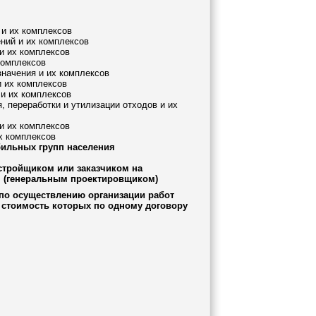
 и их комплексов
ений и их комплексов
 и их комплексов
комплексов
значения и их комплексов
и их комплексов
 и их комплексов
, переработки и утилизации отходов и их
и их комплексов
х комплексов
бильных групп населения
стройщиком или заказчиком на
 (генеральным проектировщиком)
по осуществлению организации работ
, стоимость которых по одному договору