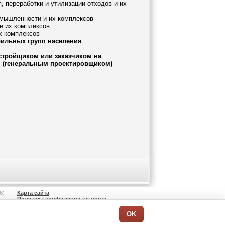
, переработки и утилизации отходов и их
ромышленности и их комплексов
и их комплексов
х комплексов
бильных групп населения
стройщиком или заказчиком на
 (генеральным проектировщиком)
6)
Карта сайта
Политика конфиденциальности
Поиск по сайту
OK
Дата последнего обновления информации
на сайте: 07.08.2026