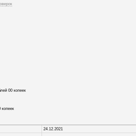
оверок
блей 00 копеек
0 копеек
24.12.2021