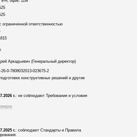
 9-Н, офис 11М
525
525
 ограниченной ответственностью
3
1815
г.
рей Аркадьевич (Генеральный директор)
2-26-0-7808032013-023675-2
подготовке конструктивных решений и другие
7.2026 г.
: не соблюдают Требования и условия
оверок
7.2025 г.
: соблюдают Стандарты и Правила
рования.