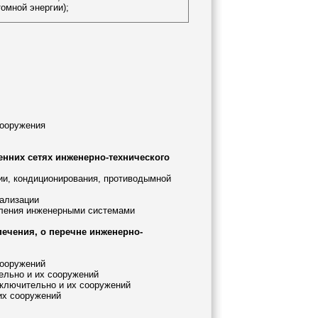
омной энергии);
сооружения
енних сетях инженерно-технического
ции, кондиционирования, противодымной
нализации
авления инженерными системами
печения, о перечне инженерно-
сооружений
ельно и их сооружений
включительно и их сооружений
 их сооружений