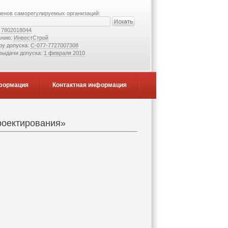
ленов саморегулируемых организаций:
:
7802018044
анию:
ИнвестСтрой
ру допуска:
С-077-7727007308
 выдачи допуска:
1 февраля 2010
формация
Контактная информация
роектирования»