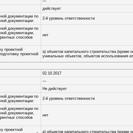
—
действует
тной документации по
2-й уровень ответственности
тной документации:
тной документации по
тной документации,
нет
рентных способов
ку проектной
а) объектов капитального строительства (кроме 
подготовку проектной
уникальных объектов, объектов использования ат
02.10.2017
—
Не действует
тной документации по
2-й уровень ответственности
тной документации:
тной документации по
тной документации,
нет
рентных способов
ку проектной
а) объектов капитального строительства (кроме 