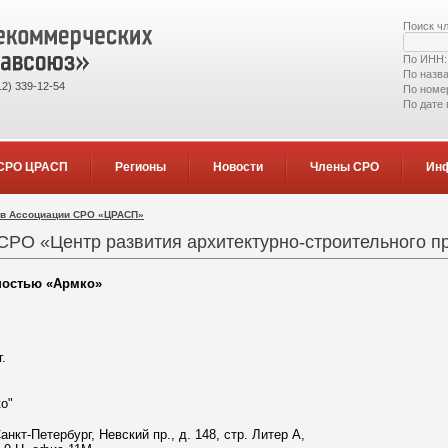
Поиск ч
По ИНН
По назв
2) 339-12-54
По номе
По дате
СРО ЦРАСП
Регионы
Новости
Члены СРО
Ин
ов Ассоциации СРО «ЦРАСП»
СРО «Центр развития архитектурно-строительного п
ностью «Армко»
г.
о"
Санкт-Петербург, Невский пр., д. 148, стр. Литер А,