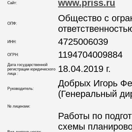
www.priss.ru
Сайт:
Общество с огра
ОПФ:
ответственность
4725006039
ИНН:
1194704009884
ОГРН:
Дата государственной
18.04.2019 г.
регистрации юридического
лица :
Добрых Игорь Ф
Руководитель:
(Генеральный ди
№ лицензии:
Работы по подго
схемы планиров
Вид деятельности: