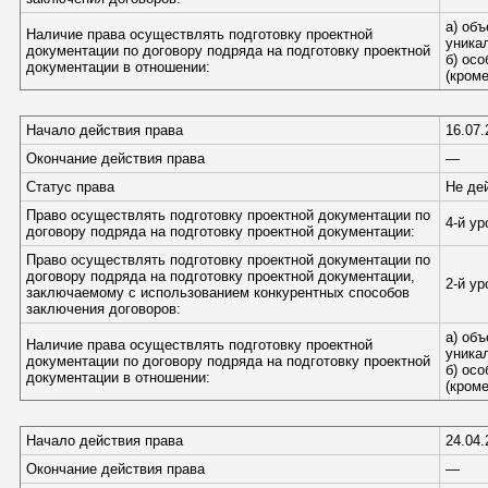
а) об
Наличие права осуществлять подготовку проектной
уника
документации по договору подряда на подготовку проектной
б) ос
документации в отношении:
(кром
Начало действия права
16.07.
Окончание действия права
—
Статус права
Не де
Право осуществлять подготовку проектной документации по
4-й у
договору подряда на подготовку проектной документации:
Право осуществлять подготовку проектной документации по
договору подряда на подготовку проектной документации,
2-й у
заключаемому с использованием конкурентных способов
заключения договоров:
а) об
Наличие права осуществлять подготовку проектной
уника
документации по договору подряда на подготовку проектной
б) ос
документации в отношении:
(кром
Начало действия права
24.04.
Окончание действия права
—