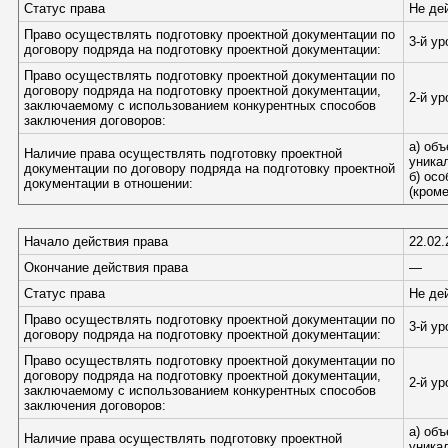
Статус права
Не де
Право осуществлять подготовку проектной документации по
3-й у
договору подряда на подготовку проектной документации:
Право осуществлять подготовку проектной документации по
договору подряда на подготовку проектной документации,
2-й у
заключаемому с использованием конкурентных способов
заключения договоров:
а) об
Наличие права осуществлять подготовку проектной
уника
документации по договору подряда на подготовку проектной
б) ос
документации в отношении:
(кром
Начало действия права
22.02.
Окончание действия права
—
Статус права
Не де
Право осуществлять подготовку проектной документации по
3-й у
договору подряда на подготовку проектной документации:
Право осуществлять подготовку проектной документации по
договору подряда на подготовку проектной документации,
2-й у
заключаемому с использованием конкурентных способов
заключения договоров:
а) об
Наличие права осуществлять подготовку проектной
уника