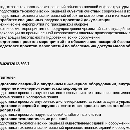
 подготовке технологических решений объектов военной инфраструктуры 
 подготовке технологических решений объектов очистных сооружений и и
 подготовке технологических решений объектов метрополитена и их комп
азработке специальных разделов проектной документации
технические мероприятия по гражданской обороне
технические мероприятия по предупреждению чрезвычайных ситуаций при
 декларации по промышленной безопасности опасных производственных 
 декларации безопасности гидротехнических сооружений
подготовке проектов мероприятий по обеспечению пожарной безоп
подготовке проектов мероприятий по обеспечению доступа маломо
8-02032012-366/1
твителен
одготовке сведений о внутреннем инженерном оборудовании, внутр
 перечне инженерно-технических мероприятий
подготовке проектов внутренних инженерных систем отопления, вентиля
плоснабжения и холодоснабжения
подготовке проектов внутренних диспетчеризации, автоматизации и упр
одготовке сведений о наружных сетях инженерно-технического обес
ероприятий
подготовке проектов наружных сетей слаботочных систем
одготовке технологических решений
подготовке технологических решений общественных зданий и сооружений
подготовке технологических решений производственных зданий и сооруж