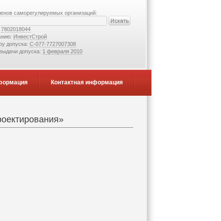
ленов саморегулируемых организаций:
:
7802018044
анию:
ИнвестСтрой
ру допуска:
С-077-7727007308
 выдачи допуска:
1 февраля 2010
формация
Контактная информация
роектирования»