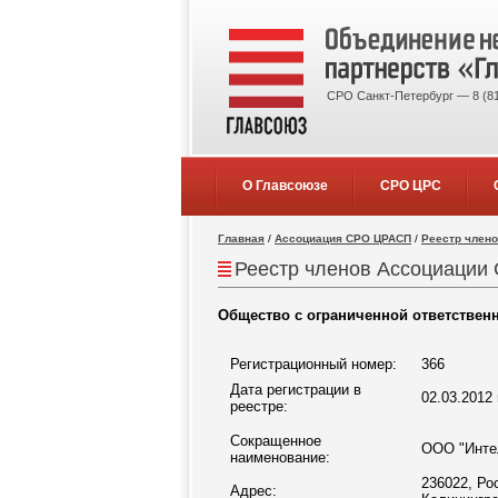
СРО Санкт-Петербург — 8 (81
О Главсоюзе
СРО ЦРС
Главная
/
Ассоциация СРО ЦРАСП
/
Реестр член
Реестр членов Ассоциации 
Общество с ограниченной ответствен
Регистрационный номер:
366
Дата регистрации в
02.03.2012 
реестре:
Сокращенное
ООО "Инте
наименование:
236022, Ро
Адрес: