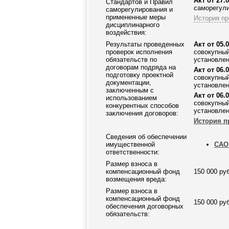
Акт от 27.0
Стандартов и Правил
саморегули
саморегулирования и
примененные меры
История пр
дисциплинарного
воздействия:
Результаты проведенных
Акт от 05.0
проверок исполнения
совокупный
обязательств по
установлен
договорам подряда на
Акт от 06.0
подготовку проектной
совокупный
документации,
установлен
заключенным с
Акт от 06.0
использованием
совокупный
конкурентных способов
установлен
заключения договоров:
История п
Сведения об обеспечении
имущественной
САО 
ответственности:
Размер взноса в
компенсационный фонд
150 000 ру
возмещения вреда:
Размер взноса в
компенсационный фонд
150 000 ру
обеспечения договорных
обязательств: