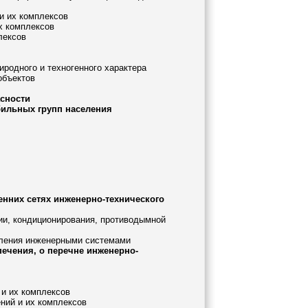
и их комплексов
х комплексов
лексов
родного и техногенного характера
объектов
асности
бильных групп населения
енних сетях инженерно-технического
ции, кондиционирования, противодымной
авления инженерными системами
печения, о перечне инженерно-
 и их комплексов
ений и их комплексов