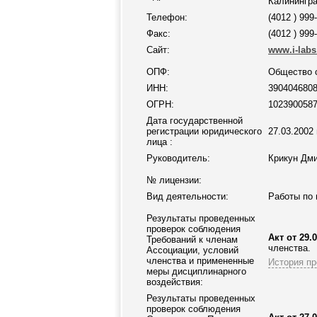
Калинингра
Телефон:
(4012 ) 999
Факс:
(4012 ) 999
Сайт:
www.i-labs
ОПФ:
Общество с
ИНН:
390404680
ОГРН:
102390058
Дата государственной
регистрации юридического
27.03.2002 
лица :
Руководитель:
Крикун Дми
№ лицензии:
Вид деятельности:
Работы по 
Результаты проведенных
проверок соблюдения
Акт от 29.0
Требований к членам
членства.
Ассоциации
, условий
членства и примененные
История пр
меры дисциплинарного
воздействия:
Результаты проведенных
проверок соблюдения