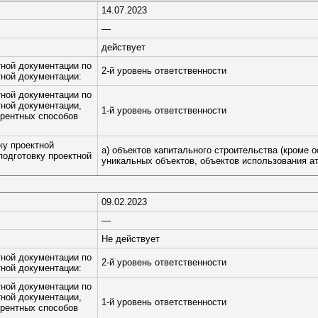
14.07.2023
—
действует
тной документации по
2-й уровень ответственности
тной документации:
тной документации по
тной документации,
1-й уровень ответственности
рентных способов
ку проектной
а) объектов капитального строительства (кроме 
подготовку проектной
уникальных объектов, объектов использования ат
09.02.2023
—
Не действует
тной документации по
2-й уровень ответственности
тной документации:
тной документации по
тной документации,
1-й уровень ответственности
рентных способов