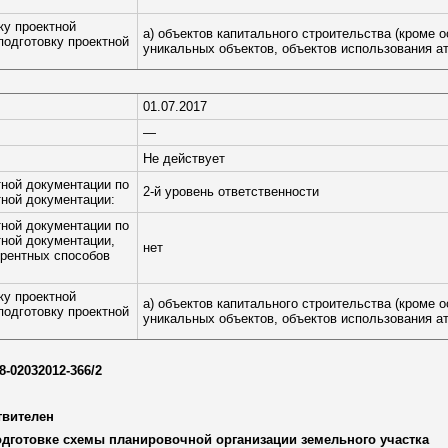
ку проектной
а) объектов капитального строительства (кроме 
подготовку проектной
уникальных объектов, объектов использования ат
01.07.2017
—
Не действует
тной документации по
2-й уровень ответственности
тной документации:
тной документации по
тной документации,
нет
рентных способов
ку проектной
а) объектов капитального строительства (кроме 
подготовку проектной
уникальных объектов, объектов использования ат
8-02032012-366/2
твителен
одготовке схемы планировочной организации земельного участка