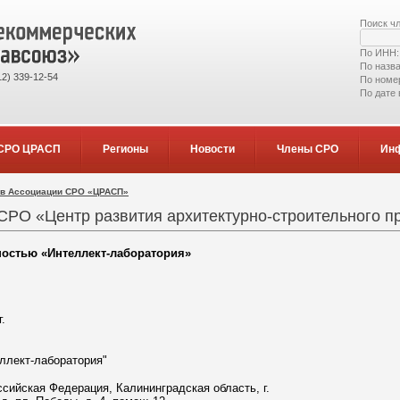
Поиск ч
По ИНН
По назв
2) 339-12-54
По номе
По дате
СРО ЦРАСП
Регионы
Новости
Члены СРО
Ин
ов Ассоциации СРО «ЦРАСП»
СРО «Центр развития архитектурно-строительного п
ностью «Интеллект-лаборатория»
г.
ллект-лаборатория"
ссийская Федерация, Калининградская область, г.