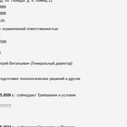
д, пл. Победы, д. 4, помещ.12
-888
-888
.ru
 ограниченной ответственностью
8
7589
г.
трий Витальевич (Генеральный директор)
подготовке технологических решений и другие
5.2026 г.
: соблюдают Требования и условия
оверок