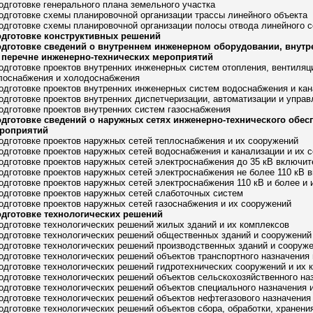
подготовке генерального плана земельного участка
подготовке схемы планировочной организации трассы линейного объекта
подготовке схемы планировочной организации полосы отвода линейного 
одготовке конструктивных решений
одготовке сведений о внутреннем инженерном оборудовании, внутр
 перечне инженерно-технических мероприятий
подготовке проектов внутренних инженерных систем отопления, вентиля
плоснабжения и холодоснабжения
подготовке проектов внутренних инженерных систем водоснабжения и ка
подготовке проектов внутренних диспетчеризации, автоматизации и упр
подготовке проектов внутренних систем газоснабжения
одготовке сведений о наружных сетях инженерно-технического обес
ероприятий
подготовке проектов наружных сетей теплоснабжения и их сооружений
подготовке проектов наружных сетей водоснабжения и канализации и их 
подготовке проектов наружных сетей электроснабжения до 35 кВ включит
подготовке проектов наружных сетей электроснабжения не более 110 кВ 
подготовке проектов наружных сетей электроснабжения 110 кВ и более и
подготовке проектов наружных сетей слаботочных систем
подготовке проектов наружных сетей газоснабжения и их сооружений
одготовке технологических решений
подготовке технологических решений жилых зданий и их комплексов
подготовке технологических решений общественных зданий и сооружений
подготовке технологических решений производственных зданий и сооруж
подготовке технологических решений объектов транспортного назначения
подготовке технологических решений гидротехнических сооружений и их 
подготовке технологических решений объектов сельскохозяйственного на
подготовке технологических решений объектов специального назначения 
подготовке технологических решений объектов нефтегазового назначения
подготовке технологических решений объектов сбора, обработки, хранения