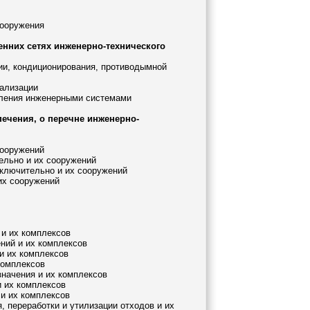
сооружения
енних сетях инженерно-технического
ции, кондиционирования, противодымной
нализации
авления инженерными системами
печения, о перечне инженерно-
сооружений
ельно и их сооружений
включительно и их сооружений
 их сооружений
 и их комплексов
ений и их комплексов
 и их комплексов
комплексов
значения и их комплексов
и их комплексов
 и их комплексов
, переработки и утилизации отходов и их