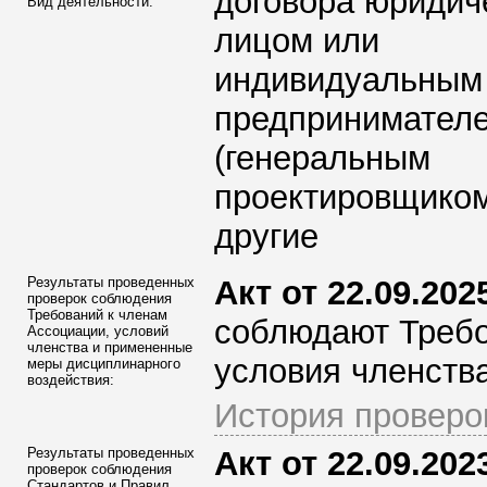
договора юридич
Вид деятельности:
лицом или
индивидуальным
предпринимател
(генеральным
проектировщиком
другие
Результаты проведенных
Акт от 22.09.2025
проверок соблюдения
Требований к членам
соблюдают Требо
Ассоциации
, условий
членства и примененные
условия членства
меры дисциплинарного
воздействия:
История проверо
Результаты проведенных
Акт от 22.09.2023
проверок соблюдения
Стандартов и Правил