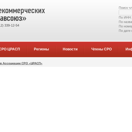
Поиск ч
По ИНН
По назв
2) 339-12-54
По номе
По дате
СРО ЦРАСП
Регионы
Новости
Члены СРО
Ин
ов Ассоциации СРО «ЦРАСП»