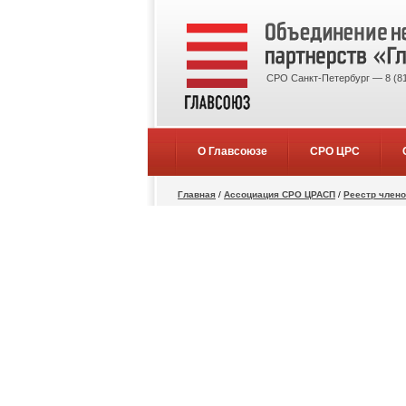
СРО Санкт-Петербург — 8 (81
О Главсоюзе
СРО ЦРС
Главная
/
Ассоциация СРО ЦРАСП
/
Реестр член