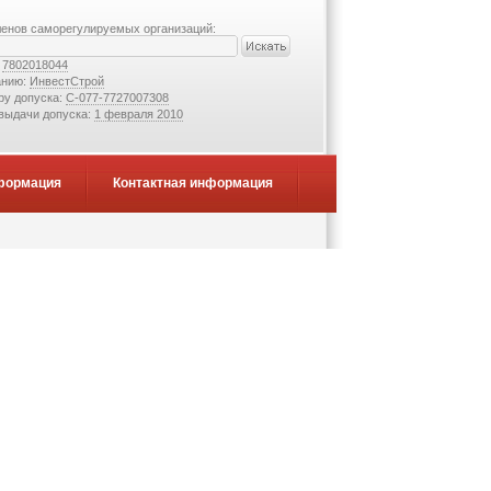
ленов саморегулируемых организаций:
:
7802018044
анию:
ИнвестСтрой
ру допуска:
С-077-7727007308
 выдачи допуска:
1 февраля 2010
формация
Контактная информация