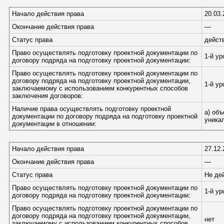
Начало действия права
20.03.
Окончание действия права
—
Статус права
дейст
Право осуществлять подготовку проектной документации по
1-й у
договору подряда на подготовку проектной документации:
Право осуществлять подготовку проектной документации по
договору подряда на подготовку проектной документации,
1-й у
заключаемому с использованием конкурентных способов
заключения договоров:
Наличие права осуществлять подготовку проектной
а) об
документации по договору подряда на подготовку проектной
уника
документации в отношении:
Начало действия права
27.12.
Окончание действия права
—
Статус права
Не де
Право осуществлять подготовку проектной документации по
1-й у
договору подряда на подготовку проектной документации:
Право осуществлять подготовку проектной документации по
договору подряда на подготовку проектной документации,
нет
заключаемому с использованием конкурентных способов