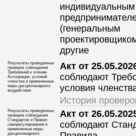
индивидуальным
предпринимател
(генеральным
проектировщиком
другие
Результаты проведенных
Акт от 25.05.2026
проверок соблюдения
Требований к членам
соблюдают Требо
Ассоциации
, условий
членства и примененные
условия членства
меры дисциплинарного
воздействия:
История проверо
Результаты проведенных
Акт от 26.05.2025
проверок соблюдения
Стандартов и Правил
соблюдают Стан
саморегулирования и
примененные меры
Правила
дисциплинарного