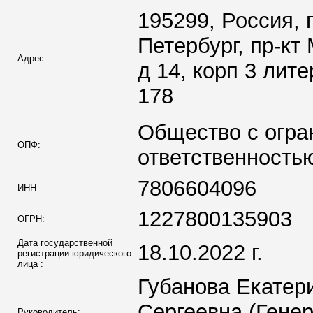
195299, Россия, 
Петербург, пр-кт
Адрес:
д 14, корп 3 лите
178
Общество с огра
ОПФ:
ответственность
7806604096
ИНН:
1227800135903
ОГРН:
Дата государственной
18.10.2022 г.
регистрации юридического
лица :
Губанова Екатер
Сергеевна (Гене
Руководитель: