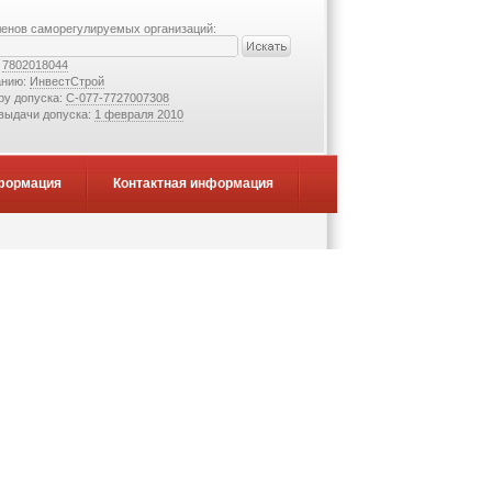
ленов саморегулируемых организаций:
:
7802018044
анию:
ИнвестСтрой
ру допуска:
С-077-7727007308
 выдачи допуска:
1 февраля 2010
формация
Контактная информация