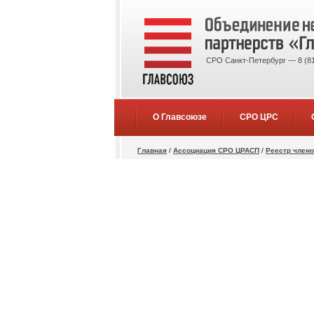
СРО Санкт-Петербург — 8 (81
О Главсоюзе
СРО ЦРС
Главная
/
Ассоциация СРО ЦРАСП
/
Реестр член