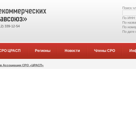
Поиск ч
По ИНН
По назв
2) 339-12-54
По номе
По дате
СРО ЦРАСП
Регионы
Новости
Члены СРО
Ин
ов Ассоциации СРО «ЦРАСП»