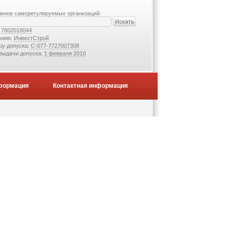
ленов саморегулируемых организаций:
:
7802018044
анию:
ИнвестСтрой
ру допуска:
С-077-7727007308
 выдачи допуска:
1 февраля 2010
формация
Контактная информация