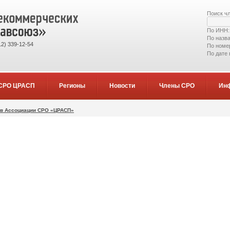
Поиск ч
По ИНН
По назв
2) 339-12-54
По номе
По дате
СРО ЦРАСП
Регионы
Новости
Члены СРО
Ин
ов Ассоциации СРО «ЦРАСП»