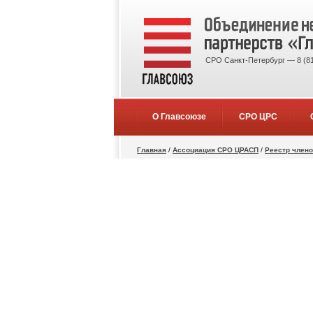
СРО Санкт-Петербург — 8 (81
О Главсоюзе
СРО ЦРС
Главная
/
Ассоциация СРО ЦРАСП
/
Реестр член