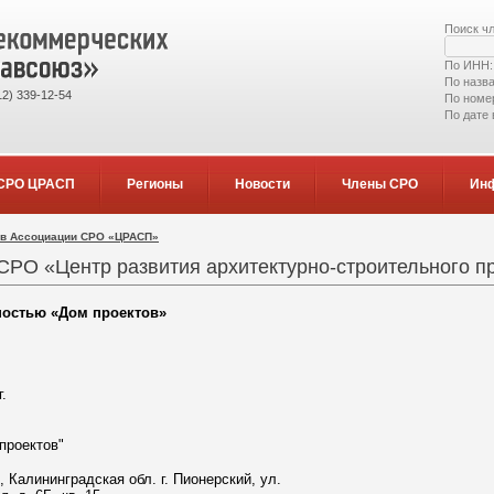
Поиск ч
По ИНН
По назв
2) 339-12-54
По номе
По дате
СРО ЦРАСП
Регионы
Новости
Члены СРО
Ин
ов Ассоциации СРО «ЦРАСП»
СРО «Центр развития архитектурно-строительного п
ностью «Дом проектов»
г.
проектов"
, Калининградская обл. г. Пионерский, ул.