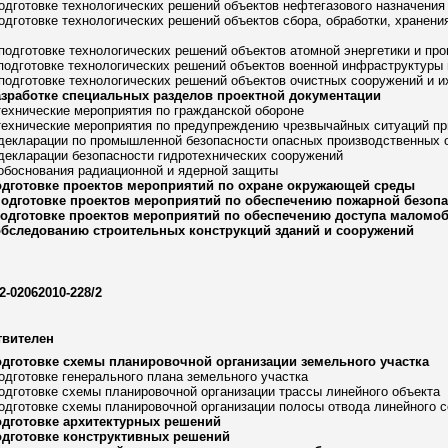
подготовке технологических решений объектов нефтегазового назначения
подготовке технологических решений объектов сбора, обработки, хранения
 подготовке технологических решений объектов атомной энергетики и п
 подготовке технологических решений объектов военной инфраструктуры 
 подготовке технологических решений объектов очистных сооружений и и
азработке специальных разделов проектной документации
технические мероприятия по гражданской обороне
технические мероприятия по предупреждению чрезвычайных ситуаций при
 декларации по промышленной безопасности опасных производственных 
 декларации безопасности гидротехнических сооружений
 обоснования радиационной и ядерной защиты
одготовке проектов мероприятий по охране окружающей среды
подготовке проектов мероприятий по обеспечению пожарной безоп
подготовке проектов мероприятий по обеспечению доступа маломо
обследованию строительных конструкций зданий и сооружений
2-02062010-228/2
твителен
одготовке схемы планировочной организации земельного участка
подготовке генерального плана земельного участка
подготовке схемы планировочной организации трассы линейного объекта
подготовке схемы планировочной организации полосы отвода линейного 
одготовке архитектурных решений
одготовке конструктивных решений