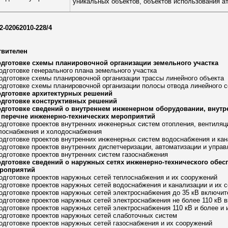
уникальных объектов, объектов использования ат
2-02062010-228/4
твителен
одготовке схемы планировочной организации земельного участка
подготовке генерального плана земельного участка
подготовке схемы планировочной организации трассы линейного объекта
подготовке схемы планировочной организации полосы отвода линейного 
одготовке архитектурных решений
одготовке конструктивных решений
одготовке сведений о внутреннем инженерном оборудовании, внутр
 перечне инженерно-технических мероприятий
подготовке проектов внутренних инженерных систем отопления, вентиля
плоснабжения и холодоснабжения
подготовке проектов внутренних инженерных систем водоснабжения и ка
подготовке проектов внутренних диспетчеризации, автоматизации и упр
подготовке проектов внутренних систем газоснабжения
одготовке сведений о наружных сетях инженерно-технического обес
ероприятий
подготовке проектов наружных сетей теплоснабжения и их сооружений
подготовке проектов наружных сетей водоснабжения и канализации и их 
подготовке проектов наружных сетей электроснабжения до 35 кВ включит
подготовке проектов наружных сетей электроснабжения не более 110 кВ 
подготовке проектов наружных сетей электроснабжения 110 кВ и более и
подготовке проектов наружных сетей слаботочных систем
подготовке проектов наружных сетей газоснабжения и их сооружений