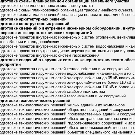
одготовке схемы планировочной организации земельного участка
подготовке генерального плана земельного участка
подготовке схемы планировочной организации трассы линейного объекта
подготовке схемы планировочной организации полосы отвода линейного 
одготовке архитектурных решений
одготовке конструктивных решений
одготовке сведений о внутреннем инженерном оборудовании, внутр
 перечне инженерно-технических мероприятий
подготовке проектов внутренних инженерных систем отопления, вентиля
плоснабжения и холодоснабжения
подготовке проектов внутренних инженерных систем водоснабжения и ка
подготовке проектов внутренних диспетчеризации, автоматизации и упр
подготовке проектов внутренних систем газоснабжения
одготовке сведений о наружных сетях инженерно-технического обес
ероприятий
подготовке проектов наружных сетей теплоснабжения и их сооружений
подготовке проектов наружных сетей водоснабжения и канализации и их 
подготовке проектов наружных сетей электроснабжения до 35 кВ включит
подготовке проектов наружных сетей электроснабжения не более 110 кВ 
подготовке проектов наружных сетей электроснабжения 110 кВ и более и
подготовке проектов наружных сетей слаботочных систем
подготовке проектов наружных сетей газоснабжения и их сооружений
одготовке технологических решений
подготовке технологических решений жилых зданий и их комплексов
подготовке технологических решений общественных зданий и сооружений
подготовке технологических решений производственных зданий и сооруж
подготовке технологических решений объектов транспортного назначения
подготовке технологических решений гидротехнических сооружений и их 
подготовке технологических решений объектов сельскохозяйственного на
подготовке технологических решений объектов специального назначения 