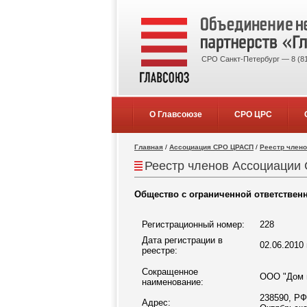
СРО Санкт-Петербург — 8 (81
О Главсоюзе
СРО ЦРС
Главная
/
Ассоциация СРО ЦРАСП
/
Реестр член
Реестр членов Ассоциации 
Общество с ограниченной ответствен
Регистрационный номер:
228
Дата регистрации в
02.06.2010 
реестре:
Сокращенное
ООО "Дом 
наименование:
238590, РФ
Адрес: