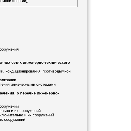
омной энергии);
сооружения
енних сетях инженерно-технического
ции, кондиционирования, противодымной
нализации
авления инженерными системами
печения, о перечне инженерно-
сооружений
ельно и их сооружений
включительно и их сооружений
 их сооружений