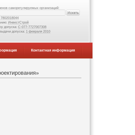
ленов саморегулируемых организаций:
:
7802018044
анию:
ИнвестСтрой
ру допуска:
С-077-7727007308
 выдачи допуска:
1 февраля 2010
формация
Контактная информация
роектирования»