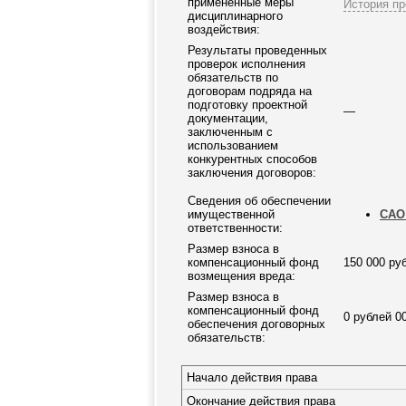
примененные меры
История пр
дисциплинарного
воздействия:
Результаты проведенных
проверок исполнения
обязательств по
договорам подряда на
подготовку проектной
—
документации,
заключенным с
использованием
конкурентных способов
заключения договоров:
Сведения об обеспечении
имущественной
САО 
ответственности:
Размер взноса в
компенсационный фонд
150 000 ру
возмещения вреда:
Размер взноса в
компенсационный фонд
0 рублей 0
обеспечения договорных
обязательств:
Начало действия права
Окончание действия права