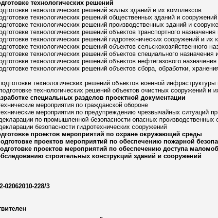
одготовке технологических решений
подготовке технологических решений жилых зданий и их комплексов
подготовке технологических решений общественных зданий и сооружений
подготовке технологических решений производственных зданий и сооруж
подготовке технологических решений объектов транспортного назначения
подготовке технологических решений гидротехнических сооружений и их 
подготовке технологических решений объектов сельскохозяйственного на
подготовке технологических решений объектов специального назначения 
подготовке технологических решений объектов нефтегазового назначения
подготовке технологических решений объектов сбора, обработки, хранения
 подготовке технологических решений объектов военной инфраструктуры 
 подготовке технологических решений объектов очистных сооружений и и
азработке специальных разделов проектной документации
технические мероприятия по гражданской обороне
технические мероприятия по предупреждению чрезвычайных ситуаций при
 декларации по промышленной безопасности опасных производственных 
 декларации безопасности гидротехнических сооружений
одготовке проектов мероприятий по охране окружающей среды
подготовке проектов мероприятий по обеспечению пожарной безоп
подготовке проектов мероприятий по обеспечению доступа маломо
обследованию строительных конструкций зданий и сооружений
2-02062010-228/3
твителен