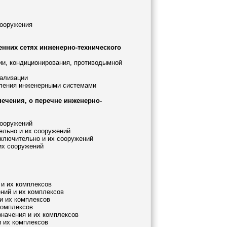
сооружения
енних сетях инженерно-технического
ции, кондиционирования, противодымной
нализации
авления инженерными системами
печения, о перечне инженерно-
сооружений
ельно и их сооружений
включительно и их сооружений
 их сооружений
 и их комплексов
ений и их комплексов
 и их комплексов
комплексов
значения и их комплексов
и их комплексов