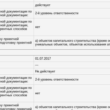
действует
тной документации по
2-й уровень ответственности
тной документации:
тной документации по
тной документации,
нет
рентных способов
ку проектной
а) объектов капитального строительства (кроме 
подготовку проектной
уникальных объектов, объектов использования ат
01.07.2017
—
Не действует
тной документации по
2-й уровень ответственности
тной документации:
тной документации по
тной документации,
нет
рентных способов
ку проектной
а) объектов капитального строительства (кроме 
подготовку проектной