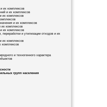
 и их комплексов
ений и их комплексов
 и их комплексов
комплексов
значения и их комплексов
и их комплексов
 и их комплексов
, переработки и утилизации отходов и их
и их комплексов
х комплексов
родного и техногенного характера
объектов
асности
бильных групп населения