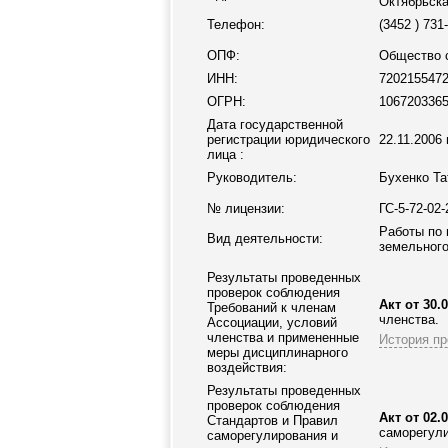
Октябрьская
Телефон:
(3452 ) 731
ОПФ:
Общество с
ИНН:
720215547
ОГРН:
106720336
Дата государственной
регистрации юридического
22.11.2006 г
лица :
Руководитель:
Бухенко Та
№ лицензии:
ГС-5-72-02
Работы по 
Вид деятельности:
земельного
Результаты проведенных
проверок соблюдения
Акт от 30.0
Требований к членам
членства.
Ассоциации
, условий
членства и примененные
История пр
меры дисциплинарного
воздействия:
Результаты проведенных
проверок соблюдения
Акт от 02.0
Стандартов и Правил
саморегули
саморегулирования и