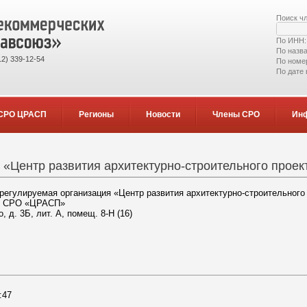
Поиск ч
По ИНН
По назв
2) 339-12-54
По номе
По дате
СРО ЦРАСП
Регионы
Новости
Члены СРО
Ин
«Центр развития архитектурно-строительного прое
егулируемая организация «Центр развития архитектурно-строительного
ия СРО «ЦРАСП»
, д. 3Б, лит. А, помещ. 8-Н (16)
:47