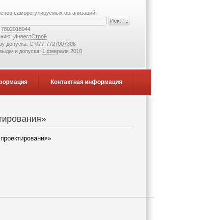
ленов саморегулируемых организаций:
:
7802018044
анию:
ИнвестСтрой
ру допуска:
С-077-7727007308
 выдачи допуска:
1 февраля 2010
формация
Контактная информация
ктирования»
 проектирования»