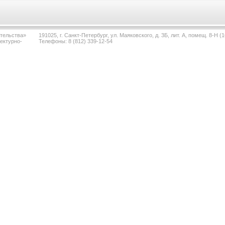
тельства»
191025, г. Санкт-Петербург, ул. Маяковского, д. 3Б, лит. А, помещ. 8-Н (1
ектурно-
Телефоны: 8 (812) 339-12-54