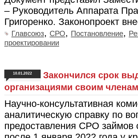
– Руководитель Аппарата Пр
Григоренко. Законопроект вн
,
,
,
Главсоюз
СРО
Постановление
Ре
проектировании
Закончился срок вы
10.01.2022
организациями своим члена
Научно-консультативная ком
аналитическую справку по во
предоставления СРО займов 
после 1 января 2022 года у к