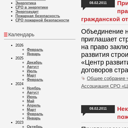
При
Энергетика
08.02.2011
СРО в энергетике
пра
Энергоаудит
Пожарная безопасность
гражданской о
СРО пожарной безопасности
Объединение н
Календарь
приглашает ст
2026
на право закл
Февраль
развития стро
Январь
2025
«Центр развит
Декабрь
Август
договоров стр
Июль
Март
Общее собрание 
Февраль
2024
Ассоциация СРО «
Ноябрь
Август
Июнь
Май
Апрель
Нек
08.02.2011
Март
Февраль
пож
Январь
2023
Октябрь