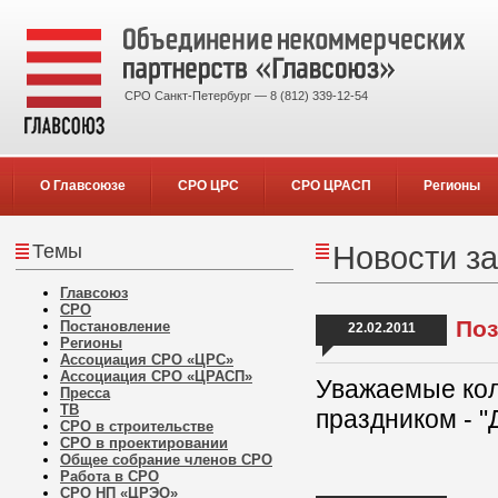
СРО Санкт-Петербург — 8 (812) 339-12-54
О Главсоюзе
СРО ЦРС
СРО ЦРАСП
Регионы
Темы
Новости за
Главсоюз
СРО
Поз
Постановление
22.02.2011
Регионы
Ассоциация СРО «ЦРС»
Ассоциация СРО «ЦРАСП»
Уважаемые кол
Пресса
ТВ
праздником - 
СРО в строительстве
СРО в проектировании
Общее собрание членов СРО
Работа в СРО
СРО НП «ЦРЭО»