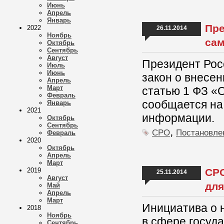
Июнь
Апрель
Январь
Пре
2022
26.11.2014
Ноябрь
сам
Октябрь
Сентябрь
Август
Президент Рос
Июль
Июнь
закон о внесе
Апрель
Март
статью 1 ФЗ «
Февраль
сообщается на
Январь
2021
информации.
Октябрь
Сентябрь
,
СРО
Постановле
Февраль
2020
Октябрь
Апрель
Март
2019
СРО
25.11.2014
Август
для
Май
Апрель
Март
Инициатива о
2018
Ноябрь
в сфере госуд
Сентябрь