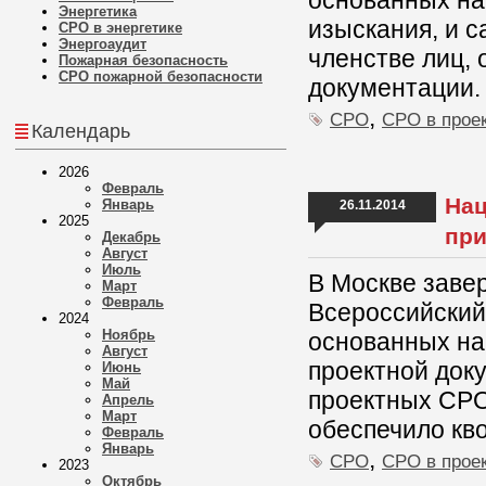
основанных на
Энергетика
изыскания, и 
СРО в энергетике
Энергоаудит
членстве лиц,
Пожарная безопасность
СРО пожарной безопасности
документации.
,
СРО
СРО в прое
Календарь
2026
Февраль
Нац
Январь
26.11.2014
2025
при
Декабрь
Август
Июль
В Москве заве
Март
Февраль
Всероссийский
2024
Ноябрь
основанных на
Август
проектной док
Июнь
Май
проектных СРО
Апрель
Март
обеспечило кв
Февраль
Январь
,
СРО
СРО в прое
2023
Октябрь