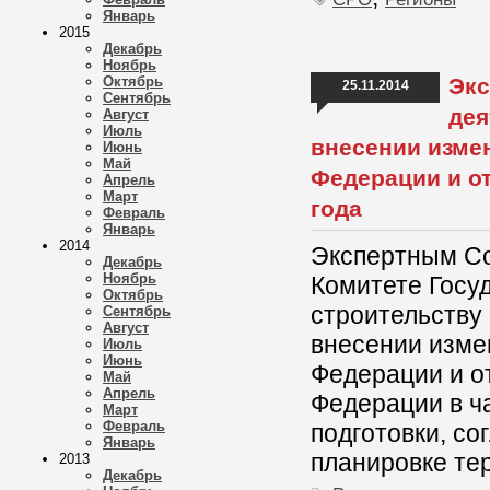
Январь
2015
Декабрь
Ноябрь
Октябрь
Экс
25.11.2014
Сентябрь
дея
Август
Июль
внесении изме
Июнь
Май
Федерации и о
Апрель
Март
года
Февраль
Январь
2014
Экспертным Со
Декабрь
Ноябрь
Комитете Госу
Октябрь
строительству
Сентябрь
Август
внесении изме
Июль
Июнь
Федерации и о
Май
Апрель
Федерации в ч
Март
Февраль
подготовки, со
Январь
планировке те
2013
Декабрь