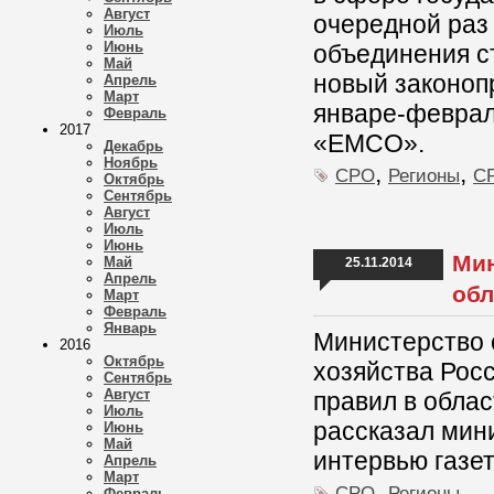
Август
очередной раз
Июль
Июнь
объединения с
Май
новый законоп
Апрель
Март
январе-феврал
Февраль
2017
«ЕМСО».
Декабрь
Ноябрь
,
,
СРО
Регионы
СР
Октябрь
Сентябрь
Август
Июль
Июнь
Мин
Май
25.11.2014
Апрель
обл
Март
Февраль
Январь
Министерство 
2016
Октябрь
хозяйства Росс
Сентябрь
Август
правил в облас
Июль
рассказал мин
Июнь
Май
интервью газе
Апрель
Март
,
СРО
Регионы
Февраль