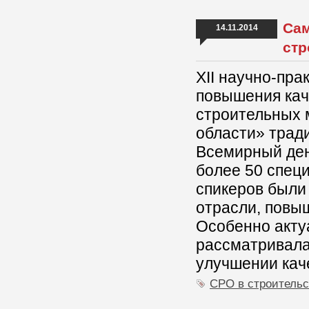
Сам
14.11.2014
стр
XII научно-пр
повышения кач
строительных 
области» трад
Всемирный ден
более 50 спец
спикеров были
отрасли, повы
Особенно акту
рассматривала
улучшении кач
СРО в строительс