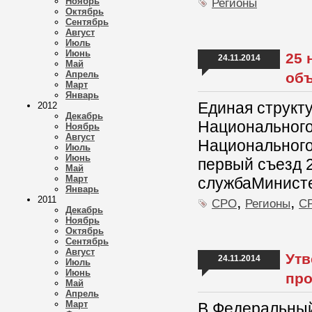
Ноябрь
Регионы
Октябрь
Сентябрь
Август
Июль
Июнь
25 
24.11.2014
Май
Апрель
объ
Март
Январь
Единая структ
2012
Декабрь
Национального
Ноябрь
Август
Национального
Июль
Июнь
первый съезд 
Май
Март
службаМинисте
Январь
,
,
2011
СРО
Регионы
СР
Декабрь
Ноябрь
Октябрь
Сентябрь
Август
Утв
24.11.2014
Июль
Июнь
про
Май
Апрель
Март
В Федеральный