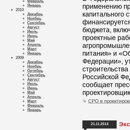
Февраль
применению пр
Январь
2010
капитального с
Декабрь
Ноябрь
финансируется
Сентябрь
Август
бюджета, вклю
Июль
Июнь
проектные раб
Май
агропромышлен
Апрель
Март
питания» и «О
Январь
2009
Федерации», у
Декабрь
Ноябрь
строительства
Октябрь
Сентябрь
Российской Фед
Август
сообщает прес
Июль
Июнь
проектировщик
Май
Апрель
СРО в проектиро
Март
Февраль
Январь
Экс
21.11.2014