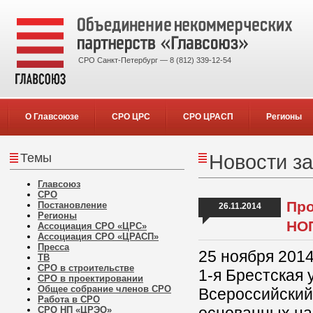
СРО Санкт-Петербург — 8 (812) 339-12-54
О Главсоюзе
СРО ЦРС
СРО ЦРАСП
Регионы
Темы
Новости за
Главсоюз
СРО
Про
Постановление
26.11.2014
Регионы
НОП
Ассоциация СРО «ЦРС»
Ассоциация СРО «ЦРАСП»
Пресса
25 ноября 2014
ТВ
СРО в строительстве
1-я Брестская 
СРО в проектировании
Общее собрание членов СРО
Всероссийский
Работа в СРО
СРО НП «ЦРЭО»