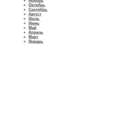
Ноябрь
Октябрь
Сентябрь
Август
Июль
Июнь
Май
Апрель
Март
Январь