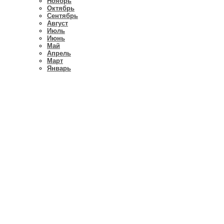
Ноябрь
Октябрь
Сентябрь
Август
Июль
Июнь
Май
Апрель
Март
Январь