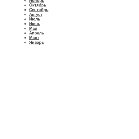
Ноябрь
Октябрь
Сентябрь
Август
Июль
Июнь
Май
Апрель
Март
Январь