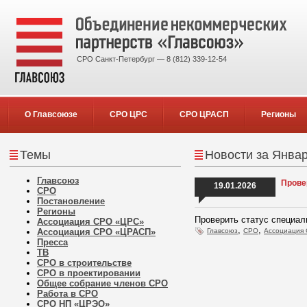
СРО Санкт-Петербург — 8 (812) 339-12-54
О Главсоюзе
СРО ЦРС
СРО ЦРАСП
Регионы
Темы
Новости за Январ
Главсоюз
Прове
19.01.2026
СРО
Постановление
Регионы
Проверить статус специа
Ассоциация СРО «ЦРС»
,
,
Ассоциация СРО «ЦРАСП»
Главсоюз
СРО
Ассоциация
Пресса
ТВ
СРО в строительстве
СРО в проектировании
Общее собрание членов СРО
Работа в СРО
СРО НП «ЦРЭО»