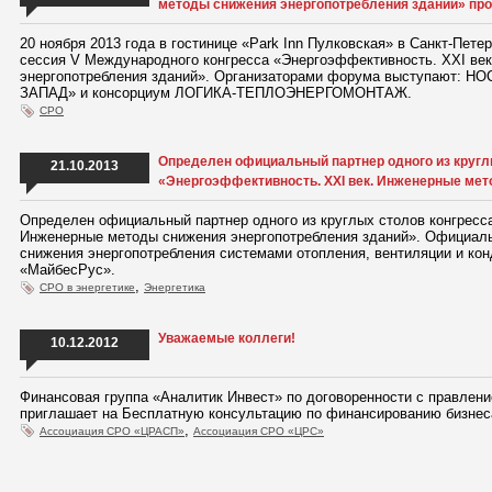
методы снижения энергопотребления зданий» про
20 ноября 2013 года в гостинице «Park Inn Пулковская» в Санкт-Пете
сессия V Международного конгресса «Энергоэффективность. XXI ве
энергопотребления зданий». Организаторами форума выступают: 
ЗАПАД» и консорциум ЛОГИКА-ТЕПЛОЭНЕРГОМОНТАЖ.
СРО
Определен официальный партнер одного из кругл
21.10.2013
«Энергоэффективность. XXI век. Инженерные мет
Определен официальный партнер одного из круглых столов конгресс
Инженерные методы снижения энергопотребления зданий». Официаль
снижения энергопотребления системами отопления, вентиляции и ко
«МайбесРус».
,
СРО в энергетике
Энергетика
Уважаемые коллеги!
10.12.2012
Финансовая группа «Аналитик Инвест» по договоренности с правл
приглашает на Бесплатную консультацию по финансированию бизнес
,
Ассоциация СРО «ЦРАСП»
Ассоциация СРО «ЦРС»