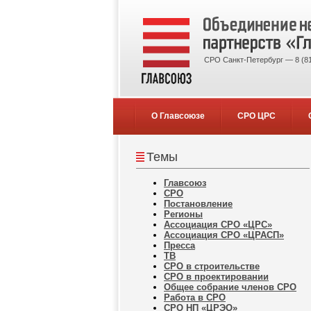
СРО Санкт-Петербург — 8 (81
О Главсоюзе
СРО ЦРС
Темы
Главсоюз
СРО
Постановление
Регионы
Ассоциация СРО «ЦРС»
Ассоциация СРО «ЦРАСП»
Пресса
ТВ
СРО в строительстве
СРО в проектировании
Общее собрание членов СРО
Работа в СРО
СРО НП «ЦРЭО»