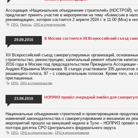
Ассоциация «Национальное объединение строителей» (НОСТРОЙ), чл
предлагает принять участие в мероприятии на тему «Комиссии в нало
рекомендации», которое состоится 2 апреля 2024 г. в 11:00 (Мск) в о
,
,
СРО
Пресса
СРО в строительстве
В Москве состоялся XII Всероссийский съезд сам
29.09.2016
XII Всероссийский съезд саморегулируемых организаций, основанны
строительство, реконструкцию, капитальный ремонт объектов капита
2016 года в Москве под председательством Президента Ассоциации
Андрея Юрьевича Молчанова. В съезде участвовали 335 делегатов от
решающего голоса, 97 – с совещательным голосом. Кроме того, на с
приглашенных.
,
СРО
СРО в строительстве
НОПРИЗ провёл очередной ликбез для саморегул
23.08.2016
Национальные объединения строителей и проектировщиков продолжа
изменений законодательства о саморегулировании и механизм их реа
мероприятий прошло на минувшей неделе в Туле – НОПРИЗ провёл кр
полтора десятка СРО Центрального федерального округа.
,
,
СРО
СРО в строительстве
СРО в проектировании