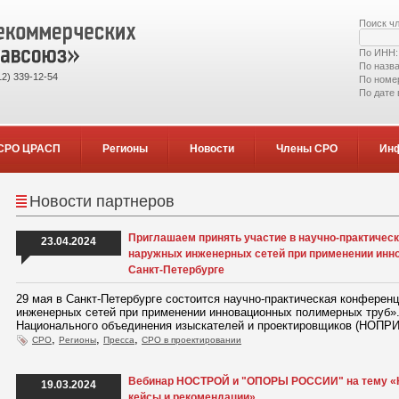
Поиск ч
По ИНН
По назв
2) 339-12-54
По номе
По дате
СРО ЦРАСП
Регионы
Новости
Члены СРО
Ин
Новости партнеров
Приглашаем принять участие в научно-практиче
23.04.2024
наружных инженерных сетей при применении инн
Санкт-Петербурге
29 мая в Санкт-Петербурге состоится научно-практическая конфере
инженерных сетей при применении инновационных полимерных труб»
Национального объединения изыскателей и проектировщиков (НОПРИ
,
,
,
СРО
Регионы
Пресса
СРО в проектировании
Вебинар НОСТРОЙ и "ОПОРЫ РОССИИ" на тему «К
19.03.2024
кейсы и рекомендации»