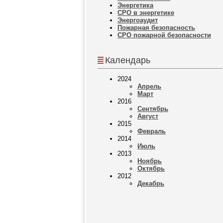
Энергетика
СРО в энергетике
Энергоаудит
Пожарная безопасность
СРО пожарной безопасности
Календарь
2024
Апрель
Март
2016
Сентябрь
Август
2015
Февраль
2014
Июль
2013
Ноябрь
Октябрь
2012
Декабрь