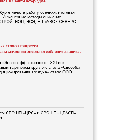
шла в Санкт-Петербурге
рбурге начала работу осенняя, итоговая
к. Инженерные методы снижения
НОСТРОЙ, НОП, НОЭ, НП «АВОК СЕВЕРО-
ых столов конгресса
оды снижения энергопотребления зданий».
а «Энергоэффективность. XXI век.
ным партнером круглого стола «Способы
ндиционирования воздуха» стало ООО
ением СРО НП «ЦРС» и СРО НП «ЦРАСП»
а.