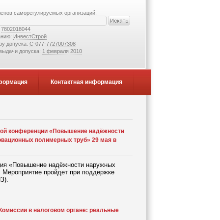
ленов саморегулируемых организаций:
:
7802018044
анию:
ИнвестСтрой
ру допуска:
С-077-7727007308
 выдачи допуска:
1 февраля 2010
формация
Контактная информация
ской конференции «Повышение надёжности
овационных полимерных труб» 29 мая в
нция «Повышение надёжности наружных
. Мероприятие пройдет при поддержке
З).
омиссии в налоговом органе: реальные