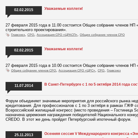
Уважаемые коллеги!
02.02.2015
27 февраля 2015 года в 11.00 состоится Общее собрание членов НП 
строительного проектирования».
,
,
,
Главсоюз
СРО
Ассоциация СРО «ЦРАСП»
Общее собрание членов СРО
Уважаемые коллеги!
02.02.2015
27 февраля 2015 года в 10.00 состоится Общее собрание членов НП 
,
,
,
Общее собрание членов СРО
Ассоциация СРО «ЦРС»
СРО
Главсоюз
В Санкт-Петербурге с 1 по 5 октября 2014 года с
11.07.2014
Форум объединяет значимые мероприятия для российского рынка нед
кредитования. Для профессионалов с 1 по 3 октября в рамках ГЖФ с
Всероссийский жилищный конгресс (место проведения – Гостиница Sok
назначена церемония награждения победителей Национального конку
CREDO. В этот же день пройдет Петербургский ипотечный форум.
Осенняя сессия V Международного конгресса «Эн
25.11.2013