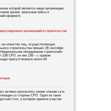
еном которой является наша организация,
говом органе: реальные кейсы и
нлайн-формате.
орегулируемых организаций в строительстве
х на членстве лиц, осуществляющих
льного строительства прошел 28 сентября
 «Национальное объединение строителей»
 238 СРО, из них 238 – с правом
ъезде присутствовали около 60
яторов
ют активно разъяснять своим членам суть
лизации со стороны СРО. Одно из таких
углый стол, в котором приняли участие