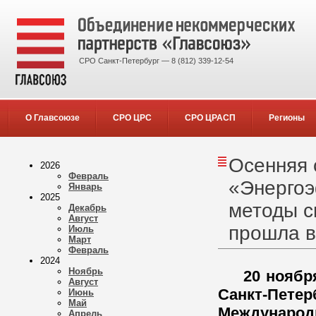
СРО Санкт-Петербург — 8 (812) 339-12-54
О Главсоюзе
СРО ЦРС
СРО ЦРАСП
Регионы
Осенняя 
2026
Февраль
«Энергоэ
Январь
2025
методы с
Декабрь
Август
прошла в
Июль
Март
Февраль
2024
Ноябрь
20 ноября 2
Август
Санкт-Петер
Июнь
Май
Международн
Апрель