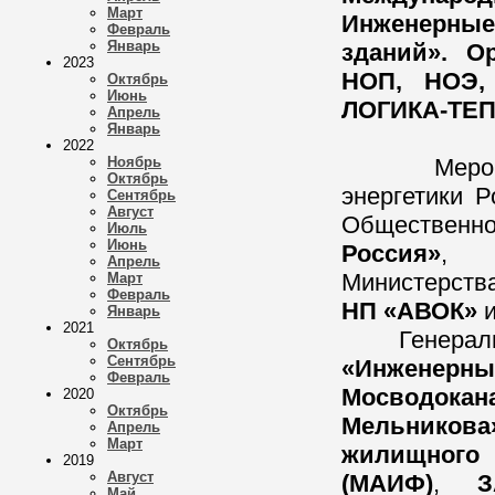
Март
Инженерны
Февраль
Январь
зданий». О
2023
НОП, НОЭ,
Октябрь
Июнь
ЛОГИКА-ТЕ
Апрель
Январь
2022
Ноябрь
Мероприят
Октябрь
энергетики 
Сентябрь
Август
Обществен
Июль
Июнь
Россия»
Апрель
Министерств
Март
Февраль
НП «АВОК»
Январь
2021
Генеральн
Октябрь
Сентябрь
«Инженер
Февраль
Мосводокан
2020
Октябрь
Мельникова
Апрель
Март
жилищного 
2019
Август
(МАИФ)
,
З
Май