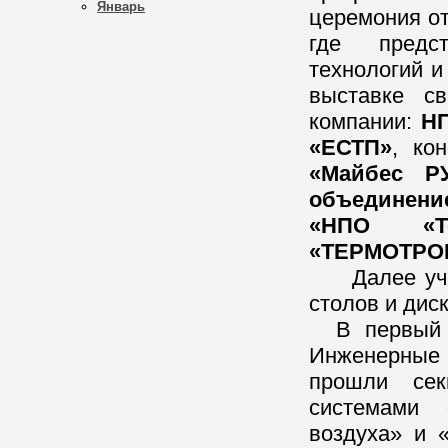
Январь
церемония от
где предст
технологий и
выставке с
компании:
Н
«ЕСТП»
, ко
«Майбес Р
объединени
«НПО «Те
«ТЕРМОТРО
Далее участ
столов и диск
В первый де
Инженерные
прошли сек
системами 
воздуха» и 