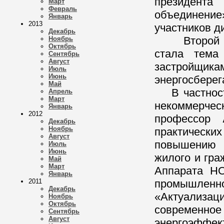
президента
Март
Февраль
объединени
Январь
2013
участников д
Декабрь
Второй ген
Ноябрь
Октябрь
стала тема
Сентябрь
Август
застройщика
Июль
Июнь
энергосбере
Май
В частности
Апрель
Март
некоммерчес
Январь
2012
профессор
Декабрь
Ноябрь
практическ
Август
повышению э
Июль
Июнь
жилого и гра
Май
Март
Аппарата НО
Январь
2011
промышлен
Декабрь
«Актуализаци
Ноябрь
Октябрь
современное 
Сентябрь
Август
энергоэффект