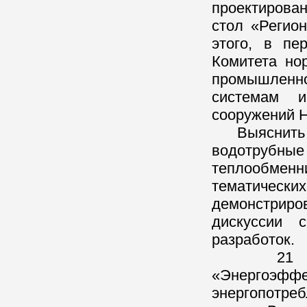
проектирова
стол «Регио
этого, в пе
Комитета но
промышленно
системам и
сооружений
Выяснить чт
водотрубны
теплообмен
тематически
демонстриро
дискуссии 
разработок.
21 ноября
«Энергоэффе
энергопотреб