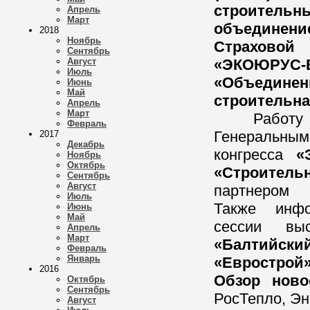
строительн
Апрель
Март
объединени
2018
Ноябрь
Страховой
Сентябрь
Август
«ЭКОЮРУС-
Июль
«Объединен
Июнь
Май
строительна
Апрель
Март
Работу кон
Февраль
Генеральны
2017
Декабрь
конгресса
«Э
Ноябрь
Октябрь
«Строител
Сентябрь
Август
партнером 
Июль
Также инфо
Июнь
Май
сессии в
Апрель
Март
«Балтийский
Февраль
Январь
«Еврострой
2016
Обзор ново
Октябрь
Сентябрь
РосТепло, Эне
Август