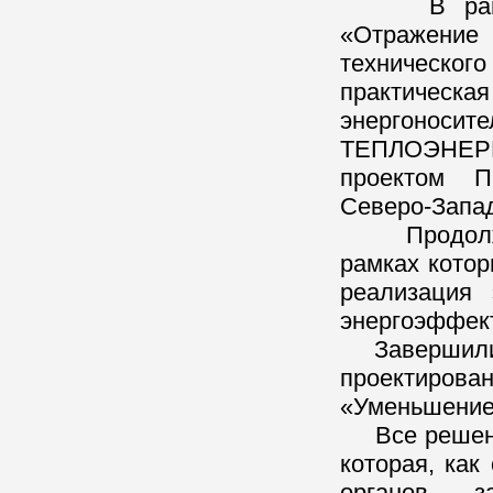
В рамках 
«Отражение
техническог
практиче
энергоноси
ТЕПЛОЭНЕРГ
проектом П
Северо-Запа
Продолжили
рамках котор
реализация 
энергоэффек
Завершили р
проектирова
«Уменьшение 
Все решения
которая, как
органов з