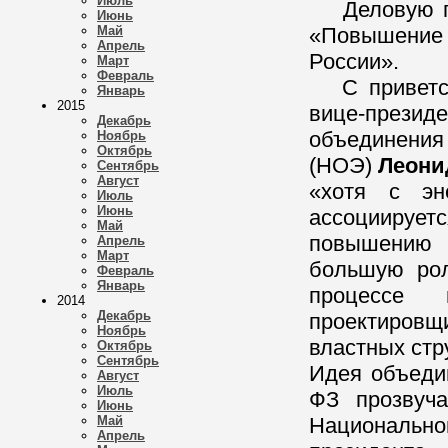
Июль
Деловую про
Июнь
Май
«Повышение 
Апрель
России».
Март
Февраль
С приветст
Январь
2015
вице-прези
Декабрь
объединения
Ноябрь
Октябрь
(НОЭ)
Леони
Сентябрь
Август
«хотя с эн
Июль
Июнь
ассоциируе
Май
повышению 
Апрель
Март
большую рол
Февраль
Январь
процессе 
2014
Декабрь
проектиров
Ноябрь
властных стр
Октябрь
Сентябрь
Идея объеди
Август
Июль
ФЗ прозвуча
Июнь
Май
Националь
Апрель