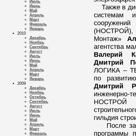
Июль
Также в дис
Июнь
Май
системам и
Апрель
Март
сооружени
Февраль
Январь
(НОСТРОЙ)
2010
Монтаж»
Ал
Декабрь
Ноябрь
агентства ма
Сентябрь
Август
Валерий К
Июль
Июнь
Дмитрий П
Май
ЛОГИКА – 
Апрель
Март
по развитию
Январь
2009
Дмитрий Р
Декабрь
Ноябрь
инженерно-т
Октябрь
НОСТРО
Сентябрь
Август
строительн
Июль
Июнь
гильдия стро
Май
После заве
Апрель
Март
программы п
Февраль