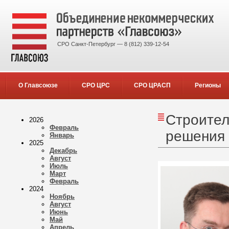
СРО Санкт-Петербург — 8 (812) 339-12-54
О Главсоюзе
СРО ЦРС
СРО ЦРАСП
Регионы
Строител
2026
Февраль
решения
Январь
2025
Декабрь
Август
Июль
Март
Февраль
2024
Ноябрь
Август
Июнь
Май
Апрель