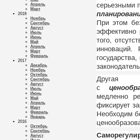
серьезными 
Апрель
Март
планирован
2018
Ноябрь
При этом бе
Сентябрь
Август
эффективно 
Июль
Июнь
того, отсутс
Май
Апрель
инноваций.
Март
Февраль
государства,
2017
законодатель
Декабрь
Ноябрь
Октябрь
Другая
Сентябрь
Август
с
ценообр
Июль
Июнь
медленно ре
Май
Апрель
фиксирует з
Март
Февраль
Необходим б
Январь
ценообразова
2016
Октябрь
Сентябрь
Саморегулир
Август