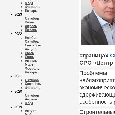
Март
Февраль
Январь
2023
Октябрь
Июнь
Апрель
Январь
2022
Ноябрь
Октябрь
Сентябрь
Август
Июль
страницах
С
Июнь
Апрель
СРО «Центр 
Март
Февраль
Проблемы р
Январь
2021
неблагопр
Октябрь
Сентябрь
экономическ
Февраль
2020
сдерживающи
Октябрь
Апрель
особенность р
Март
2019
Август
Строительн
Май