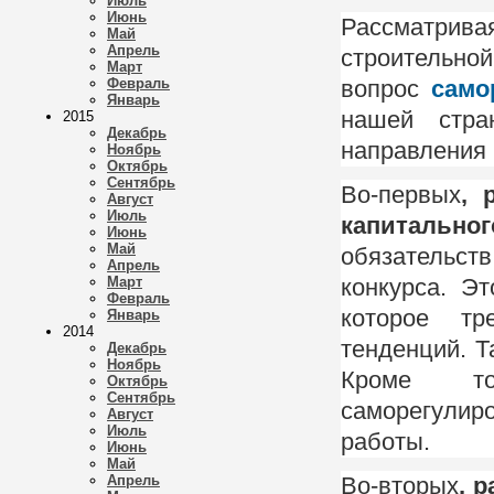
Июль
Июнь
Рассматрив
Май
Апрель
строительн
Март
Февраль
вопрос
само
Январь
нашей стра
2015
Декабрь
направления 
Ноябрь
Октябрь
Сентябрь
Во-первых
, 
Август
Июль
капитально
Июнь
Май
обязательст
Апрель
Март
конкурса. Э
Февраль
которое тр
Январь
2014
тенденций. 
Декабрь
Ноябрь
Кроме то
Октябрь
Сентябрь
саморегулир
Август
Июль
работы.
Июнь
Май
Апрель
Во-вторых
, 