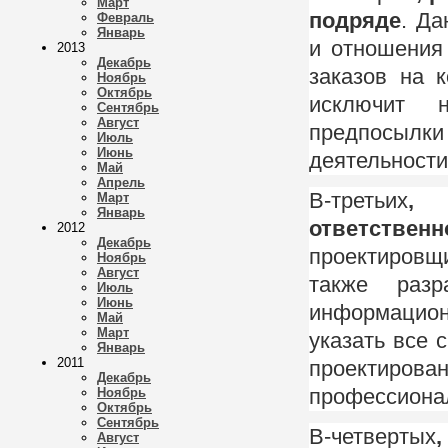
Март
подряде
. Да
Февраль
Январь
и отношения
2013
Декабрь
заказов на 
Ноябрь
Октябрь
исключит 
Сентябрь
Август
предпосыл
Июль
Июнь
деятельности
Май
Апрель
В-третьих
, 
Март
Январь
ответственн
2012
Декабрь
проектировщ
Ноябрь
Август
также разр
Июль
Июнь
информацио
Май
Март
указать все
Январь
2011
проектиро
Декабрь
профессионал
Ноябрь
Октябрь
Сентябрь
В-четвертых
Август