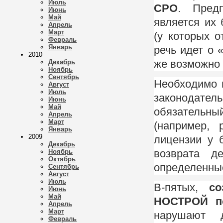
Июль
СРО
. Пред
Июнь
Май
является их
Апрель
Март
(у которых 
Февраль
Январь
речь идет о 
2010
же возможно 
Декабрь
Ноябрь
Сентябрь
Необходимо 
Август
Июль
законодате
Июнь
Май
обязательн
Апрель
Март
(например, 
Январь
2009
лицензии у 
Декабрь
возврата д
Ноябрь
Октябрь
определенные
Сентябрь
Август
Июль
В-пятых,
со
Июнь
Май
НОСТРОЙ п
Апрель
Март
нарушают д
Февраль