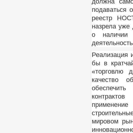
должна само
подаваться 
реестр НОС
назрела уже
о наличии 
деятельность
Реализация 
бы в кратча
«торговлю д
качество о
обеспечить
контрактов
применени
строительн
мировом рын
инновационно