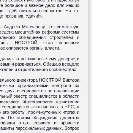
те большое и важное дело для наших
я – действительно непростое! Но это
це праздник. Удачи!».
ть Андрею Молчанову за совместную
роведена масштабная реформа системы
ального объединения строителей и
ились. НОСТРОЙ стал основным
ое опираются органы власти.
одарил за выраженные ему доверие и
с вами и развиваться. Обещаю всецело
ителей и строительного сообщества».
ельного директора НОСТРОЙ Виктора
емыми организациями контроля за
е двух специалистов по организации
льный реестр специалистов в области
ональным объединением строителей
 специалистов, включенных в НРС, у
 его работы, промежуточных итогах и
ях. По итогам обсуждения делегаты
ования этого сервиса и провести
защиты персональных данных. Вопрос