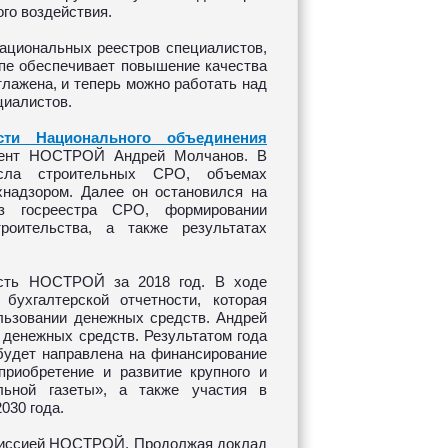
го воздействия.
ациональных реестров специалистов,
апе обеспечивает повышение качества
тлажена, и теперь можно работать над
циалистов.
сти Национального объединения
идент НОСТРОЙ Андрей Молчанов. В
ла строительных СРО, объемах
надзором. Далее он остановился на
з госреестра СРО, формировании
роительства, а также результатах
ость НОСТРОЙ за 2018 год. В ходе
бухгалтерской отчетности, которая
льзовании денежных средств. Андрей
 денежных средств. Результатом года
 будет направлена на финансирование
риобретение и развитие крупного и
льной газеты», а также участия в
030 года.
омиссией НОСТРОЙ. Продолжая доклад