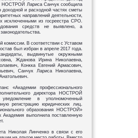
ии НОСТРОЙ Лариса Санчук сообщила
о доходной и расходной частях сметы
оритетных направлений деятельности,
х исключенными из госреестра СРО.
одования средств не выявлено, а
законодательства.
 комиссии. В соответствии с Уставом
став был избран в апреле 2017 года.
андидаты, выдвинутые окружными
овна, Жданова Ирина Николаевна,
олаевич, Конкка Евгений Армасович,
ьевич, Санчук Лариса Николаевна,
Анатольевич.
анс «Академии профессионального
полнительного директора НОСТРОЙ
е уведомление в уполномоченный
нную регистрацию юридических лиц.
сионального образования НОСТРОЙ»
к Академия выполнила поставленную
т.
та Николая Линченко в связи с его
ации на другое место работы. Вместо