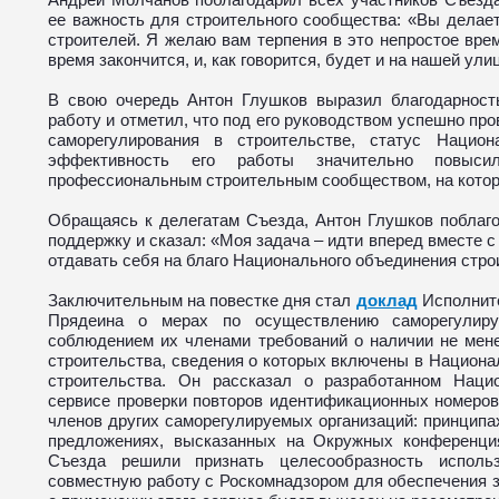
ее важность для строительного сообщества: «Вы делае
строителей. Я желаю вам терпения в это непростое врем
время закончится, и, как говорится, будет и на нашей ули
В свою очередь Антон Глушков выразил благодарнос
работу и отметил, что под его руководством успешно п
саморегулирования в строительстве, статус Национ
эффективность его работы значительно повыс
профессиональным строительным сообществом, на котор
Обращаясь к делегатам Съезда, Антон Глушков поблаг
поддержку и сказал: «Моя задача – идти вперед вместе 
отдавать себя на благо Национального объединения стро
Заключительным на повестке дня стал
доклад
Исполнит
Прядеина о мерах по осуществлению саморегулиру
соблюдением их членами требований о наличии не мене
строительства, сведения о которых включены в Национа
строительства. Он рассказал о разработанном Наци
сервисе проверки повторов идентификационных номеров
членов других саморегулируемых организаций: принципах
предложениях, высказанных на Окружных конференци
Съезда решили признать целесообразность использ
совместную работу с Роскомнадзором для обеспечения 