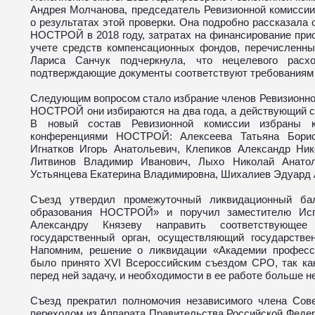
Андрея Молчанова, председатель Ревизионной комисс
о результатах этой проверки. Она подробно рассказала 
НОСТРОЙ в 2018 году, затратах на финансирование при
учете средств компенсационных фондов, перечисленны
Лариса Санчук подчеркнула, что нецелевого расх
подтверждающие документы соответствуют требованиям 
Следующим вопросом стало избрание членов Ревизионной
НОСТРОЙ они избираются на два года, а действующий со
В новый состав Ревизионной комиссии избраны к
конференциями НОСТРОЙ: Алексеева Татьяна Борис
Игнатков Игорь Анатольевич, Клепиков Александр Ник
Литвинов Владимир Иванович, Лыхо Николай Анатол
Устьянцева Екатерина Владимировна, Шихалиев Эдуард 
Съезд утвердил промежуточный ликвидационный бал
образования НОСТРОЙ» и поручил заместителю Ис
Александру Князеву направить соответствующе
государственный орган, осуществляющий государстве
Напомним, решение о ликвидации «Академии профес
было принято XVI Всероссийским съездом СРО, так ка
перед ней задачу, и необходимости в ее работе больше не
Съезд прекратил полномочия независимого члена Сове
переходом из Аппарата Правительства Российской Федер