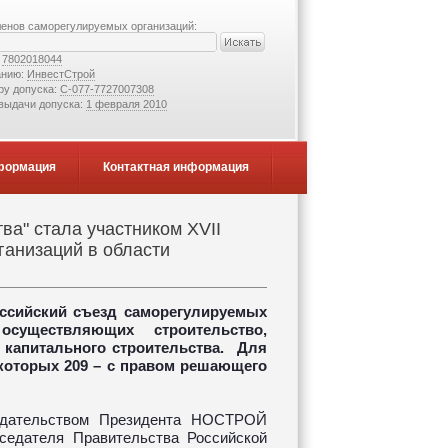
ленов саморегулируемых организаций:
:
7802018044
анию:
ИнвестСтрой
ру допуска:
С-077-7727007308
 выдачи допуска:
1 февраля 2010
формация
Контактная информация
ва" стала участником XVII
ганизаций в области
оссийский съезд саморегулируемых
существляющих строительство,
 капитального строительства. Для
 которых 209 – с правом решающего
едательством Президента НОСТРОЙ
седателя Правительства Российской