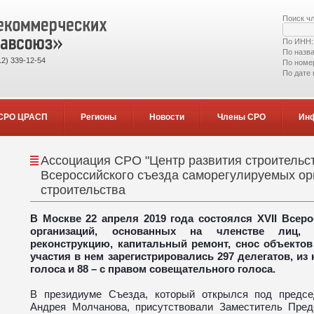
Поиск ч
По ИНН
По назв
2) 339-12-54
По номе
По дате
СРО ЦРАСП
Регионы
Новости
Члены СРО
Ин
Ассоциация СРО "Центр развития строительст
Всероссийского съезда саморегулируемых ор
строительства
В Москве 22 апреля 2019 года состоялся XVII Всер
организаций, основанных на членстве лиц, о
реконструкцию, капитальный ремонт, снос объектов
участия в нем зарегистрировались 297 делегатов, из
голоса и 88 – с правом совещательного голоса.
В президиуме Съезда, который открылся под предс
Андрея Молчанова, присутствовали Заместитель Пред