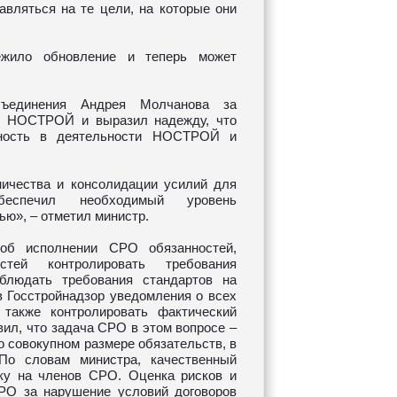
авляться на те цели, на которые они
ежило обновление и теперь может
бъединения Андрея Молчанова за
вы НОСТРОЙ и выразил надежду, что
нность в деятельности НОСТРОЙ и
ичества и консолидации усилий для
беспечил необходимый уровень
ью», – отметил министр.
об исполнении СРО обязанностей,
стей контролировать требования
облюдать требования стандартов на
в Госстройнадзор уведомления о всех
также контролировать фактический
ил, что задача СРО в этом вопросе –
о совокупном размере обязательств, в
По словам министра, качественный
зку на членов СРО. Оценка рисков и
СРО за нарушение условий договоров