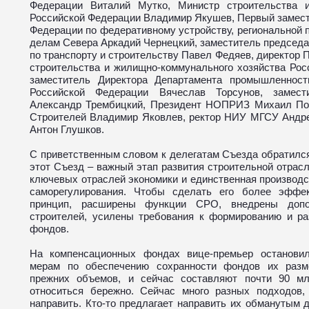
Федерации Виталий Мутко, Министр строительства и
Российской Федерации Владимир Якушев, Первый замест
Федерации по федеративному устройству, региональной 
делам Севера Аркадий Чернецкий, заместитель председ
по транспорту и строительству Павел Федяев, директор 
строительства и жилищно-коммунального хозяйства Рос
заместитель Директора Департамента промышленност
Российской Федерации Вячеслав Торсунов, замести
Александр Трембицкий, Президент НОПРИЗ Михаил Пос
Строителей Владимир Яковлев, ректор НИУ МГСУ Андр
Антон Глушков.
С приветственным словом к делегатам Съезда обратил
этот Съезд – важный этап развития строительной отрасл
ключевых отраслей экономики и единственная производст
саморегулирования. Чтобы сделать его более эффе
принцип, расширены функции СРО, внедрены допо
строителей, усилены требования к формированию и р
фондов.
На компенсационных фондах вице-премьер остановил
мерам по обеспечению сохранности фондов их разм
прежних объемов, и сейчас составляют почти 90 мл
относиться бережно. Сейчас много разных подходов, 
направить. Кто-то предлагает направить их обманутым 