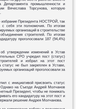
ра Департамента промышленности и
ии Вячеслава Торсунова, которую
.
о избрание Президента НОСТРОЙ, так
 с себя эти полномочия. По итогам
лируемых организаций в строительстве
объединения строителей. По итогам
ндидатуру проголосовали 187 (94,4%)
об утверждении изменений в Устав
ительных СРО учредил пост (статус)
строителей и избрал на этот пост
 статус не был закреплен в Уставе,
руемых организаций проголосовали за
пил с инициативой присвоить статус
 Однако на Съезде Андрей Молчанов
етный Президент, чтобы не понижать
ивать его кандидатуру на этот пост и
ддержали решение Андрея Молчанова.
 за совместную работу и подчеркнул