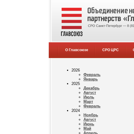
СРО Санкт-Петербург — 8 (81
О Главсоюзе
СРО ЦРС
2026
Февраль
Январь
2025
Декабрь
Август
Июль
Март
Февраль
2024
Ноябрь
Август
Июнь
Май
Апрель