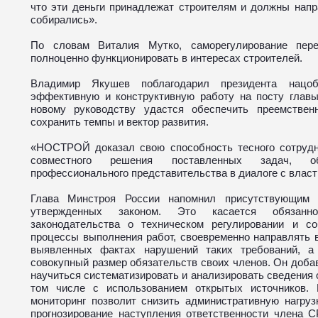
что эти деньги принадлежат строителям и должны напр
собирались».
По словам Виталия Мутко, саморегулирование пер
полноценно функционировать в интересах строителей.
Владимир Якушев поблагодарил президента нацо
эффективную и конструктивную работу на посту гла
новому руководству удастся обеспечить преемстве
сохранить темпы и вектор развития.
«НОСТРОЙ доказал свою способность тесного сотрудн
совместного решения поставленных задач, о
профессионального представительства в диалоге с власт
Глава Минстроя России напомнил присутствующим 
утвержденных законом. Это касается обязанно
законодательства о техническом регулировании и с
процессы выполнения работ, своевременно направлять 
выявленных фактах нарушений таких требований, а 
совокупный размер обязательств своих членов. Он добав
научиться систематизировать и анализировать сведения 
том числе с использованием открытых источников. 
мониторинг позволит снизить административную нагру
прогнозирование наступления ответственности члена 