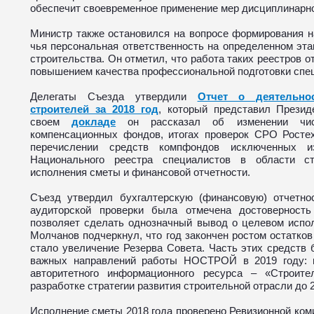
обеспечит своевременное применение мер дисциплинарно
Министр также остановился на вопросе формирования н
чья персональная ответственность на определенном эт
строительства. Он отметил, что работа таких реестров о
повышением качества профессиональной подготовки спе
Делегаты Съезда утвердили
Отчет о деятельно
строителей за 2018 год
, который представил През
своем
докладе
он рассказал об изменении чис
компенсационных фондов, итогах проверок СРО Ростех
перечислении средств компфондов исключенных и
Национального реестра специалистов в области ст
исполнения сметы и финансовой отчетности.
Съезд утвердил бухгалтерскую (финансовую) отчетн
аудиторской проверки была отмечена достоверность 
позволяет сделать однозначный вывод о целевом испо
Молчанов подчеркнул, что год закончен ростом остатков
стало увеличение Резерва Совета. Часть этих средств
важных направлений работы НОСТРОЙ в 2019 году: п
авторитетного информационного ресурса – «Строите
разработке стратегии развития строительной отрасли до 2
Исполнение сметы 2018 года проверено Ревизионной к