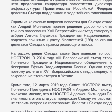
него предложена кандидатура заместителя директо
инфраструктуры Правительства Российской Федерац
делегаты Съезда поддержали в ходе тайного голосования
Одним из ключевых вопросов повестки дня Съезда стал
как Андрей Молчанов принял решение досрочно снять
тайного голосования XVII Всероссийский съезд саморегу
избрал Антона Глушкова Президентом Национального 
подсчета принятых к учету бюллетеней (198) за его ка
делегатов Съезда с правом решающего голоса.
На рассмотрение Съезда также был вынесен вопрос 
НОСТРОЙ. В 2014 году VIII Всероссийский съезд стро
Почетного Президента Национального объединения 
бессрочно Ефима Владимировича Басина. Однако тогда
поэтому делегаты XVII Всероссийского съезд саморегули
закрепление этого статуса в Уставе.
Кроме того, 12 марта 2019 года Совет НОСТРОЙ высту
Почетного Президента НОСТРОЙ и Андрею Молчанову.
высказал мнение, что в НОСТРОЙ должен быть один Поч
значимость этого статуса, предложил Съезду не рассматр
не ставить вопрос на голосование. Делегаты Съезда по
Андрей Молчанов поблагодарил всех участников Съезда